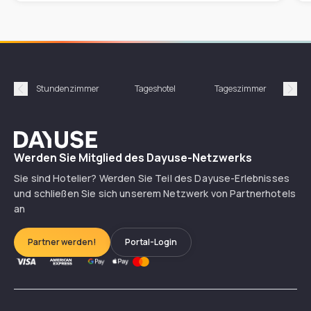
Stundenzimmer
Tageshotel
Tageszimmer
Gün
Précédent
Suiv
Dayuse
Werden Sie Mitglied des Dayuse-Netzwerks
Sie sind Hotelier? Werden Sie Teil des Dayuse-Erlebnisses
und schließen Sie sich unserem Netzwerk von Partnerhotels
an
Partner werden!
Portal-Login