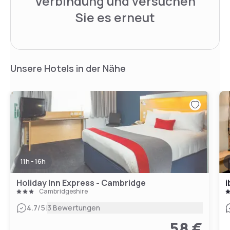
Verbindung und versuchen
Sie es erneut
Unsere Hotels in der Nähe
11h - 16h
Holiday Inn Express - Cambridge
i
Cambridgeshire
|
4.7
/5
3 Bewertungen
58 €