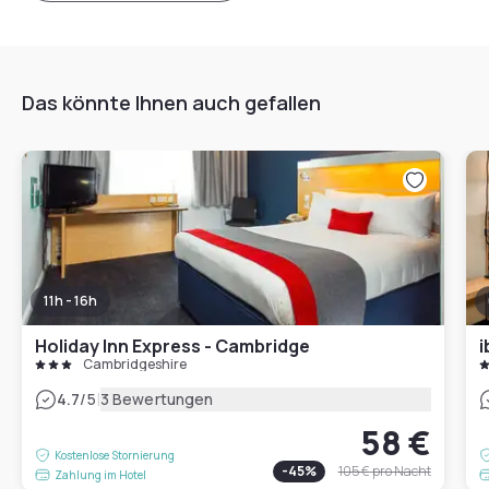
Das könnte Ihnen auch gefallen
11h - 16h
Holiday Inn Express - Cambridge
i
Cambridgeshire
|
4.7
/5
3 Bewertungen
58 €
Kostenlose Stornierung
-
45
%
105 €
pro Nacht
Zahlung im Hotel