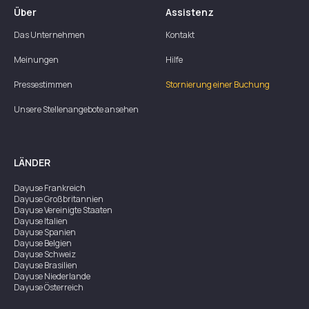
Über
Assistenz
Das Unternehmen
Kontakt
Meinungen
Hilfe
Pressestimmen
Stornierung einer Buchung
Unsere Stellenangebote ansehen
LÄNDER
Dayuse
Frankreich
Dayuse
Großbritannien
Dayuse
Vereinigte Staaten
Dayuse
Italien
Dayuse
Spanien
Dayuse
Belgien
Dayuse
Schweiz
Dayuse
Brasilien
Dayuse
Niederlande
Dayuse
Österreich
Dayuse
Australien