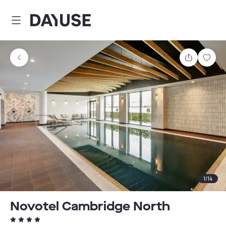
Dayuse
Teilen
Spei
1
/
14
Novotel Cambridge North