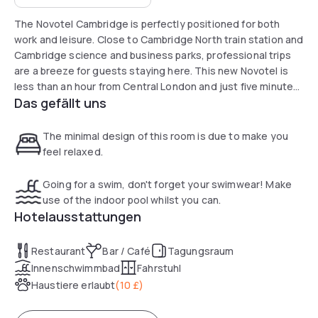
The Novotel Cambridge is perfectly positioned for both
work and leisure. Close to Cambridge North train station and
Cambridge science and business parks, professional trips
are a breeze for guests staying here. This new Novotel is
less than an hour from Central London and just five minutes
Das gefällt uns
by train from the excitement of Cambridge city centre.
World-class conference facilities make the Novotel
Cambridge an excellent choice for professional events, with
The minimal design of this room is due to make you
rooms and suites available to suit every budget.
feel relaxed.
Going for a swim, don't forget your swimwear! Make
use of the indoor pool whilst you can.
Hotelausstattungen
Restaurant
Bar / Café
Tagungsraum
Innenschwimmbad
Fahrstuhl
Haustiere erlaubt
(
10 £
)