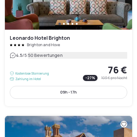
Leonardo Hotel Brighton
Brighton and Hove
|
4.5
/5
50 Bewertungen
76 €
Kostenlose Stornierung
-
27
%
103 €
pro Nacht
Zahlung im Hotel
09h - 17h