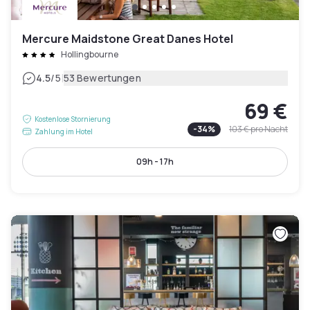
Mercure Maidstone Great Danes Hotel
Hollingbourne
|
4.5
/5
53 Bewertungen
69 €
Kostenlose Stornierung
-
34
%
103 €
pro Nacht
Zahlung im Hotel
09h - 17h