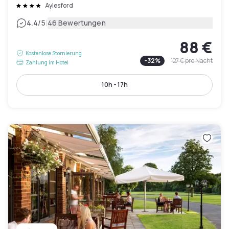
Aylesford
|
4.4
/5
46 Bewertungen
88 €
Kostenlose Stornierung
-
32
%
127 €
pro Nacht
Zahlung im Hotel
10h - 17h