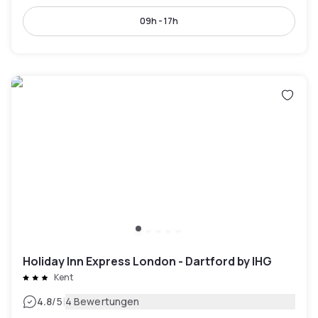
09h - 17h
Holiday Inn Express London - Dartford by IHG
Kent
|
4.8
/5
4 Bewertungen