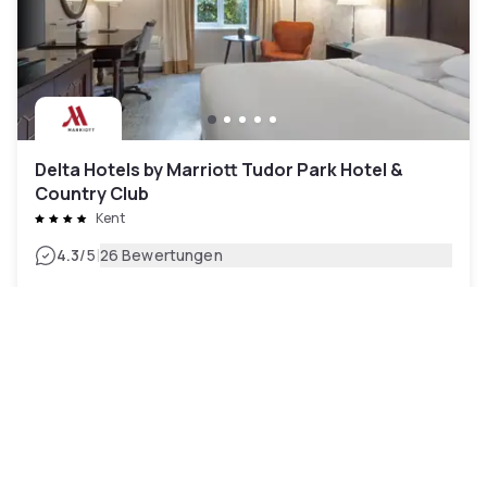
Delta Hotels by Marriott Tudor Park Hotel &
Country Club
Kent
|
4.3
/5
26 Bewertungen
106 €
Kostenlose Stornierung
-
39
%
174 €
pro Nacht
rate-plan-card.label-prepaid
09h - 17h