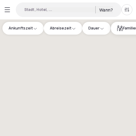
Stadt, Hotel, ...
Wann?
Alle 
Ankunftszeit
Abreisezeit
Dauer
Famili