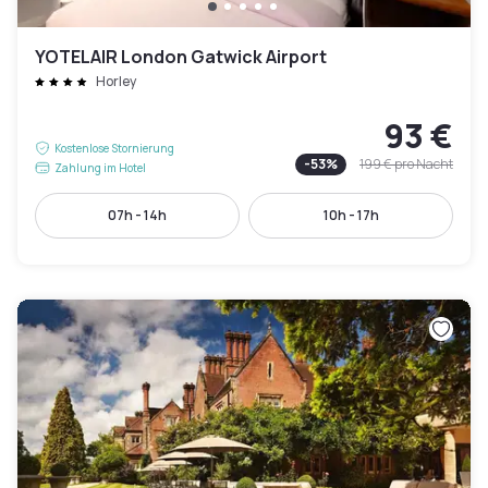
YOTELAIR London Gatwick Airport
Horley
93 €
Kostenlose Stornierung
-
53
%
199 €
pro Nacht
Zahlung im Hotel
07h - 14h
10h - 17h