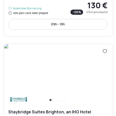
130 €
Kostenlose Stornierung
-
26
%
175 €
pro Nacht
rate-plan-card.label-prepaid
09h - 18h
Staybridge Suites Brighton, an IHG Hotel