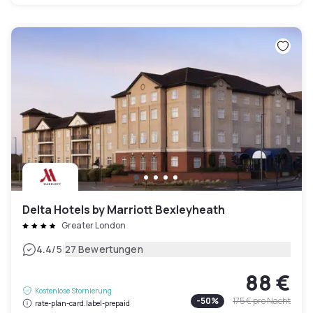
Delta Hotels by Marriott Bexleyheath
Greater London
|
4.4
/5
27 Bewertungen
88 €
Kostenlose Stornierung
-
50
%
175 €
pro Nacht
rate-plan-card.label-prepaid