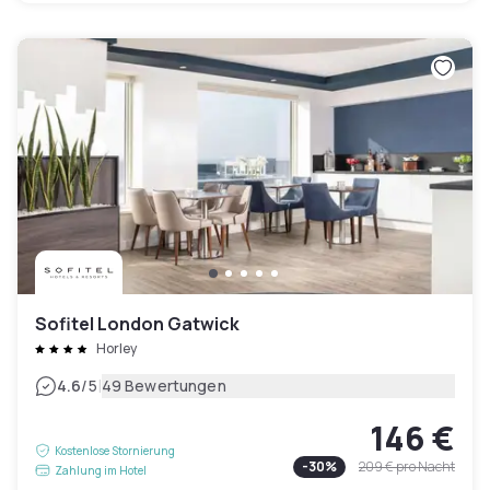
Sofitel London Gatwick
Horley
|
4.6
/5
49 Bewertungen
146 €
Kostenlose Stornierung
-
30
%
209 €
pro Nacht
Zahlung im Hotel