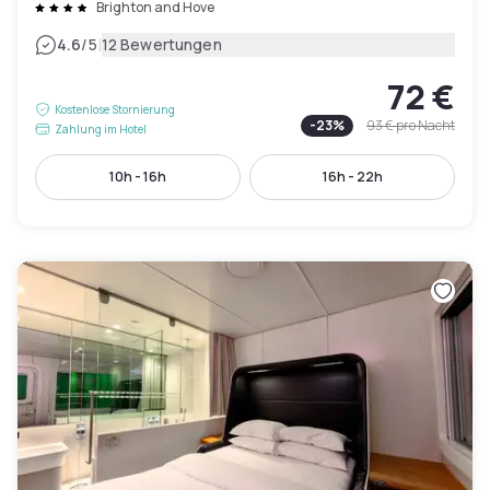
Brighton and Hove
|
4.6
/5
12 Bewertungen
72 €
Kostenlose Stornierung
-
23
%
93 €
pro Nacht
Zahlung im Hotel
10h - 16h
16h - 22h