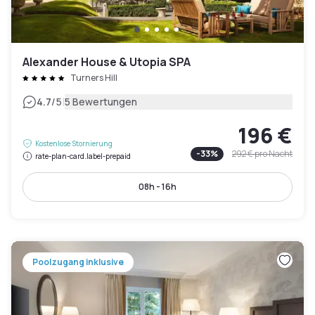
Alexander House & Utopia SPA
Turners Hill
|
4.7
/5
5 Bewertungen
196 €
Kostenlose Stornierung
-
33
%
292 €
pro Nacht
rate-plan-card.label-prepaid
08h - 16h
Poolzugang inklusive