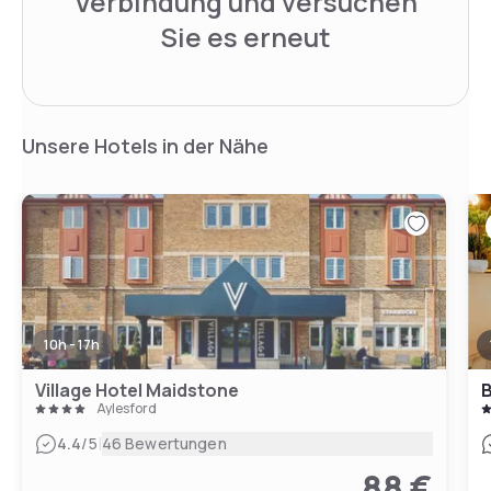
Verbindung und versuchen
Sie es erneut
Unsere Hotels in der Nähe
10h - 17h
Village Hotel Maidstone
B
Aylesford
|
4.4
/5
46 Bewertungen
88 €