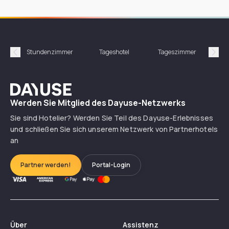
Stundenzimmer
Tageshotel
Tageszimmer
Gün
Précédent
Suiv
Dayuse
Werden Sie Mitglied des Dayuse-Netzwerks
Sie sind Hotelier? Werden Sie Teil des Dayuse-Erlebnisses
und schließen Sie sich unserem Netzwerk von Partnerhotels
an
Partner werden!
Portal-Login
Über
Assistenz