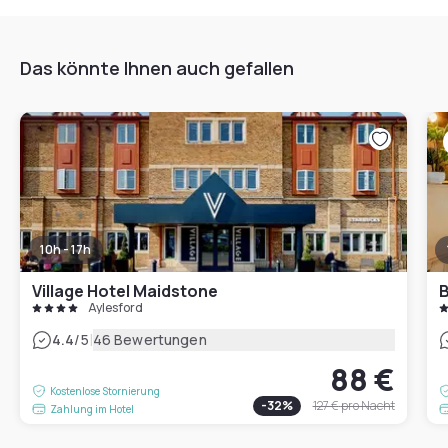
Das könnte Ihnen auch gefallen
10h - 17h
Village Hotel Maidstone
B
Aylesford
|
4.4
/5
46 Bewertungen
88 €
Kostenlose Stornierung
-
32
%
127 €
pro Nacht
Zahlung im Hotel