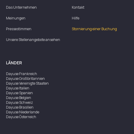
Das Unternehmen
Kontakt
Meinungen
Hilfe
Pressestimmen
Stornierung einer Buchung
Unsere Stellenangebote ansehen
LÄNDER
Dayuse
Frankreich
Dayuse
Großbritannien
Dayuse
Vereinigte Staaten
Dayuse
Italien
Dayuse
Spanien
Dayuse
Belgien
Dayuse
Schweiz
Dayuse
Brasilien
Dayuse
Niederlande
Dayuse
Österreich
Dayuse
Australien
Dayuse
Irland
Dayuse
Hongkong