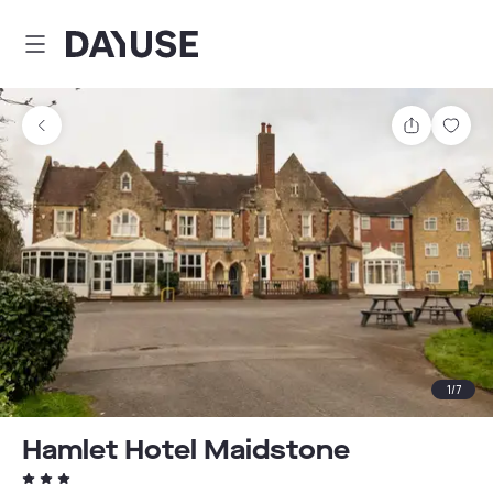
Dayuse
Teilen
Spei
1
/
7
Hamlet Hotel Maidstone