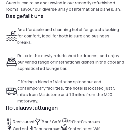
Guests can relax and unwind in our recently refurbished
rooms, savour our diverse array of international dishes, and
Das gefällt uns
unwind in our chilled and sophisticated lounge bar.
An affordable and charming hotel for guests looking
for comfort, ideal for both leisure and business
breaks.
Relax in the newly refurbished bedrooms, and enjoy
our varied range of international dishes in the cool and
sophisticated lounge bar.
Offering a blend of Victorian splendour and
contemporary facilities, the hotel is located just 5
miles from Maidstone and 1.3 miles from the M20
motorway.
Hotelausstattungen
Restaurant
Bar / Café
Frühstücksraum
Garten
Tagungsraum
Kostenloses Wifi