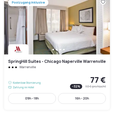
Poolzugang inklusive
SpringHill Suites - Chicago Naperville Warrenville
Warrenville
77 €
Kostenlose Stornierung
-
32
%
113 €
pro Nacht
Zahlung im Hotel
09h - 18h
16h - 20h