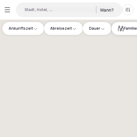
Stadt, Hotel, ...
Wann?
Alle 
Ankunftszeit
Abreisezeit
Dauer
Famili