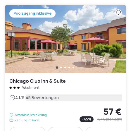
Poolzugang inklusive
Chicago Club Inn & Suite
Westmont
|
4.1
/5
45 Bewertungen
57 €
Kostenlose Stornierung
-
45
%
104 €
pro Nacht
Zahlung im Hotel