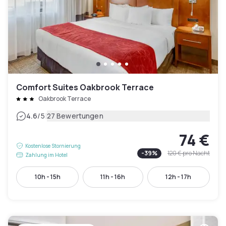
Comfort Suites Oakbrook Terrace
Oakbrook Terrace
|
4.6
/5
27 Bewertungen
74 €
Kostenlose Stornierung
-
39
%
120 €
pro Nacht
Zahlung im Hotel
10h - 15h
11h - 16h
12h - 17h