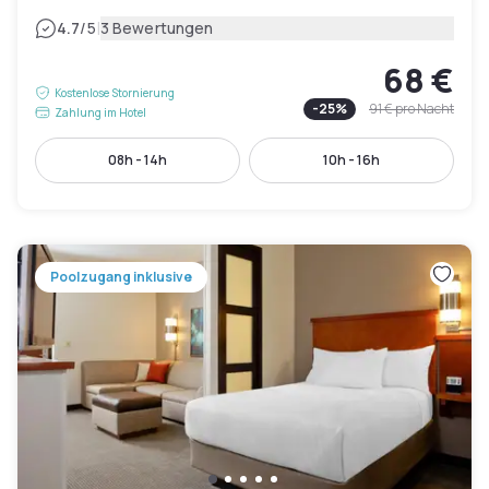
|
4.7
/5
3 Bewertungen
68 €
Kostenlose Stornierung
-
25
%
91 €
pro Nacht
Zahlung im Hotel
08h - 14h
10h - 16h
Poolzugang inklusive