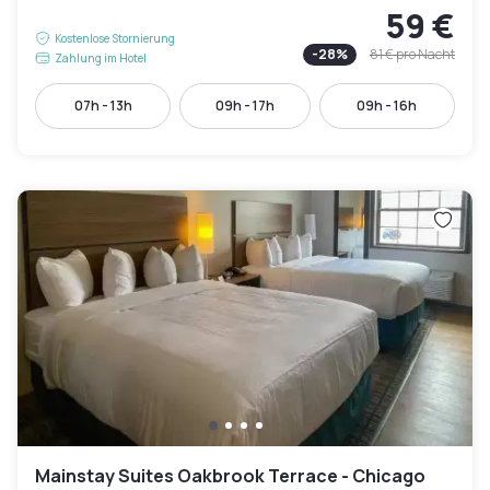
59 €
Kostenlose Stornierung
-
28
%
81 €
pro Nacht
Zahlung im Hotel
07h - 13h
09h - 17h
09h - 16h
Mainstay Suites Oakbrook Terrace - Chicago