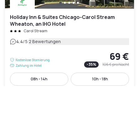
Holiday Inn & Suites Chicago-Carol Stream
Wheaton, an IHG Hotel
Carol Stream
|
4.4
/5
2 Bewertungen
69 €
Kostenlose Stornierung
-
35
%
106 €
pro Nacht
Zahlung im Hotel
08h - 14h
10h - 18h
Poolzugang inklusive