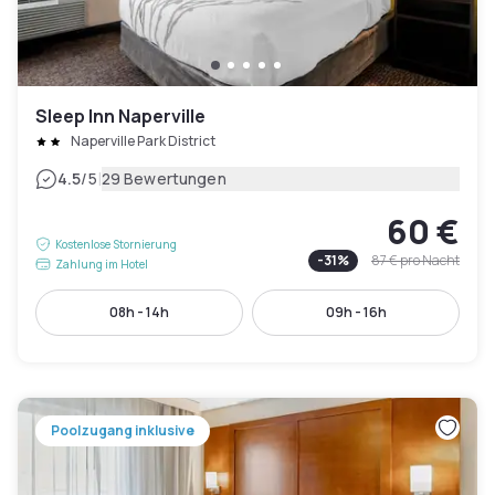
Sleep Inn Naperville
Naperville Park District
|
4.5
/5
29 Bewertungen
60 €
Kostenlose Stornierung
-
31
%
87 €
pro Nacht
Zahlung im Hotel
08h - 14h
09h - 16h
Poolzugang inklusive