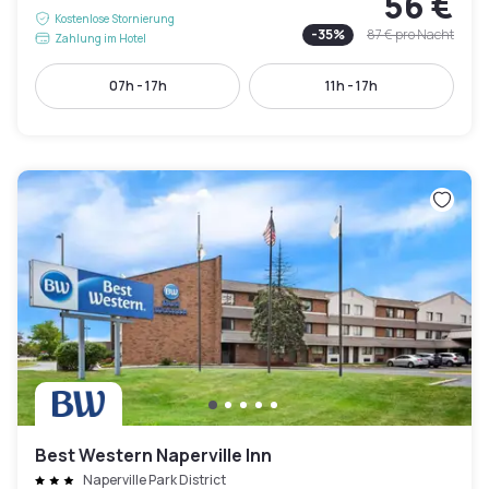
56 €
Kostenlose Stornierung
-
35
%
87 €
pro Nacht
Zahlung im Hotel
07h - 17h
11h - 17h
Best Western Naperville Inn
Naperville Park District