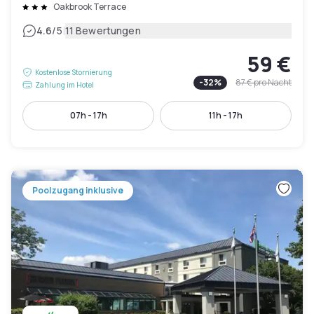
Oakbrook Terrace
|
4.6
/5
11 Bewertungen
59 €
Kostenlose Stornierung
-
32
%
87 €
pro Nacht
Zahlung im Hotel
07h - 17h
11h - 17h
Poolzugang inklusive