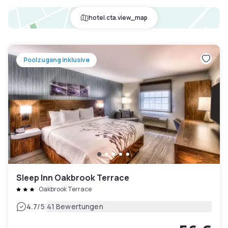
hotel.cta.view_map
Poolzugang inklusive
Sleep Inn Oakbrook Terrace
Oakbrook Terrace
|
4.7
/5
41 Bewertungen