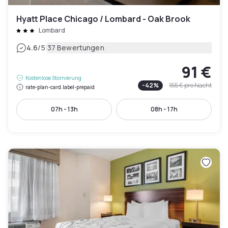
Hyatt Place Chicago / Lombard - Oak Brook
Lombard
|
4.6
/5
37 Bewertungen
91 €
Kostenlose Stornierung
-
42
%
155 €
pro Nacht
rate-plan-card.label-prepaid
07h - 13h
08h - 17h