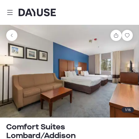
Dayuse
Teilen
Spei
1
/
16
Comfort Suites
Lombard/Addison