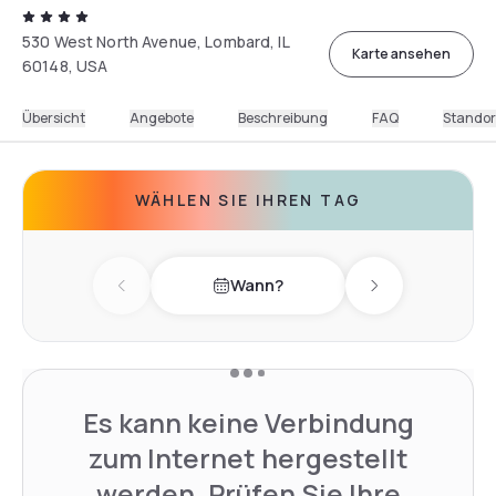
530 West North Avenue, Lombard, IL
Karte ansehen
60148, USA
Übersicht
Angebote
Beschreibung
FAQ
Standor
WÄHLEN SIE IHREN TAG
Wann?
Previous day
Next day
Es kann keine Verbindung
zum Internet hergestellt
werden. Prüfen Sie Ihre