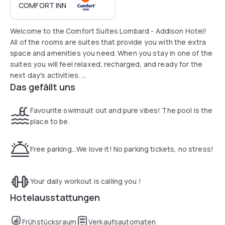
COMFORT INN
Welcome to the Comfort Suites Lombard - Addison Hotel!
All of the rooms are suites that provide you with the extra
space and amenities you need. When you stay in one of the
suites you will feel relaxed, recharged, and ready for the
next day's activities.
Das gefällt uns
The staff is trained to provide you with the very best
service for whatever needs you may have! Conveniently
Favourite swimsuit out and pure vibes! The pool is the
located in the heart of Chicago’s western suburbs - less
place to be.
than 15 miles from O’hare airport and less than 30 miles from
the Chicago Loop, Midway Airport, and McCormick Place
Free parking...We love it! No parking tickets, no stress!
Chicago, the hotel is the perfect place to stay whether on
business or leisure while visiting Chicagoland.
Your daily workout is calling you !
Hotelausstattungen
Frühstücksraum
Verkaufsautomaten