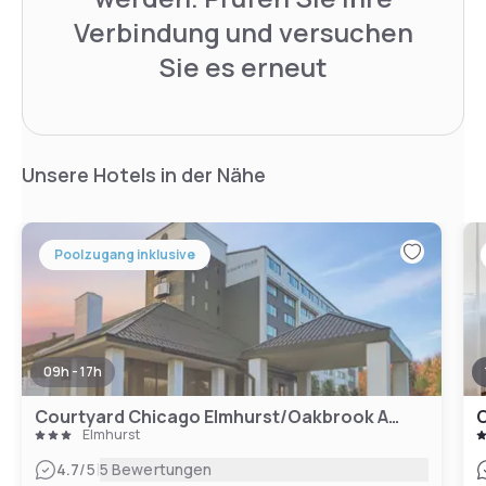
Verbindung und versuchen
Sie es erneut
Unsere Hotels in der Nähe
Poolzugang inklusive
09h - 17h
Courtyard Chicago Elmhurst/Oakbrook Area
C
Elmhurst
|
4.7
/5
5 Bewertungen