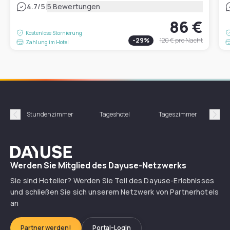
|
4.7
/5
5 Bewertungen
86 €
Kostenlose Stornierung
-
29
%
120 €
pro Nacht
Zahlung im Hotel
Stundenzimmer
Tageshotel
Tageszimmer
Gün
Précédent
Suiv
Dayuse
Werden Sie Mitglied des Dayuse-Netzwerks
Sie sind Hotelier? Werden Sie Teil des Dayuse-Erlebnisses
und schließen Sie sich unserem Netzwerk von Partnerhotels
an
Partner werden!
Portal-Login