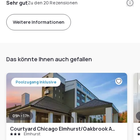
Info
Sehr gut
Zu den 20 Rezensionen
Weitere Informationen
Das könnte Ihnen auch gefallen
Poolzugang inklusive
09h - 17h
Courtyard Chicago Elmhurst/Oakbrook Area
C
Elmhurst