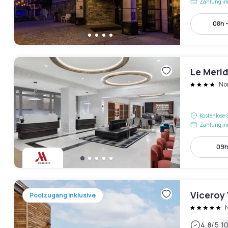
Zahlung im
08h -
Le Meri
No
Kostenlose 
Zahlung im
09h
Viceroy
Poolzugang inklusive
|
4.8
/5
1