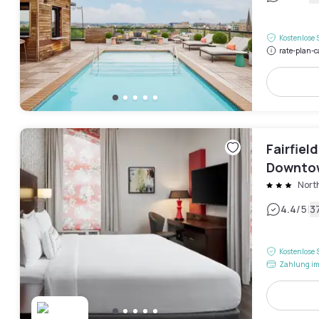
Kostenlose 
rate-plan-c
Fairfiel
Downto
Nort
|
4.4
/5
3
Kostenlose 
Zahlung im