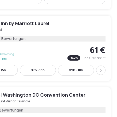
 Inn by Marriott Laurel
el
6 Bewertungen
61 €
Stornierung
-
64
%
165 €
pro Nacht
 Hotel
 15h
07h - 13h
09h - 18h
09h - 
Weiter
l Washington DC Convention Center
unt Vernon Triangle
 Bewertungen