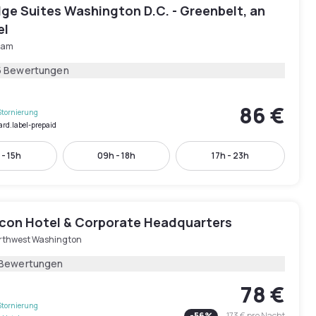
ge Suites Washington D.C. - Greenbelt, an
el
ham
5 Bewertungen
86 €
Stornierung
ard.label-prepaid
 - 15h
09h - 18h
17h - 23h
con Hotel & Corporate Headquarters
rthwest Washington
 Bewertungen
78 €
Stornierung
-
56
%
173 €
pro Nacht