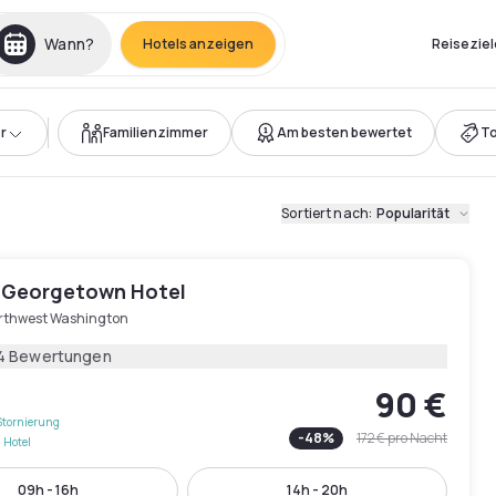
Wann?
Hotels anzeigen
Reiseziel
r
Familienzimmer
Am besten bewertet
T
Sortiert nach
:
Popularität
 Georgetown Hotel
rthwest Washington
4 Bewertungen
90 €
Stornierung
-
48
%
172 €
pro Nacht
 Hotel
09h - 16h
14h - 20h