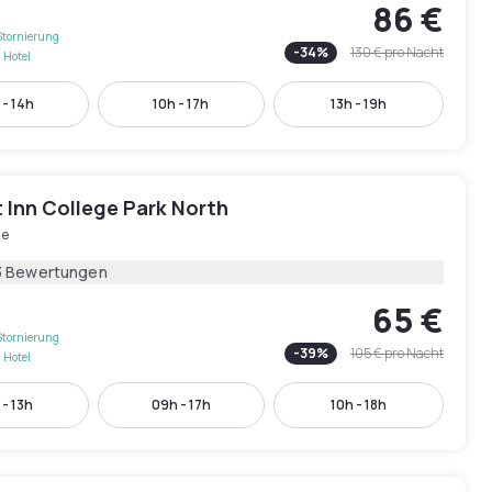
86 €
Stornierung
-
34
%
130 €
pro Nacht
 Hotel
 - 14h
10h - 17h
13h - 19h
 Inn College Park North
le
3 Bewertungen
65 €
Stornierung
-
39
%
105 €
pro Nacht
 Hotel
 - 13h
09h - 17h
10h - 18h