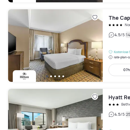
The Capi
No
|
4.5
/5
1
Kostenlose 
rate-plan-c
07h
Hyatt R
Beth
|
4.5
/5
2