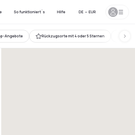
e
So funktioniert´s
Hilfe
DE
•
EUR
op-Angebote
Rückzugsorte mit 4 oder 5 Sternen
Kingsi