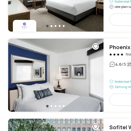
Kostenlose 
rate-plan-c
Phoenix
No
|
4.6
/5
2
Kostenlose 
Zahlung im
Sofitel