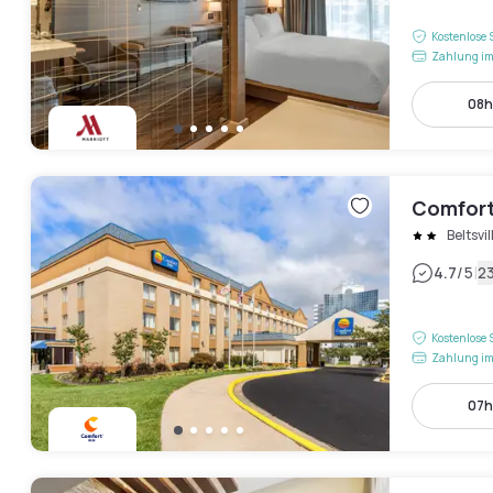
Kostenlose 
Zahlung im
08h
Comfort
Beltsvil
|
4.7
/5
2
Kostenlose 
Zahlung im
07h