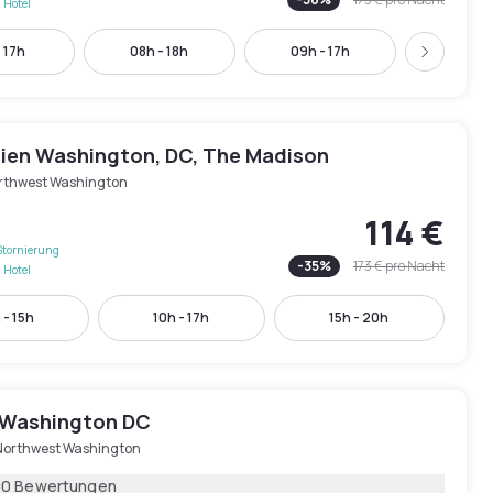
 Hotel
 17h
08h - 18h
09h - 17h
10h - 
Weiter
dien Washington, DC, The Madison
rthwest Washington
114 €
Stornierung
-
35
%
173 €
pro Nacht
 Hotel
 - 15h
10h - 17h
15h - 20h
 Washington DC
Northwest Washington
00 Bewertungen