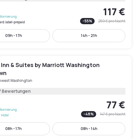
117 €
Stornierung
-
55
%
259 €
pro Nacht
ard.label-prepaid
09h - 17h
14h - 21h
d Inn & Suites by Marriott Washington
wn
hwest Washington
7 Bewertungen
77 €
Stornierung
-
48
%
147 €
pro Nacht
 Hotel
08h - 17h
08h - 14h