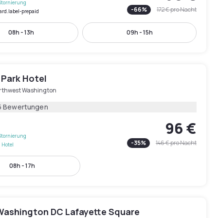
Stornierung
-
66
%
172 €
pro Nacht
ard.label-prepaid
08h - 13h
09h - 15h
 Park Hotel
rthwest Washington
5 Bewertungen
96 €
Stornierung
-
35
%
146 €
pro Nacht
 Hotel
08h - 17h
 Washington DC Lafayette Square