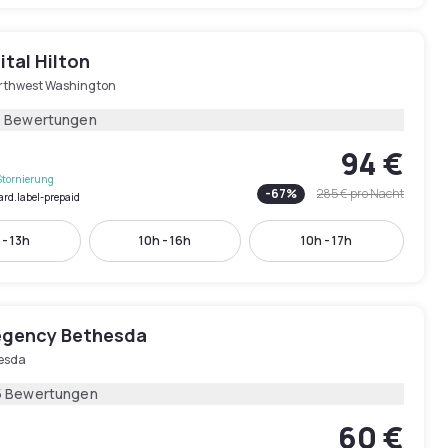
tal Hilton
rthwest Washington
4 Bewertungen
94 €
Stornierung
-
67
%
285 €
pro Nacht
ard.label-prepaid
 - 13h
10h - 16h
10h - 17h
egency Bethesda
esda
5 Bewertungen
60 €