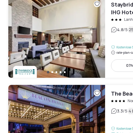
Staybrid
IHG Hot
Lan
|
4.8
/5
2
Kostenlose 
rate-plan-c
07h
The Bea
No
|
3.3
/5
4
Kostenlose 