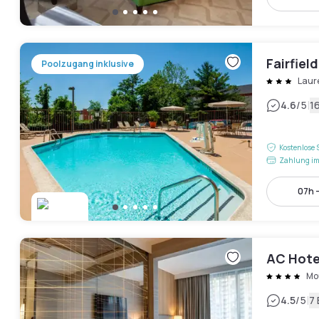
Fairfield
Poolzugang inklusive
Laur
|
4.6
/5
1
Kostenlose 
Zahlung im
07h -
AC Hote
Mo
|
4.5
/5
7