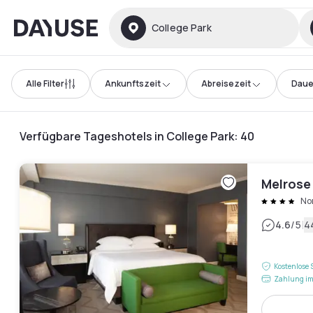
Dayuse
College Park
Alle Filter
Ankunftszeit
Abreisezeit
Daue
Verfügbare Tageshotels in College Park
:
40
Melrose
No
|
4.6
/5
4
Kostenlose 
Zahlung im