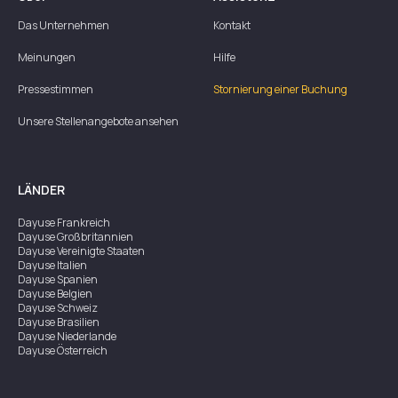
Das Unternehmen
Kontakt
Meinungen
Hilfe
Pressestimmen
Stornierung einer Buchung
Unsere Stellenangebote ansehen
LÄNDER
Dayuse
Frankreich
Dayuse
Großbritannien
Dayuse
Vereinigte Staaten
Dayuse
Italien
Dayuse
Spanien
Dayuse
Belgien
Dayuse
Schweiz
Dayuse
Brasilien
Dayuse
Niederlande
Dayuse
Österreich
Dayuse
Australien
Dayuse
Irland
Dayuse
Hongkong