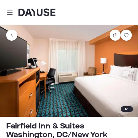
Dayuse
Teilen
Spei
1
/
9
Fairfield Inn & Suites
Washington, DC/New York