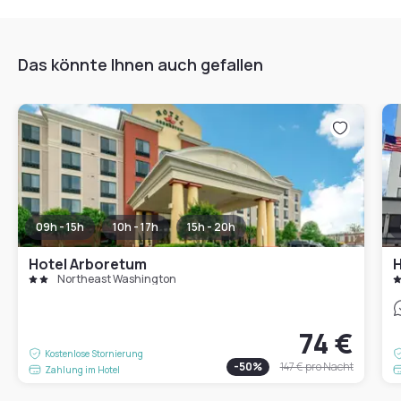
Das könnte Ihnen auch gefallen
09h - 15h
10h - 17h
15h - 20h
Hotel Arboretum
Northeast Washington
74 €
Kostenlose Stornierung
-
50
%
147 €
pro Nacht
Zahlung im Hotel