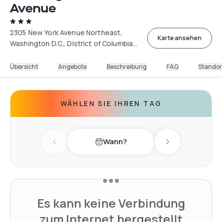
Avenue
2305 New York Avenue Northeast,
Karte ansehen
Washington D.C., District of Columbia
20002, USA
Übersicht
Angebote
Beschreibung
FAQ
Standor
WÄHLEN SIE IHREN TAG
Wann?
Previous day
Next day
Es kann keine Verbindung
zum Internet hergestellt