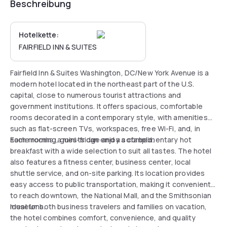
Beschreibung
Hotelkette:
FAIRFIELD INN & SUITES
Fairfield Inn & Suites Washington, DC/New York Avenue is a
modern hotel located in the northeast part of the U.S.
capital, close to numerous tourist attractions and
government institutions. It offers spacious, comfortable
rooms decorated in a contemporary style, with amenities
such as flat-screen TVs, workspaces, free Wi-Fi, and, in
some rooms, a mini-fridge and a sofa bed.
Each morning, guests can enjoy a complimentary hot
breakfast with a wide selection to suit all tastes. The hotel
also features a fitness center, business center, local
shuttle service, and on-site parking. Its location provides
easy access to public transportation, making it convenient
to reach downtown, the National Mall, and the Smithsonian
museums.
Ideal for both business travelers and families on vacation,
the hotel combines comfort, convenience, and quality