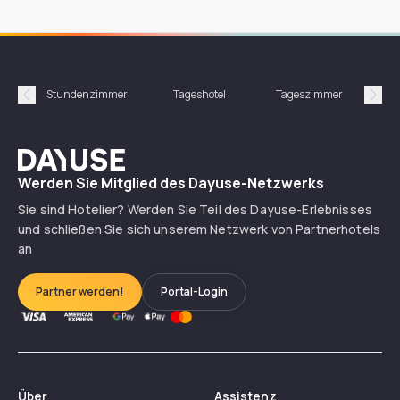
Stundenzimmer
Tageshotel
Tageszimmer
Gün
Précédent
Suiv
Dayuse
Werden Sie Mitglied des Dayuse-Netzwerks
Sie sind Hotelier? Werden Sie Teil des Dayuse-Erlebnisses
und schließen Sie sich unserem Netzwerk von Partnerhotels
an
Partner werden!
Portal-Login
Über
Assistenz