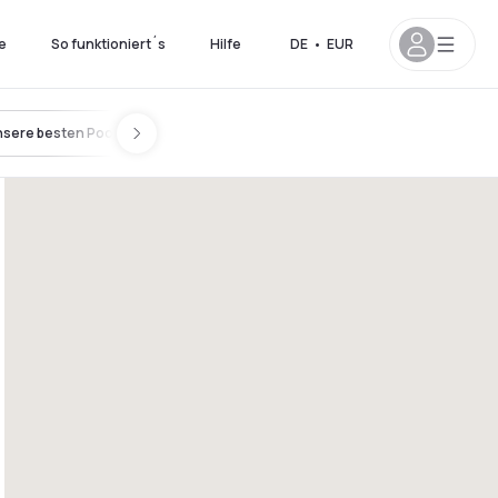
e
So funktioniert´s
Hilfe
DE
•
EUR
sere besten Pools