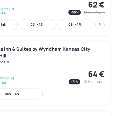
62 €
Stornierung
-
50
%
121 €
pro Nacht
 Hotel
- 14h
08h - 16h
09h - 17h
10h - 
Weiter
ta Inn & Suites by Wyndham Kansas City
ill
n Hill
64 €
Stornierung
-
71
%
217 €
pro Nacht
 Hotel
08h - 14h