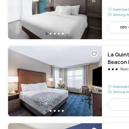
Kostenlose 
Zahlung im
06h 
La Quin
Beacon H
Beaco
Kostenlose 
Zahlung im