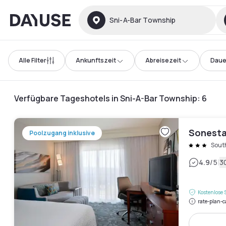
Dayuse
Sni-A-Bar Township
Alle Filter
Ankunftszeit
Abreisezeit
Daue
Verfügbare Tageshotels in Sni-A-Bar Township
:
6
Sonesta
Poolzugang inklusive
Sout
|
4.9
/5
3
Kostenlose 
rate-plan-c