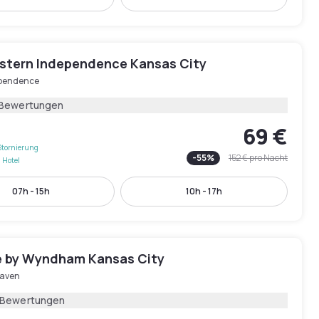
stern Independence Kansas City
pendence
 Bewertungen
69 €
Stornierung
-
55
%
152 €
pro Nacht
 Hotel
07h - 15h
10h - 17h
 by Wyndham Kansas City
Haven
 Bewertungen