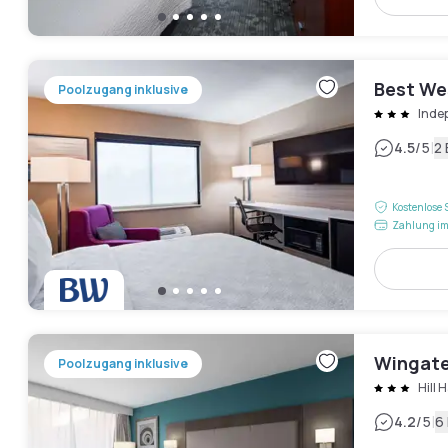
Best We
Poolzugang inklusive
Inde
|
4.5
/5
2
Kostenlose 
Zahlung im
Wingate
Poolzugang inklusive
Hill 
|
4.2
/5
6