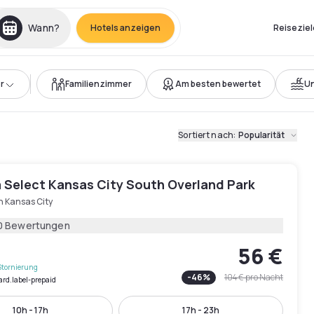
Wann?
Hotels anzeigen
Reiseziel
r
Familienzimmer
Am besten bewertet
Un
Sortiert nach
:
Popularität
 Select Kansas City South Overland Park
h Kansas City
0 Bewertungen
56 €
Stornierung
-
46
%
104 €
pro Nacht
ard.label-prepaid
10h - 17h
17h - 23h