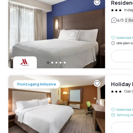
Residen
Inde
|
4
/5
2 B
Kostenlose 
rate-plan-c
Holiday 
Poolzugang inklusive
Oak 
Kostenlose 
Zahlung im