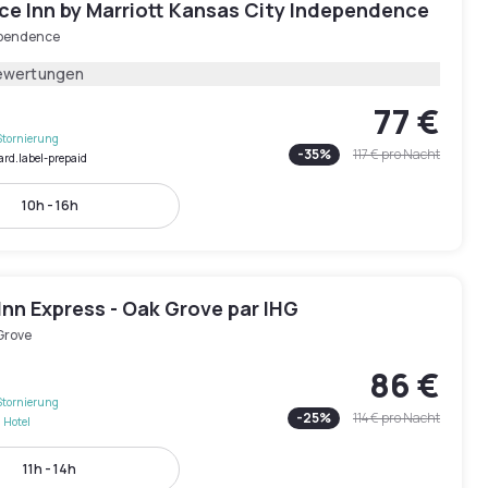
ce Inn by Marriott Kansas City Independence
pendence
ewertungen
77 €
Stornierung
-
35
%
117 €
pro Nacht
ard.label-prepaid
10h - 16h
Inn Express - Oak Grove par IHG
Grove
86 €
Stornierung
-
25
%
114 €
pro Nacht
 Hotel
11h - 14h