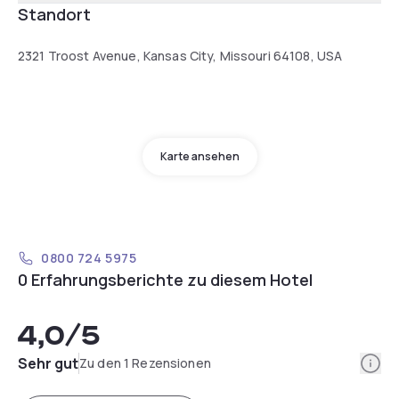
Standort
2321 Troost Avenue, Kansas City, Missouri 64108, USA
Karte ansehen
0800 724 5975
0 Erfahrungsberichte zu diesem Hotel
4,0
/5
Info
Sehr gut
Zu den 1 Rezensionen