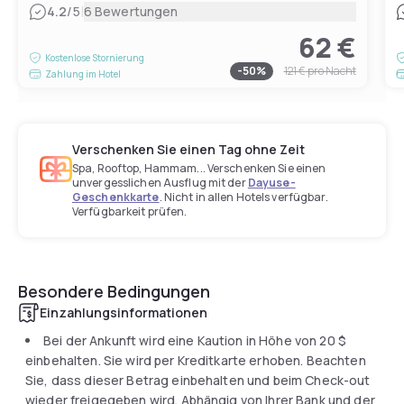
|
4.2
/5
6 Bewertungen
62 €
Kostenlose Stornierung
-
50
%
121 €
pro Nacht
Zahlung im Hotel
Verschenken Sie einen Tag ohne Zeit
Spa, Rooftop, Hammam... Verschenken Sie einen
unvergesslichen Ausflug mit der
Dayuse-
Geschenkkarte
. Nicht in allen Hotels verfügbar.
Verfügbarkeit prüfen.
Besondere Bedingungen
Einzahlungsinformationen
Bei der Ankunft wird eine Kaution in Höhe von
20 $
einbehalten. Sie wird per Kreditkarte erhoben. Beachten
Sie, dass dieser Betrag einbehalten und beim Check-out
wieder freigegeben wird. Abhängig von Ihrer Bank und der