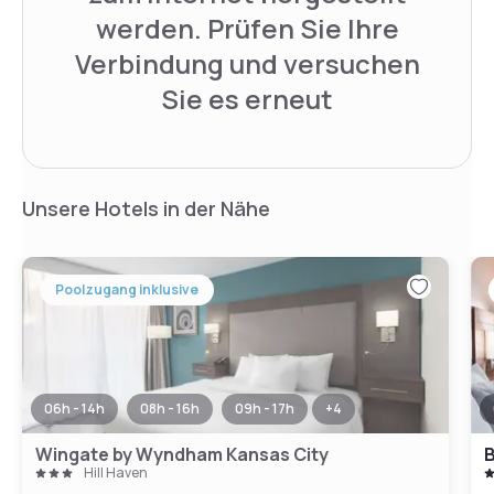
werden. Prüfen Sie Ihre
Verbindung und versuchen
Sie es erneut
Unsere Hotels in der Nähe
Poolzugang inklusive
06h - 14h
08h - 16h
09h - 17h
+
4
Wingate by Wyndham Kansas City
B
Hill Haven