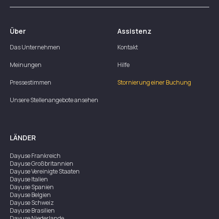
Über
Assistenz
Das Unternehmen
Kontakt
Meinungen
Hilfe
Pressestimmen
Stornierung einer Buchung
Unsere Stellenangebote ansehen
LÄNDER
Dayuse
Frankreich
Dayuse
Großbritannien
Dayuse
Vereinigte Staaten
Dayuse
Italien
Dayuse
Spanien
Dayuse
Belgien
Dayuse
Schweiz
Dayuse
Brasilien
Dayuse
Niederlande