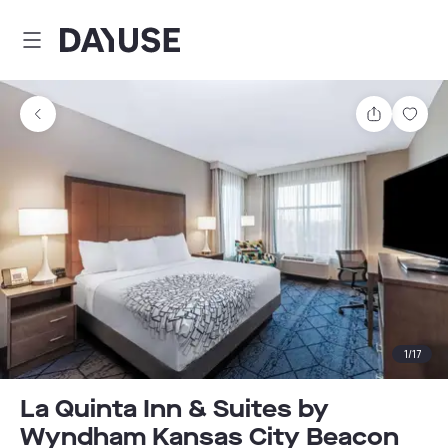
Dayuse
Teilen
Spei
1
/
17
La Quinta Inn & Suites by
Wyndham Kansas City Beacon