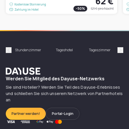
62 €
Kostenlose Stornierung
-
50
%
121 €
pro Nacht
Zahlung im Hotel
Stundenzimmer
Tageshotel
Tageszimmer
Gün
Précédent
Suiv
Dayuse
Werden Sie Mitglied des Dayuse-Netzwerks
Sie sind Hotelier? Werden Sie Teil des Dayuse-Erlebnisses
und schließen Sie sich unserem Netzwerk von Partnerhotels
an
Partner werden!
Portal-Login