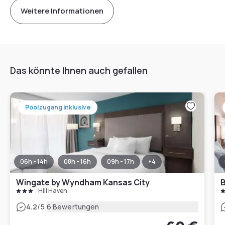
Weitere Informationen
Das könnte Ihnen auch gefallen
Poolzugang inklusive
06h - 14h
08h - 16h
09h - 17h
+
4
Wingate by Wyndham Kansas City
B
Hill Haven
|
4.2
/5
6 Bewertungen