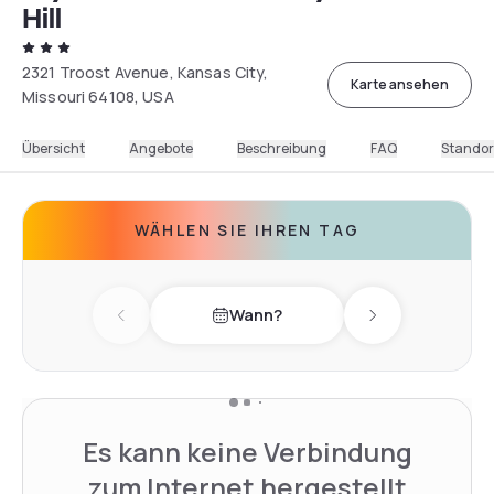
Hill
2321 Troost Avenue, Kansas City,
Karte ansehen
Missouri 64108, USA
Übersicht
Angebote
Beschreibung
FAQ
Standor
WÄHLEN SIE IHREN TAG
Wann?
Previous day
Next day
Es kann keine Verbindung
zum Internet hergestellt