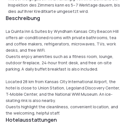
Inspektion des Zimmers kann es 5–7 Werktage dauern, bis
dies auf Ihrer Kreditkarte umgesetzt wird.
Beschreibung
La Quinta Inn & Suites by Wyndham Kansas City Beacon Hill
offers air-conditioned rooms with private bathrooms, tea
and coffee makers, refrigerators, microwaves, TVs, work
desks, and free WiFi.
Guests enjoy amenities such as a fitness room, lounge,
outdoor fireplace, 24-hour front desk, and free on-site
parking. A daily buffet breakfast is also included.
Located 28 km from Kansas City International Airport, the
hotel is close to Union Station, Legoland Discovery Center,
T-Mobile Center, and the National WWI Museum. An ice-
skating rink is also nearby.
Guests highlight the cleanliness, convenient location, and
the welcoming, helpful staff.
Hotelausstattungen