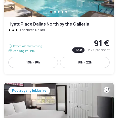
Hyatt Place Dallas North by the Galleria
Far North Dallas
91 €
Kostenlose Stornierung
-
33
%
134 €
pro Nacht
Zahlung im Hotel
10h - 18h
16h - 22h
Poolzugang inklusive