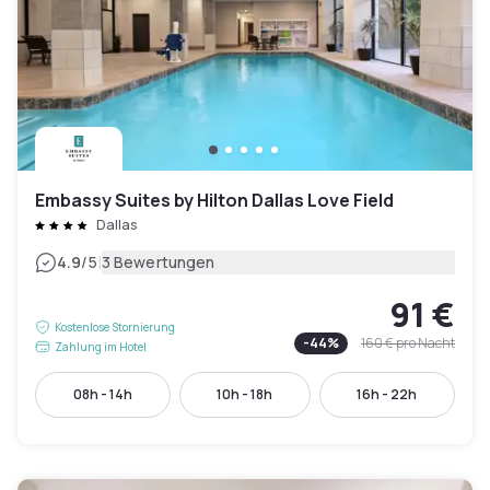
Embassy Suites by Hilton Dallas Love Field
Dallas
|
4.9
/5
3 Bewertungen
91 €
Kostenlose Stornierung
-
44
%
160 €
pro Nacht
Zahlung im Hotel
08h - 14h
10h - 18h
16h - 22h