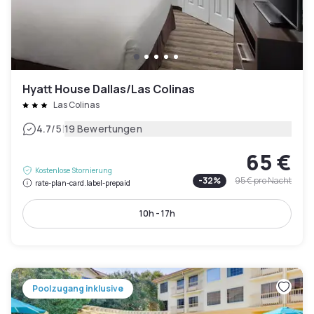
Hyatt House Dallas/Las Colinas
Las Colinas
|
4.7
/5
19 Bewertungen
65 €
Kostenlose Stornierung
-
32
%
95 €
pro Nacht
rate-plan-card.label-prepaid
10h - 17h
Poolzugang inklusive