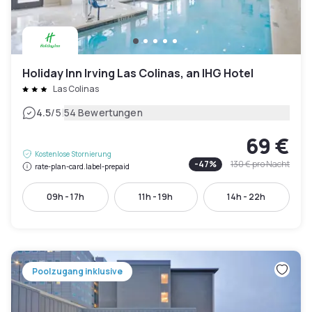
Holiday Inn Irving Las Colinas, an IHG Hotel
Las Colinas
|
4.5
/5
54 Bewertungen
69 €
Kostenlose Stornierung
-
47
%
130 €
pro Nacht
rate-plan-card.label-prepaid
09h - 17h
11h - 19h
14h - 22h
Poolzugang inklusive