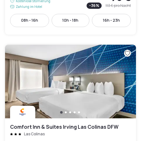
Kostenlose Stornierung
-
36
%
113 €
pro Nacht
Zahlung im Hotel
08h - 16h
10h - 18h
16h - 23h
Comfort Inn & Suites Irving Las Colinas DFW
Las Colinas