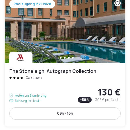
Poolzugang inklusive
The Stoneleigh, Autograph Collection
Oak Lawn
130 €
Kostenlose Stornierung
-
58
%
303 €
pro Nacht
Zahlung im Hotel
09h - 16h