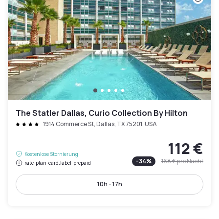
The Statler Dallas, Curio Collection By Hilton
1914 Commerce St, Dallas, TX 75201, USA
112 €
Kostenlose Stornierung
-
34
%
168 €
pro Nacht
rate-plan-card.label-prepaid
10h - 17h