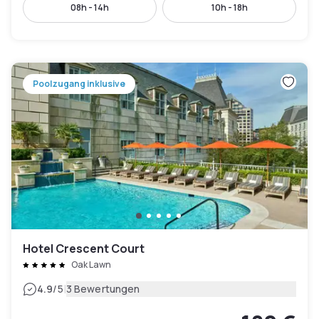
08h - 14h
10h - 18h
Poolzugang inklusive
Hotel Crescent Court
Oak Lawn
|
4.9
/5
3 Bewertungen