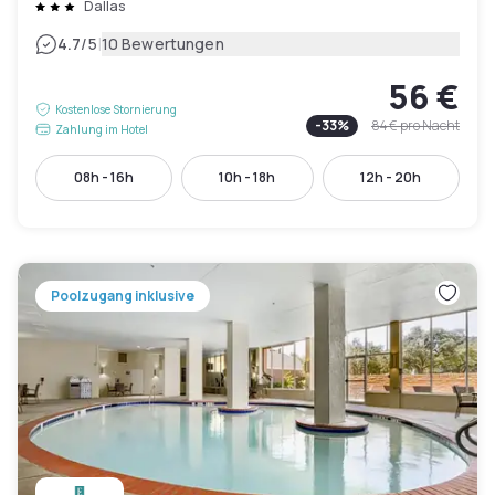
Dallas
|
4.7
/5
10 Bewertungen
56 €
Kostenlose Stornierung
-
33
%
84 €
pro Nacht
Zahlung im Hotel
08h - 16h
10h - 18h
12h - 20h
Poolzugang inklusive