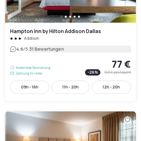
Hampton Inn by Hilton Addison Dallas
Addison
|
4.6
/5
31 Bewertungen
77 €
Kostenlose Stornierung
-
26
%
103 €
pro Nacht
Zahlung im Hotel
09h - 16h
11h - 20h
12h - 20h