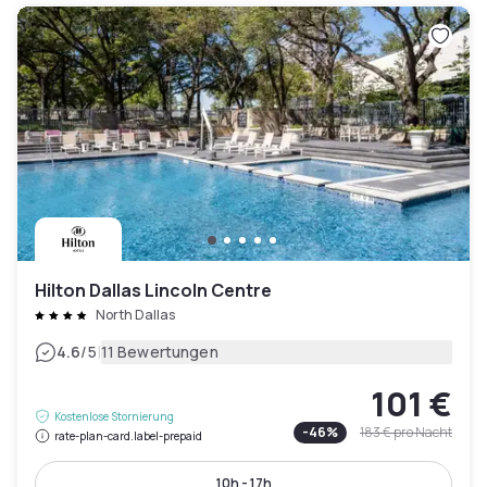
Hilton Dallas Lincoln Centre
North Dallas
|
4.6
/5
11 Bewertungen
101 €
Kostenlose Stornierung
-
46
%
183 €
pro Nacht
rate-plan-card.label-prepaid
10h - 17h