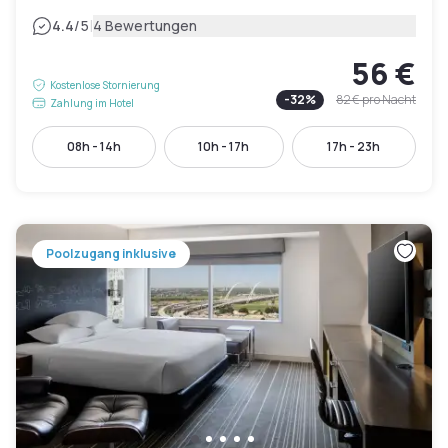
|
4.4
/5
4 Bewertungen
56 €
Kostenlose Stornierung
-
32
%
82 €
pro Nacht
Zahlung im Hotel
08h - 14h
10h - 17h
17h - 23h
Poolzugang inklusive