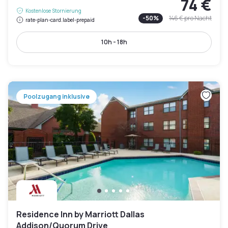
74 €
Kostenlose Stornierung
-
50
%
146 €
pro Nacht
rate-plan-card.label-prepaid
10h - 18h
Poolzugang inklusive
Residence Inn by Marriott Dallas
Addison/Quorum Drive