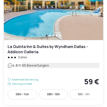
La Quinta Inn & Suites by Wyndham Dallas -
Addison Galleria
Dallas
|
4.8
/5
65 Bewertungen
59 €
Kostenlose Stornierung
Zahlung im Hotel
06h - 14h
08h - 16h
10h - 18h