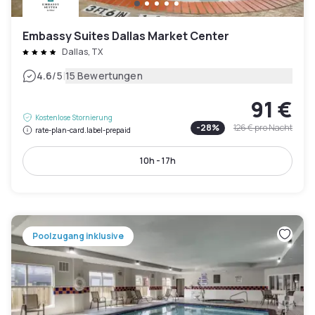
Embassy Suites Dallas Market Center
Dallas, TX
|
4.6
/5
15 Bewertungen
91 €
Kostenlose Stornierung
-
28
%
126 €
pro Nacht
rate-plan-card.label-prepaid
10h - 17h
Poolzugang inklusive