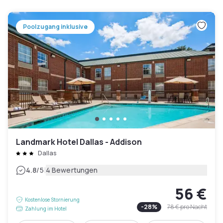
Poolzugang inklusive
Landmark Hotel Dallas - Addison
Dallas
|
4.8
/5
4 Bewertungen
56 €
Kostenlose Stornierung
-
28
%
78 €
pro Nacht
Zahlung im Hotel