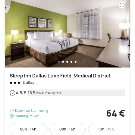
Sleep Inn Dallas Love Field-Medical District
Dallas
|
4.5
/5
18 Bewertungen
64 €
Kostenlose Stornierung
Zahlung im Hotel
06h - 14h
08h - 16h
10h - 19h