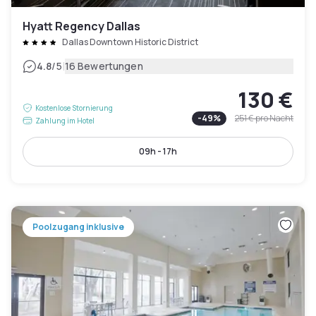
Hyatt Regency Dallas
Dallas Downtown Historic District
|
4.8
/5
16 Bewertungen
130 €
Kostenlose Stornierung
-
49
%
251 €
pro Nacht
Zahlung im Hotel
09h - 17h
Poolzugang inklusive