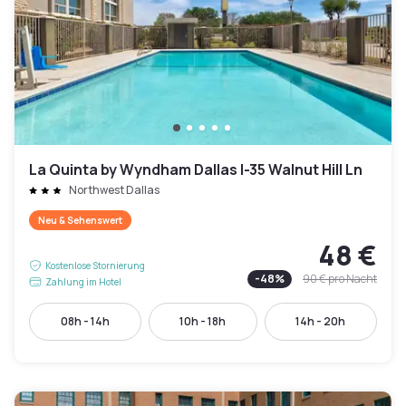
La Quinta by Wyndham Dallas I-35 Walnut Hill Ln
Northwest Dallas
Neu & Sehenswert
48 €
Kostenlose Stornierung
-
48
%
90 €
pro Nacht
Zahlung im Hotel
08h - 14h
10h - 18h
14h - 20h