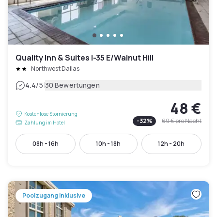
Quality Inn & Suites I-35 E/Walnut Hill
Northwest Dallas
|
4.4
/5
30 Bewertungen
48 €
Kostenlose Stornierung
-
32
%
69 €
pro Nacht
Zahlung im Hotel
08h - 16h
10h - 18h
12h - 20h
Poolzugang inklusive