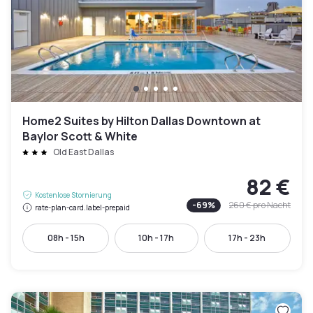
Home2 Suites by Hilton Dallas Downtown at
Baylor Scott & White
Old East Dallas
82 €
Kostenlose Stornierung
-
69
%
260 €
pro Nacht
rate-plan-card.label-prepaid
08h - 15h
10h - 17h
17h - 23h