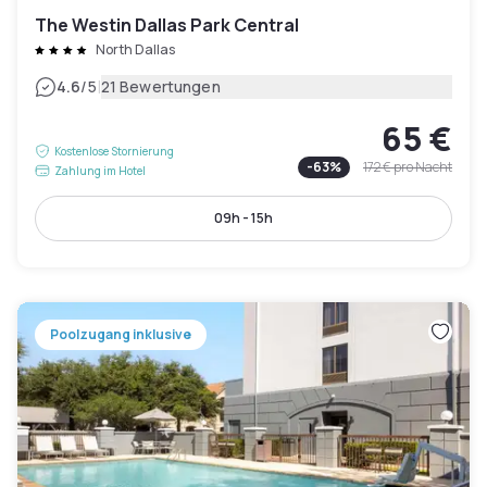
The Westin Dallas Park Central
North Dallas
|
4.6
/5
21 Bewertungen
65 €
Kostenlose Stornierung
-
63
%
172 €
pro Nacht
Zahlung im Hotel
09h - 15h
Poolzugang inklusive