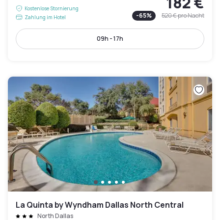
182 €
Kostenlose Stornierung
-
65
%
520 €
pro Nacht
Zahlung im Hotel
09h - 17h
La Quinta by Wyndham Dallas North Central
North Dallas