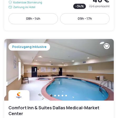
Kostenlose Stornierung
-
34
%
72 €
pro Nacht
Zahlung im Hotel
08h - 14h
09h - 17h
Poolzugang inklusive
Comfort Inn & Suites Dallas Medical-Market
Center