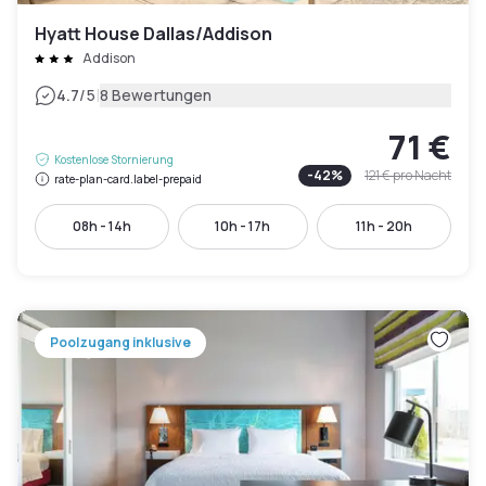
Hyatt House Dallas/Addison
Addison
|
4.7
/5
8 Bewertungen
71 €
Kostenlose Stornierung
-
42
%
121 €
pro Nacht
rate-plan-card.label-prepaid
08h - 14h
10h - 17h
11h - 20h
Poolzugang inklusive