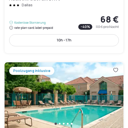
Dallas
68 €
Kostenlose Stornierung
-
40
%
113 €
pro Nacht
rate-plan-card.label-prepaid
10h - 17h
Poolzugang inklusive