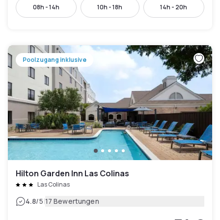
08h - 14h
10h - 18h
14h - 20h
Poolzugang inklusive
Hilton Garden Inn Las Colinas
Las Colinas
|
4.8
/5
17 Bewertungen