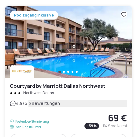
Poolzugang inklusive
Courtyard by Marriott Dallas Northwest
Northwest Dallas
|
4.9
/5
3 Bewertungen
69 €
Kostenlose Stornierung
-
39
%
114 €
pro Nacht
Zahlung im Hotel