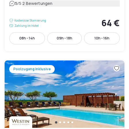
|
5
/5
2 Bewertungen
64 €
Kostenlose Stornierung
Zahlung im Hotel
08h - 14h
09h - 18h
10h - 16h
Poolzugang inklusive