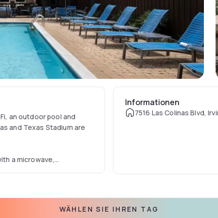
Informationen
7516 Las Colinas Blvd, Irv
-Fi, an outdoor pool and
llas and Texas Stadium are
with a microwave,
nd work desk are also
er.
WÄHLEN SIE IHREN TAG