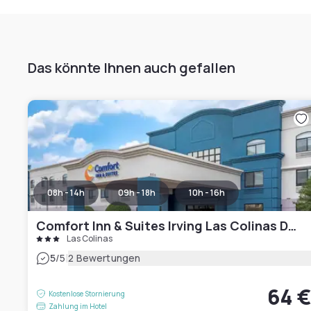
Das könnte Ihnen auch gefallen
08h - 14h
09h - 18h
10h - 16h
Comfort Inn & Suites Irving Las Colinas DFW
Las Colinas
|
5
/5
2 Bewertungen
64 
Kostenlose Stornierung
Zahlung im Hotel