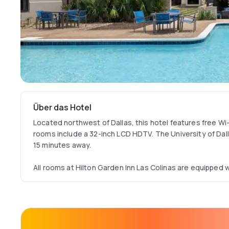
Über das Hotel
Located northwest of Dallas, this hotel features free Wi
rooms include a 32-inch LCD HDTV. The University of Da
15 minutes away.
All rooms at Hilton Garden Inn Las Colinas are equipped 
refrigerator and coffee maker. An iPod docking station a
offered.
Guests can also use the gym and 24-hour business cent