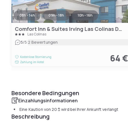
08h - 14h
09h - 18h
10h - 16h
Comfort Inn & Suites Irving Las Colinas DFW
Las Colinas
|
5
/5
2 Bewertungen
64 
Kostenlose Stornierung
Zahlung im Hotel
Besondere Bedingungen
Einzahlungsinformationen
Eine Kaution von
20 $
wird bei Ihrer Ankunft verlangt
Beschreibung