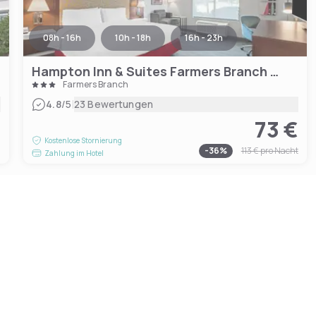
08h - 16h
10h - 18h
16h - 23h
Hampton Inn & Suites Farmers Branch Dallas
Farmers Branch
|
4.8
/5
23 Bewertungen
73 €
€
Kostenlose Stornierung
-
36
%
113 €
pro Nacht
Zahlung im Hotel