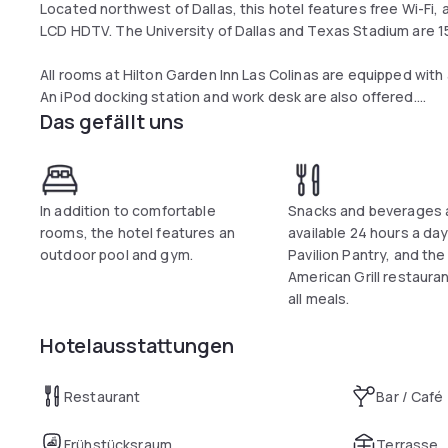
Located northwest of Dallas, this hotel features free Wi-Fi,
LCD HDTV. The University of Dallas and Texas Stadium are 1
All rooms at Hilton Garden Inn Las Colinas are equipped with
An iPod docking station and work desk are also offered.
Das gefällt uns
Guests can also use the gym and 24-hour business center.
The Great American Grill Restaurant serves breakfast, dinn
available 24 hours at the The Pavilion Pantry.
In addition to comfortable
Snacks and beverages 
rooms, the hotel features an
available 24 hours a day
Dallas-Fort Worth International Airport is only a 15-minute d
outdoor pool and gym.
Pavilion Pantry, and th
Amusement Park is a 10-minute drive away.
American Grill restaura
all meals.
Hotelausstattungen
Restaurant
Bar / Café
Frühstücksraum
Terrasse