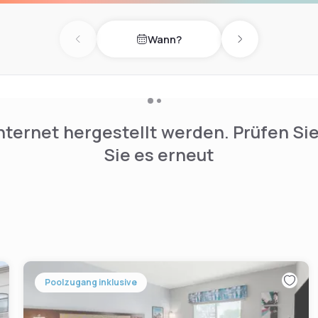
inner and room service.
avilion Pantry.
Wann?
Previous day
Next day
 drive from the Hilton
rive away.
nternet hergestellt werden. Prüfen Si
Sie es erneut
Poolzugang inklusive