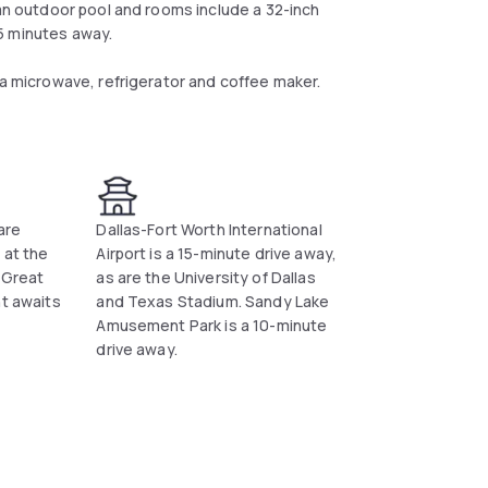
 an outdoor pool and rooms include a 32-inch
5 minutes away.
 a microwave, refrigerator and coffee maker.
er and room service. Snacks and beverages are
are
Dallas-Fort Worth International
 at the
Airport is a 15-minute drive away,
rive from the Hilton Garden Inn. Sandy Lake
e Great
as are the University of Dallas
nt awaits
and Texas Stadium. Sandy Lake
Amusement Park is a 10-minute
drive away.