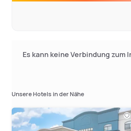
The Great American Grill Restaurant serves breakfast, d
Snacks and beverages are available 24 hours at the The P
Dallas-Fort Worth International Airport is only a 15-minute
Garden Inn. Sandy Lake Amusement Park is a 10-minute d
Es kann keine Verbindung zum I
Unsere Hotels in der Nähe