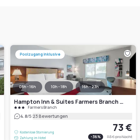
Poolzugang inklusive
08h - 16h
10h - 18h
16h - 23h
Hampton Inn & Suites Farmers Branch Dallas
Farmers Branch
|
4.8
/5
23 Bewertungen
73 €
€
Kostenlose Stornierung
-
36
%
113 €
pro Nacht
Zahlung im Hotel