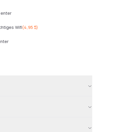
center
chtiges Wifi
(
4,95 $
)
enter