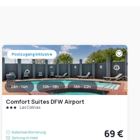
Poolzugang inklusive
08h - 14h
10h - 18h
16h - 22h
Comfort Suites DFW Airport
Las Colinas
69 €
Kostenlose Stornierung
Zahlung im Hotel