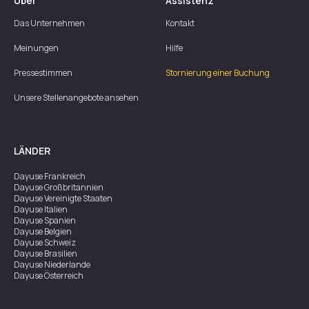
Über
Assistenz
Das Unternehmen
Kontakt
Meinungen
Hilfe
Pressestimmen
Stornierung einer Buchung
Unsere Stellenangebote ansehen
LÄNDER
Dayuse
Frankreich
Dayuse
Großbritannien
Dayuse
Vereinigte Staaten
Dayuse
Italien
Dayuse
Spanien
Dayuse
Belgien
Dayuse
Schweiz
Dayuse
Brasilien
Dayuse
Niederlande
Dayuse
Österreich
Dayuse
Australien
Dayuse
Irland
Dayuse
Hongkong