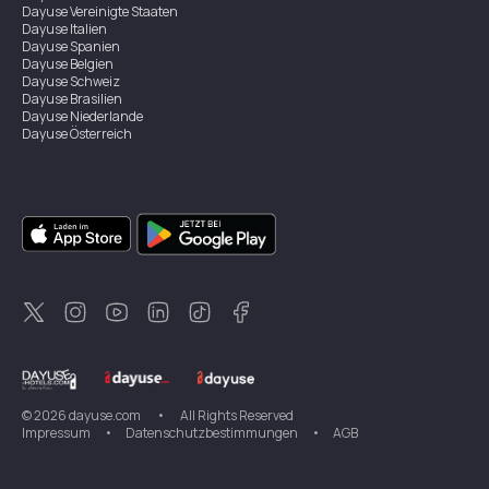
Dayuse
Vereinigte Staaten
Dayuse
Italien
Dayuse
Spanien
Dayuse
Belgien
Dayuse
Schweiz
Dayuse
Brasilien
Dayuse
Niederlande
Dayuse
Österreich
Dayuse
Australien
Dayuse
Irland
Dayuse
Hongkong
Dayuse
Kanada
Dayuse
Singapur
Dayuse
Zweden
Dayuse
Thailand
Dayuse
Portugal
Dayuse
Korea
Dayuse
Neuseeland
Dayuse
Türkei
©
2026
dayuse.com
•
All Rights Reserved
Impressum
•
Datenschutzbestimmungen
•
AGB