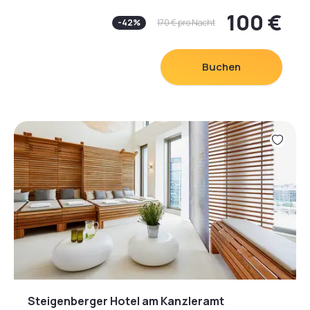
Berliner Wellnesshotel centrovital.
100 €
-
42
%
170 €
pro Nacht
Hinter der historischen Backsteinfassade der
ehemaligen Schultheiss-Brauerei verbindet sich
moderne Leichtigkeit mit Tradition. Warme, natürliche
Buchen
Farben in Kombination mit hochwertigen Hölzern
sorgen für Wohlfühlatmosphäre.
Das Berliner Vier-Sterne-Hotel verfügt über 158 stilvoll
eingerichtete Zimmer, 11 multifunktionale
Veranstaltungsräume und ein vielfältiges
gastronomisches Angebot.
Das centrovital Day SPA und eine SPA- &
Saunalandschaft mit 25m-Pool laden zum Entspannen
ein. Der SPA & Sportclub verfügt über multimediale
Technogym-Geräte der neuesten Generation, ein
umfangreiches Kursangebot, Galileo-
Vibrationstraining und eine Kinesis-Strecke.
Steigenberger Hotel am Kanzleramt
Aufgrund von Wartungsarbeiten sind folgende