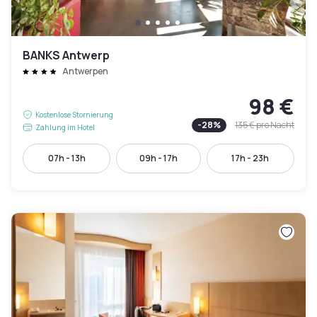
BANKS Antwerp
Antwerpen
98 €
Kostenlose Stornierung
-
28
%
135 €
pro Nacht
Zahlung im Hotel
07h - 13h
09h - 17h
17h - 23h