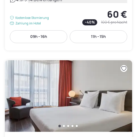
60 €
Kostenlose Stornierung
-
40
%
100 €
pro Nacht
Zahlung im Hotel
09h - 16h
11h - 15h