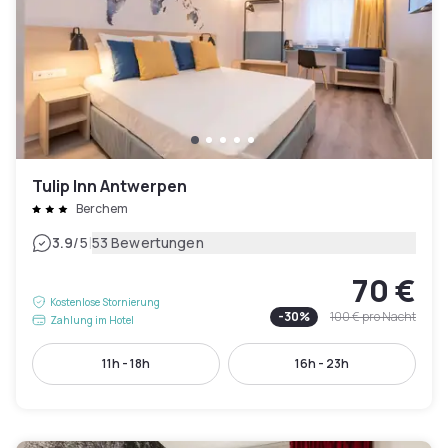
Tulip Inn Antwerpen
Berchem
|
3.9
/5
53 Bewertungen
70 €
Kostenlose Stornierung
-
30
%
100 €
pro Nacht
Zahlung im Hotel
11h - 18h
16h - 23h