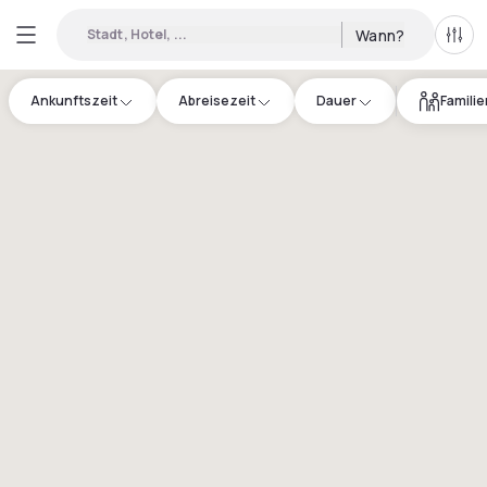
Stadt, Hotel, ...
Wann?
Alle 
Ankunftszeit
Abreisezeit
Dauer
Famili