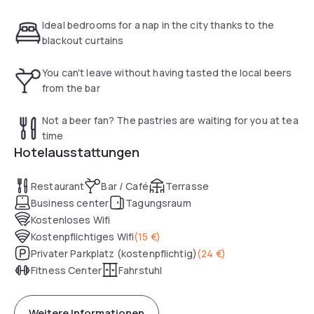
parking-in-the-centre
Please provide this information to our guests.
Ideal bedrooms for a nap in the city thanks to the
Thank you – Kind regards.
blackout curtains
You can't leave without having tasted the local beers
from the bar
Not a beer fan? The pastries are waiting for you at tea
time
Hotelausstattungen
Restaurant
Bar / Café
Terrasse
Business center
Tagungsraum
Kostenloses Wifi
Kostenpflichtiges Wifi
(
15 €
)
Privater Parkplatz (kostenpflichtig)
(
24 €
)
Fitness Center
Fahrstuhl
Weitere Informationen