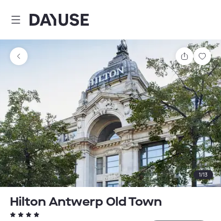
Dayuse
Teilen
Spei
1
/
13
Hilton Antwerp Old Town