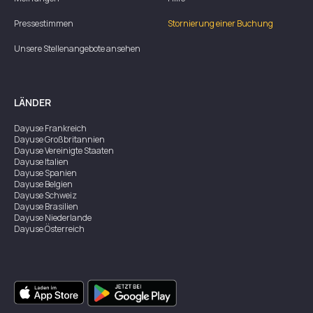
Pressestimmen
Stornierung einer Buchung
Unsere Stellenangebote ansehen
LÄNDER
Dayuse
Frankreich
Dayuse
Großbritannien
Dayuse
Vereinigte Staaten
Dayuse
Italien
Dayuse
Spanien
Dayuse
Belgien
Dayuse
Schweiz
Dayuse
Brasilien
Dayuse
Niederlande
Dayuse
Österreich
Dayuse
Australien
Dayuse
Irland
Dayuse
Hongkong
Dayuse
Kanada
Dayuse
Singapur
Dayuse
Zweden
Dayuse
Thailand