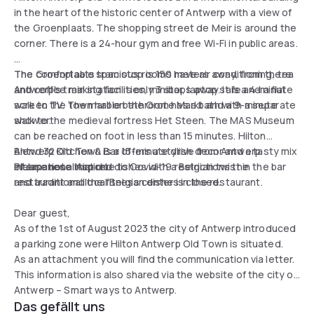
in the heart of the historic center of Antwerp with a view of
the Groenplaats. The shopping street de Meir is around the
corner. There is a 24-hour gym and free Wi-Fi in public areas.
The comfortable spacious rooms have air conditioning, tea
The Groenplaats tram stop is 150 meters away, from there
and coffee making facilities, minibar, laptop safe and a flat
Antwerp's train station is only 3 stops away. It is a 4-minute
screen TV. The marble bathroom has a bath with a separate
walk to the town hall on the Grote Markt and a 9-minute
shower.
walk to the medieval fortress Het Steen. The MAS Museum
can be reached on foot in less than 15 minutes. Hilton
Blend 32 Kitchen & Bar offers a stylish decor and a tasty mix
Antwerp Old Town is a 15-minute drive from Antwerp
of Japanese inspired dishes with a Belgian twist in the bar
International Airport.
Please note that due to Covid-19 restrictions the
and traditional local Belgian dishes in the restaurant.
restaurant and the fitness center is closed.
Dear guest,
As of the 1st of August 2023 the city of Antwerp introduced
a parking zone were Hilton Antwerp Old Town is situated.
As an attachment you will find the communication via letter.
This information is also shared via the website of the city of
Antwerp – Smart ways to Antwerp.
Das gefällt uns
https://www.slimnaarantwerpen.be/en/onstreet/street-