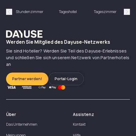
Stundenzimmer
Tageshotel
Tageszimmer
Gün
Précédent
Suiv
Dayuse
Werden Sie Mitglied des Dayuse-Netzwerks
Sie sind Hotelier? Werden Sie Teil des Dayuse-Erlebnisses
und schließen Sie sich unserem Netzwerk von Partnerhotels
an
Partner werden!
Portal-Login
Über
Assistenz
Das Unternehmen
Kontakt
Meinungen
Hilfe