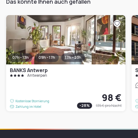
Das könnte Ihnen auch gefallen
07h - 13h
09h - 17h
17h - 23h
BANKS Antwerp
Antwerpen
98 €
Kostenlose Stornierung
-
28
%
135 €
pro Nacht
Zahlung im Hotel