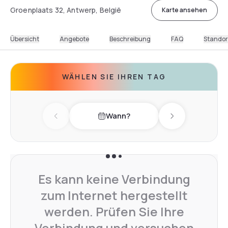
Groenplaats 32, Antwerp, België
Karte ansehen
Übersicht
Angebote
Beschreibung
FAQ
Standor
WÄHLEN SIE IHREN TAG
Wann?
Previous day
Next day
Es kann keine Verbindung
zum Internet hergestellt
werden. Prüfen Sie Ihre
Verbindung und versuchen