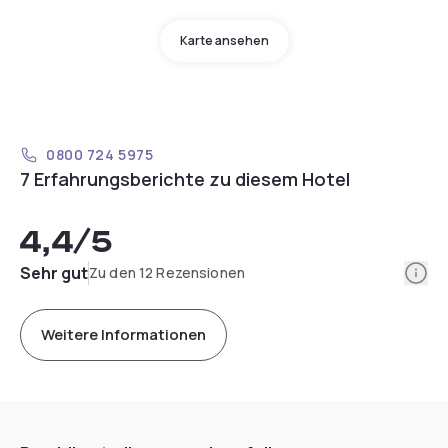
Karte ansehen
0800 724 5975
7 Erfahrungsberichte zu diesem Hotel
4,4
/5
Info
Sehr gut
Zu den 12 Rezensionen
Weitere Informationen