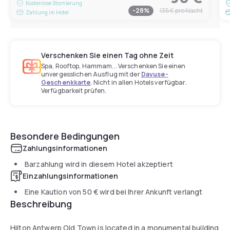
Kostenlose Stornierung
-
28
%
135 €
pro Nacht
Zahlung im Hotel
Verschenken Sie einen Tag ohne Zeit
Spa, Rooftop, Hammam... Verschenken Sie einen
unvergesslichen Ausflug mit der
Dayuse-
Geschenkkarte
. Nicht in allen Hotels verfügbar.
Verfügbarkeit prüfen.
Besondere Bedingungen
Zahlungsinformationen
Barzahlung wird in diesem Hotel akzeptiert
Einzahlungsinformationen
Eine Kaution von
50 €
wird bei Ihrer Ankunft verlangt
Beschreibung
Hilton Antwerp Old Town is located in a monumental building