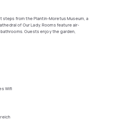
ust steps from the Plantin-Moretus Museum, a
thedral of Our Lady. Rooms feature air-
te bathrooms. Guests enjoy the garden,
s Wifi
reich