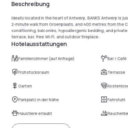
Beschreibung
Ideally located in the heart of Antwerp, BANKS Antwerp is j
2-minute walk from Groenplaats, and 400 metres from the Ca
conditioning, balconies, hypoallergenic bedding, and priva
terrace, bar, free Wi-Fi, and outdoor fireplace.
Hotelausstattungen
Familienzimmer (auf Anfrage)
Bar / Café
Frühstücksraum
Terrasse
Garten
Kostenlose
Parkplatz in der Nähe
Fahrstuhl
Haustiere erlaubt
Raucherbe