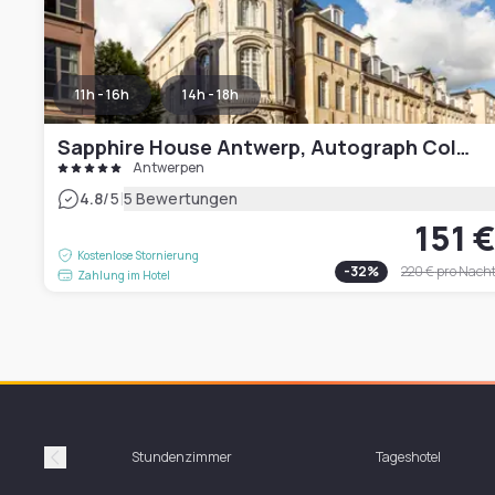
11h - 16h
14h - 18h
Sapphire House Antwerp, Autograph Collection
Antwerpen
|
4.8
/5
5 Bewertungen
151 
Kostenlose Stornierung
-
32
%
220 €
pro Nach
Zahlung im Hotel
Stundenzimmer
Tageshotel
Précédent