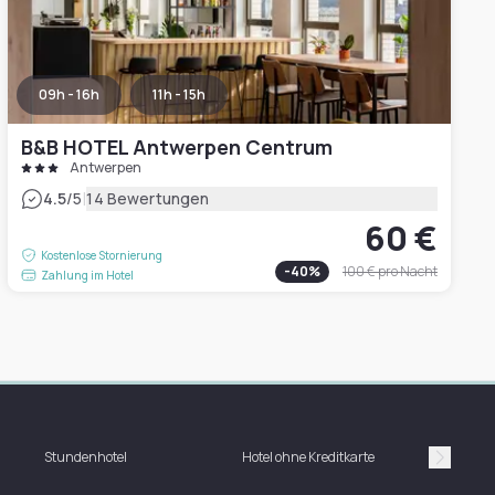
09h - 16h
11h - 15h
B&B HOTEL Antwerpen Centrum
Antwerpen
|
4.5
/5
14 Bewertungen
60 €
Kostenlose Stornierung
-
40
%
100 €
pro Nacht
Zahlung im Hotel
Stundenhotel
Hotel ohne Kreditkarte
H
Suivan