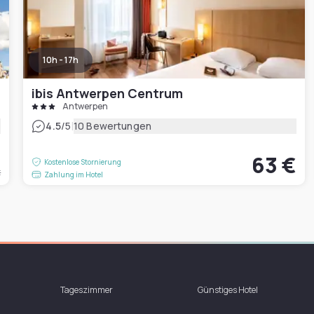
10h - 17h
ibis Antwerpen Centrum
Antwerpen
|
4.5
/5
10 Bewertungen
€
63 €
Kostenlose Stornierung
t
Zahlung im Hotel
Tageszimmer
Günstiges Hotel