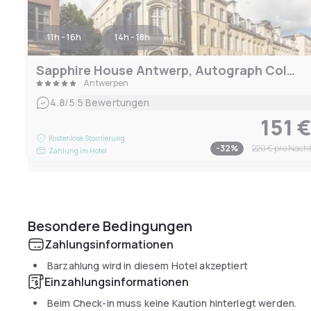
11h - 16h
14h - 18h
Sapphire House Antwerp, Autograph Collection
Antwerpen
|
4.8
/5
5 Bewertungen
151 
Kostenlose Stornierung
-
32
%
220 €
pro Nach
Zahlung im Hotel
Besondere Bedingungen
Zahlungsinformationen
Barzahlung wird in diesem Hotel akzeptiert
Einzahlungsinformationen
Beim Check-in muss keine Kaution hinterlegt werden.