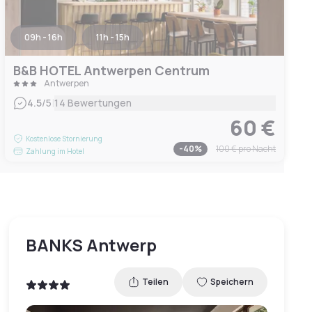
09h - 16h
11h - 15h
B&B HOTEL Antwerpen Centrum
Antwerpen
|
4.5
/5
14 Bewertungen
60 €
Kostenlose Stornierung
-
40
%
100 €
pro Nacht
Zahlung im Hotel
BANKS Antwerp
Teilen
Speichern