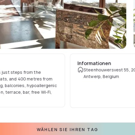
Informationen
Steenhouwersvest 55, 2
s just steps from the
Antwerp, Belgium
aats, and 400 metres from
g, balconies, hypoallergenic
 terrace, bar, free Wi-Fi,
WÄHLEN SIE IHREN TAG