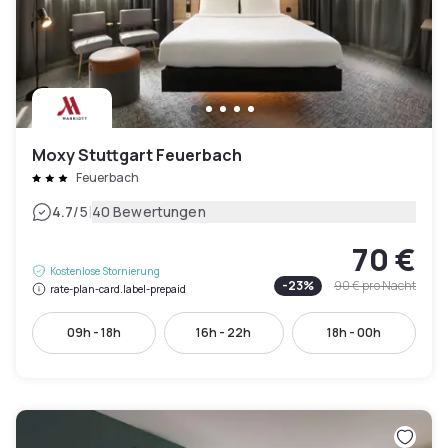
Moxy Stuttgart Feuerbach
Feuerbach
|
4.7
/5
40 Bewertungen
70 €
Kostenlose Stornierung
-
23
%
90 €
pro Nacht
rate-plan-card.label-prepaid
09h - 18h
16h - 22h
18h - 00h