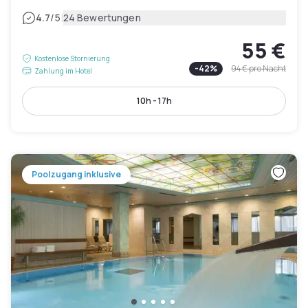
|
4.7
/5
24 Bewertungen
55 €
Kostenlose Stornierung
-
42
%
94 €
pro Nacht
Zahlung im Hotel
10h - 17h
Poolzugang inklusive