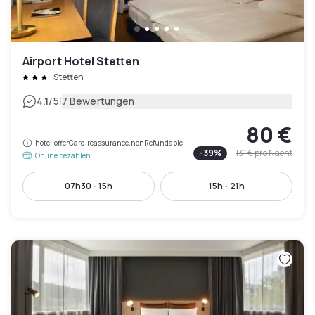
Airport Hotel Stetten
Stetten
|
4.1
/5
7 Bewertungen
80 €
hotel.offerCard.reassurance.nonRefundable
-
39
%
131 €
pro Nacht
Online bezahlen
07h30 - 15h
15h - 21h