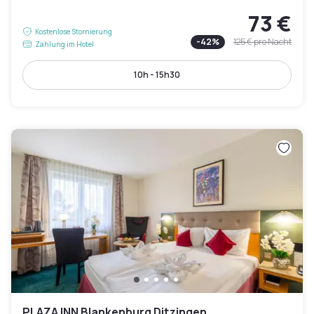
73 €
Kostenlose Stornierung
-
42
%
125 €
pro Nacht
Zahlung im Hotel
10h - 15h30
PLAZA INN Blankenburg Ditzingen