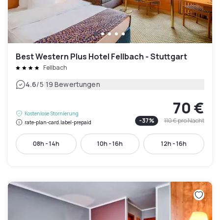
Best Western Plus Hotel Fellbach - Stuttgart
Fellbach
|
4.6
/5
19 Bewertungen
70 €
Kostenlose Stornierung
-
37
%
110 €
pro Nacht
rate-plan-card.label-prepaid
08h - 14h
10h - 16h
12h - 16h