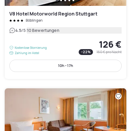
V8 Hotel Motorworld Region Stuttgart
Böblingen
|
4.5
/5
10 Bewertungen
126 €
Kostenlose Stornierung
-
22
%
160 €
pro Nacht
Zahlung im Hotel
10h - 17h