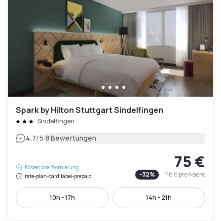
Spark by Hilton Stuttgart Sindelfingen
Sindelfingen
|
4.7
/5
8 Bewertungen
75 €
Kostenlose Stornierung
-
32
%
110 €
pro Nacht
rate-plan-card.label-prepaid
10h - 17h
14h - 21h