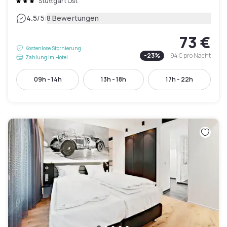
Stuttgart Ost
|
4.5
/5
8 Bewertungen
73 €
Kostenlose Stornierung
-
23
%
94 €
pro Nacht
Zahlung im Hotel
09h - 14h
13h - 18h
17h - 22h