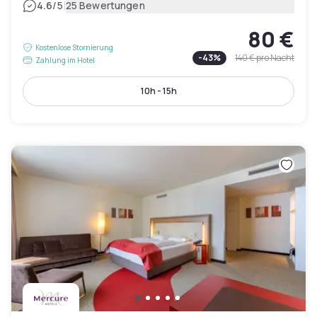
|
4.6
/5
25 Bewertungen
80 €
Kostenlose Stornierung
-
43
%
140 €
pro Nacht
Zahlung im Hotel
10h - 15h