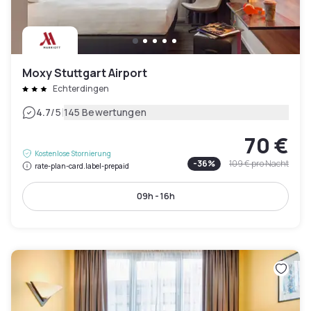
Moxy Stuttgart Airport
Echterdingen
|
4.7
/5
145 Bewertungen
70 €
Kostenlose Stornierung
-
36
%
109 €
pro Nacht
rate-plan-card.label-prepaid
09h - 16h