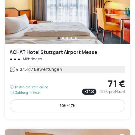
ACHAT Hotel Stuttgart Airport Messe
Möhringen
|
4.2
/5
47 Bewertungen
71 €
Kostenlose Stornierung
-
34
%
107 €
pro Nacht
Zahlung im Hotel
10h - 17h