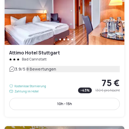
Attimo Hotel Stuttgart
Bad Cannstatt
|
3.9
/5
8 Bewertungen
75 €
Kostenlose Stornierung
-
43
%
130 €
pro Nacht
Zahlung im Hotel
10h - 15h