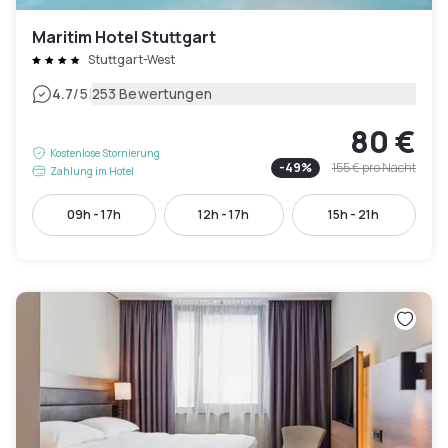
Maritim Hotel Stuttgart
Stuttgart-West
|
4.7
/5
253 Bewertungen
80 €
Kostenlose Stornierung
-
49
%
155 €
pro Nacht
Zahlung im Hotel
09h - 17h
12h - 17h
15h - 21h