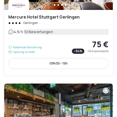
Mercure Hotel Stuttgart Gerlingen
Gerlingen
|
4.5
/5
10 Bewertungen
75 €
Kostenlose Stornierung
-
34
%
113 €
pro Nacht
Zahlung im Hotel
09h30 - 15h