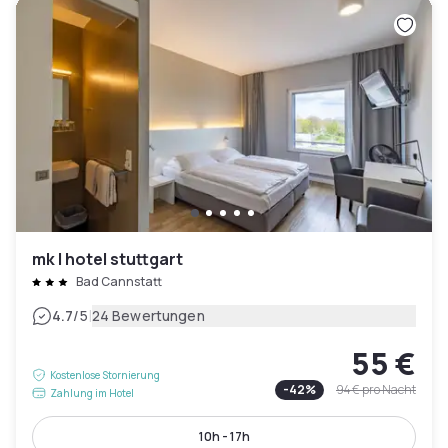
mk | hotel stuttgart
Bad Cannstatt
|
4.7
/5
24 Bewertungen
55 €
Kostenlose Stornierung
-
42
%
94 €
pro Nacht
Zahlung im Hotel
10h - 17h