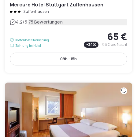
Mercure Hotel Stuttgart Zuffenhausen
Zuffenhausen
|
4.2
/5
75 Bewertungen
65 €
Kostenlose Stornierung
-
34
%
98 €
pro Nacht
Zahlung im Hotel
09h - 15h