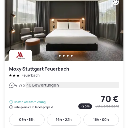
Moxy Stuttgart Feuerbach
Feuerbach
|
4.7
/5
40 Bewertungen
70 €
Kostenlose Stornierung
-
23
%
90 €
pro Nacht
rate-plan-card.label-prepaid
09h - 18h
16h - 22h
18h - 00h