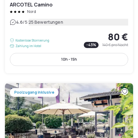
ARCOTEL Camino
Nord
|
4.6
/5
25 Bewertungen
80 €
Kostenlose Stornierung
-
43
%
140 €
pro Nacht
Zahlung im Hotel
10h - 15h
Poolzugang inklusive