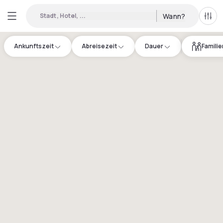
Stadt, Hotel, ...
Wann?
Alle 
Ankunftszeit
Abreisezeit
Dauer
Famili