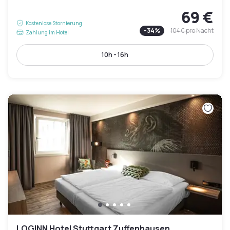
69 €
Kostenlose Stornierung
-
34
%
104 €
pro Nacht
Zahlung im Hotel
10h - 16h
LOGINN Hotel Stuttgart Zuffenhausen