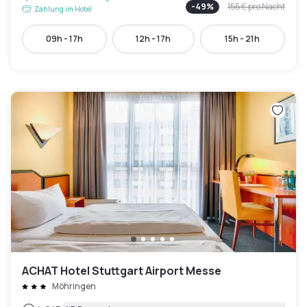
-
49
%
155 €
pro Nacht
Zahlung im Hotel
09h - 17h
12h - 17h
15h - 21h
ACHAT Hotel Stuttgart Airport Messe
Möhringen