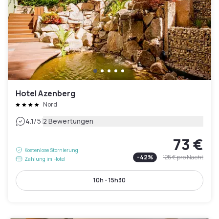
Hotel Azenberg
Nord
|
4.1
/5
2 Bewertungen
73 €
Kostenlose Stornierung
-
42
%
125 €
pro Nacht
Zahlung im Hotel
10h - 15h30