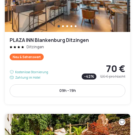
PLAZA INN Blankenburg Ditzingen
Ditzingen
Neu & Sehenswert
70 €
Kostenlose Stornierung
-
42
%
120 €
pro Nacht
Zahlung im Hotel
09h - 19h