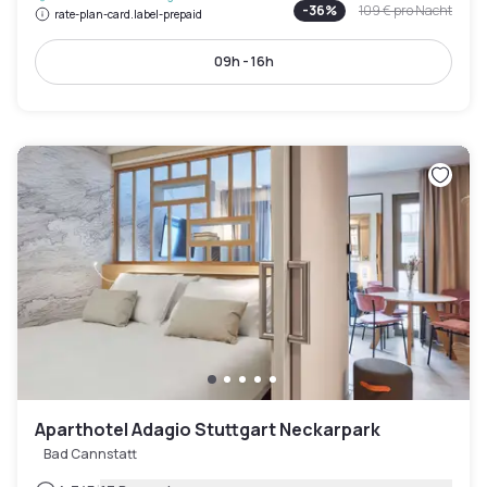
-
36
%
109 €
pro Nacht
rate-plan-card.label-prepaid
09h - 16h
Aparthotel Adagio Stuttgart Neckarpark
Bad Cannstatt