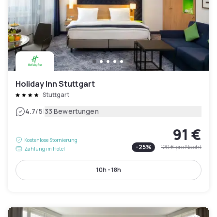
Holiday Inn Stuttgart
Stuttgart
|
4.7
/5
33 Bewertungen
91 €
Kostenlose Stornierung
-
25
%
120 €
pro Nacht
Zahlung im Hotel
10h - 18h