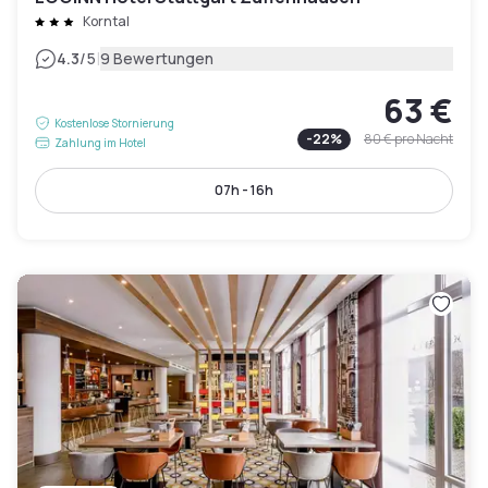
Korntal
|
4.3
/5
9 Bewertungen
63 €
Kostenlose Stornierung
-
22
%
80 €
pro Nacht
Zahlung im Hotel
07h - 16h