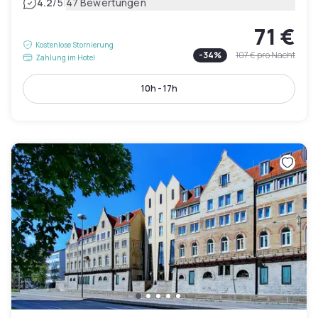
|
4.2
/5
47 Bewertungen
71 €
Kostenlose Stornierung
-
34
%
107 €
pro Nacht
Zahlung im Hotel
10h - 17h