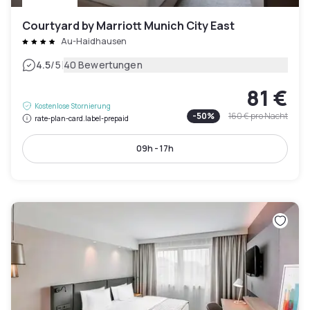
Courtyard by Marriott Munich City East
Au-Haidhausen
|
4.5
/5
40 Bewertungen
81 €
Kostenlose Stornierung
-
50
%
160 €
pro Nacht
rate-plan-card.label-prepaid
09h - 17h