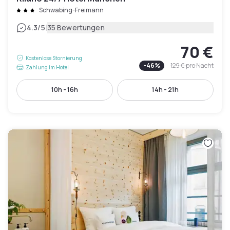
Schwabing-Freimann
|
4.3
/5
35 Bewertungen
70 €
Kostenlose Stornierung
-
46
%
129 €
pro Nacht
Zahlung im Hotel
10h - 16h
14h - 21h