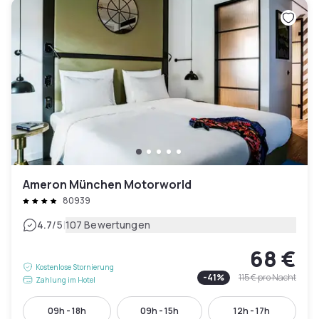
Ameron München Motorworld
80939
|
4.7
/5
107 Bewertungen
68 €
Kostenlose Stornierung
-
41
%
115 €
pro Nacht
Zahlung im Hotel
09h - 18h
09h - 15h
12h - 17h