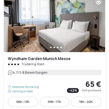
Wyndham Garden Munich Messe
Trudering-Riem
|
4.7
/5
8 Bewertungen
65 €
Kostenlose Stornierung
-
42
%
112 €
pro Nacht
Zahlung im Hotel
06h - 13h
09h - 17h
16h - 22h