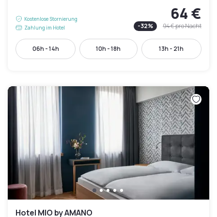
64 €
Kostenlose Stornierung
-
32
%
94 €
pro Nacht
Zahlung im Hotel
06h - 14h
10h - 18h
13h - 21h
Hotel MIO by AMANO