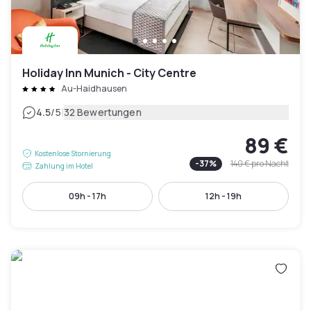
Holiday Inn Munich - City Centre
Au-Haidhausen
|
4.5
/5
32 Bewertungen
89 €
Kostenlose Stornierung
-
37
%
140 €
pro Nacht
Zahlung im Hotel
09h - 17h
12h - 19h