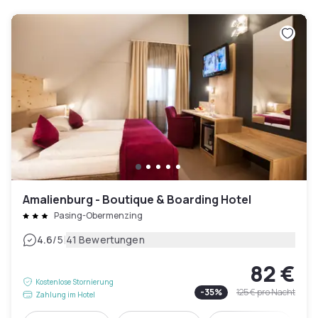
Amalienburg - Boutique & Boarding Hotel
Pasing-Obermenzing
|
4.6
/5
41 Bewertungen
82 €
Kostenlose Stornierung
-
35
%
125 €
pro Nacht
Zahlung im Hotel