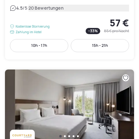
|
4.5
/5
20 Bewertungen
57 €
Kostenlose Stornierung
-
33
%
85 €
pro Nacht
Zahlung im Hotel
10h - 17h
15h - 21h