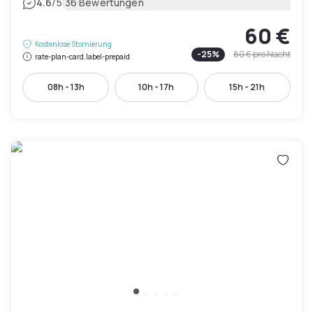
|
4.6
/5
36 Bewertungen
60 €
Kostenlose Stornierung
-
25
%
80 €
pro Nacht
rate-plan-card.label-prepaid
08h - 13h
10h - 17h
15h - 21h