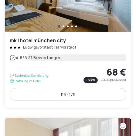
mk | hotel münchen city
Ludwigsvorstadt-Isarvorstadt
|
4.6
/5
31 Bewertungen
68 €
Kostenlose Stornierung
-
33
%
101 €
pro Nacht
Zahlung im Hotel
11h - 17h