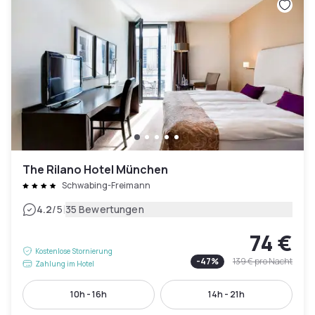
The Rilano Hotel München
Schwabing-Freimann
|
4.2
/5
35 Bewertungen
74 €
Kostenlose Stornierung
-
47
%
139 €
pro Nacht
Zahlung im Hotel
10h - 16h
14h - 21h