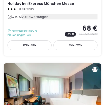
Holiday Inn Express München Messe
Feldkirchen
|
4.6
/5
20 Bewertungen
68 €
Kostenlose Stornierung
-
27
%
92 €
pro Nacht
Zahlung im Hotel
09h - 18h
15h - 22h