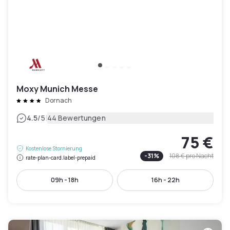
Moxy Munich Messe
Dornach
|
4.5
/5
44 Bewertungen
75 €
Kostenlose Stornierung
-
31
%
108 €
pro Nacht
rate-plan-card.label-prepaid
09h - 18h
16h - 22h