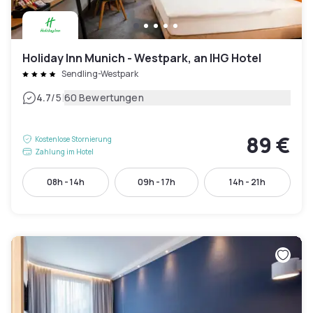
Holiday Inn Munich - Westpark, an IHG Hotel
Sendling-Westpark
|
4.7
/5
60 Bewertungen
89 €
Kostenlose Stornierung
Zahlung im Hotel
08h - 14h
09h - 17h
14h - 21h