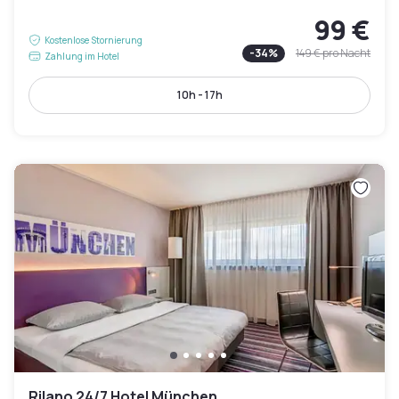
99 €
Kostenlose Stornierung
-
34
%
149 €
pro Nacht
Zahlung im Hotel
10h - 17h
Rilano 24/7 Hotel München