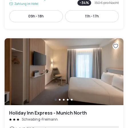
-
34
%
150 €
pro Nacht
Zahlung im Hotel
09h - 18h
11h - 17h
Holiday Inn Express - Munich North
Schwabing-Freimann