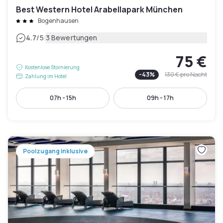
Best Western Hotel Arabellapark München
Bogenhausen
|
4.7
/5
3 Bewertungen
75 €
Kostenlose Stornierung
-
43
%
130 €
pro Nacht
Zahlung im Hotel
07h - 15h
09h - 17h
Poolzugang inklusive