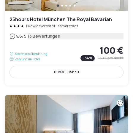
25hours Hotel München The Royal Bavarian
Ludwigsvorstadt-Isarvorstadt
|
4.6
/5
13 Bewertungen
100 €
Kostenlose Stornierung
-
34
%
150 €
pro Nacht
Zahlung im Hotel
09h30 - 15h30