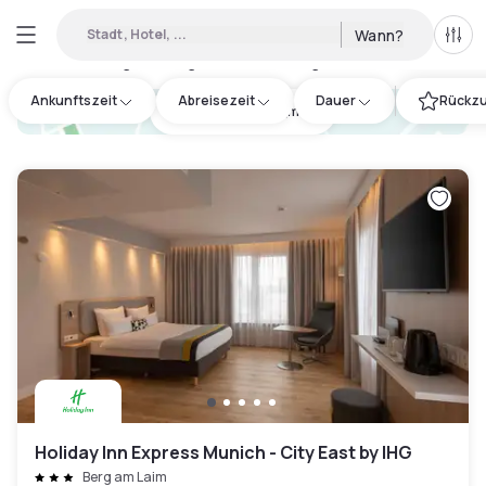
Stadt, Hotel, ...
Wann?
Alle 
Verfügbare Tageshotels in Berg am Laim
:
41
Ankunftszeit
Abreisezeit
Dauer
Rückzu
hotel.cta.view_map
Holiday Inn Express Munich - City East by IHG
Berg am Laim