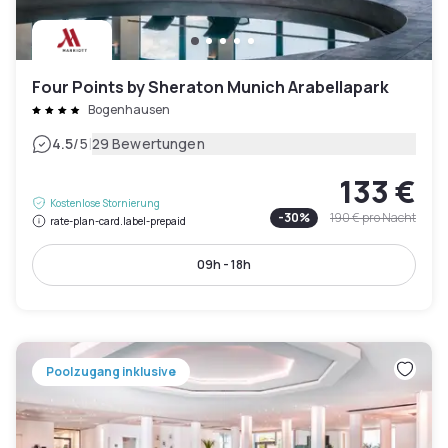
Four Points by Sheraton Munich Arabellapark
Bogenhausen
|
4.5
/5
29 Bewertungen
133 €
Kostenlose Stornierung
-
30
%
190 €
pro Nacht
rate-plan-card.label-prepaid
09h - 18h
Poolzugang inklusive