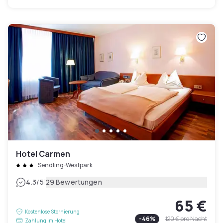
Hotel Carmen
Sendling-Westpark
|
4.3
/5
29 Bewertungen
65 €
Kostenlose Stornierung
-
46
%
120 €
pro Nacht
Zahlung im Hotel