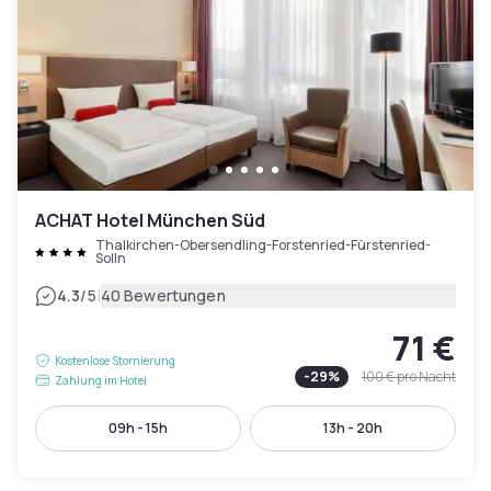
ACHAT Hotel München Süd
Thalkirchen-Obersendling-Forstenried-Fürstenried-
Solln
|
4.3
/5
40 Bewertungen
71 €
Kostenlose Stornierung
-
29
%
100 €
pro Nacht
Zahlung im Hotel
09h - 15h
13h - 20h