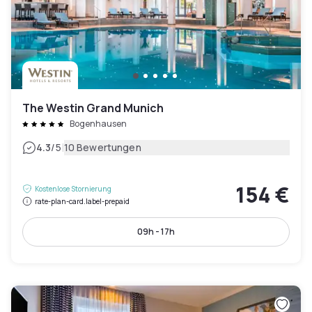
The Westin Grand Munich
Bogenhausen
|
4.3
/5
10 Bewertungen
154 €
Kostenlose Stornierung
rate-plan-card.label-prepaid
09h - 17h