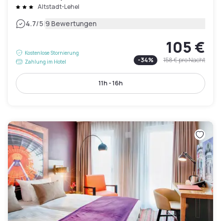
Altstadt-Lehel
|
4.7
/5
9 Bewertungen
105 €
Kostenlose Stornierung
-
34
%
158 €
pro Nacht
Zahlung im Hotel
11h - 16h