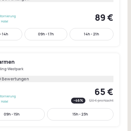
89 €
Stornierung
 Hotel
- 14h
09h - 17h
14h - 21h
armen
ling-Westpark
9 Bewertungen
65 €
Stornierung
-
46
%
120 €
pro Nacht
 Hotel
09h - 15h
15h - 23h