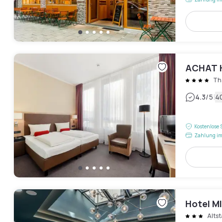
ACHAT H
Th
|
4.3
/5
4
Kostenlose 
Zahlung im
Hotel M
Alts