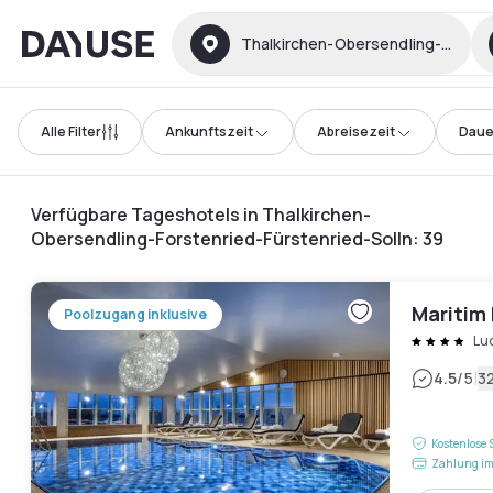
Dayuse
Thalkirchen-Obersendling-Forsten
Alle Filter
Ankunftszeit
Abreisezeit
Daue
Verfügbare Tageshotels in Thalkirchen-
Obersendling-Forstenried-Fürstenried-Solln
:
39
Maritim
Poolzugang inklusive
Lu
|
4.5
/5
3
Kostenlose 
Zahlung im