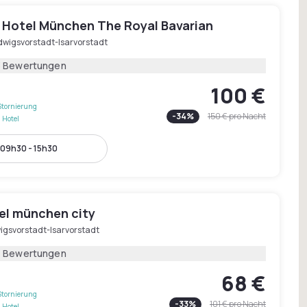
 Hotel München The Royal Bavarian
dwigsvorstadt-Isarvorstadt
3 Bewertungen
100 €
Stornierung
-
34
%
150 €
pro Nacht
 Hotel
09h30 - 15h30
tel münchen city
igsvorstadt-Isarvorstadt
1 Bewertungen
68 €
Stornierung
-
33
%
101 €
pro Nacht
 Hotel