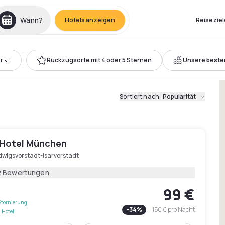
ried-Fürstenried-Solln
Wann?
Hotels anzeigen
Reiseziel
r
Rückzugsorte mit 4 oder 5 Sternen
Unsere beste
Sortiert nach
:
Popularität
 Hotel München
dwigsvorstadt-Isarvorstadt
2 Bewertungen
99 €
Stornierung
-
34
%
150 €
pro Nacht
 Hotel