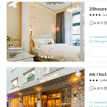
25hours
Lu
|
4.6
/5
1
Kostenlose 
Zahlung im
mk | ho
Ludw
|
4.6
/5
3
Kostenlose 
Zahlung im