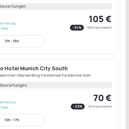
 Bewertungen
105 €
Stornierung
-
34
%
158 €
pro Nacht
 Hotel
11h - 16h
o Hotel Munich City South
alkirchen-Obersendling-Forstenried-Fürstenried-Solln
1 Bewertungen
70 €
Stornierung
-
23
%
90 €
pro Nacht
 Hotel
10h - 17h