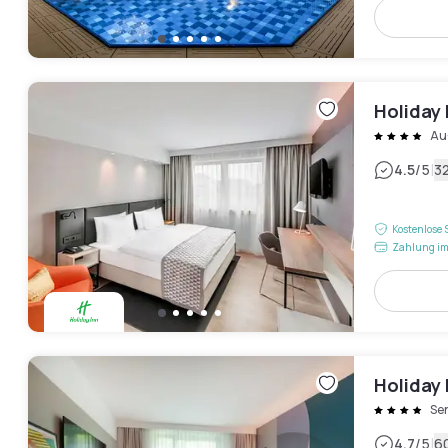
Holiday 
Au
|
4.5
/5
3
Kostenlose 
Zahlung im
Holiday 
Se
|
4.7
/5
6