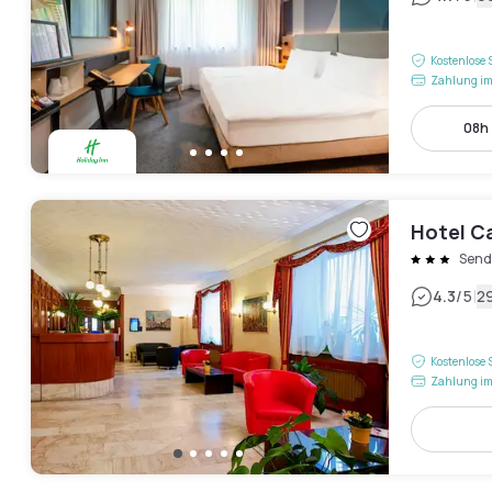
Kostenlose 
Zahlung im
08h 
Hotel C
Send
|
4.3
/5
2
Kostenlose 
Zahlung im