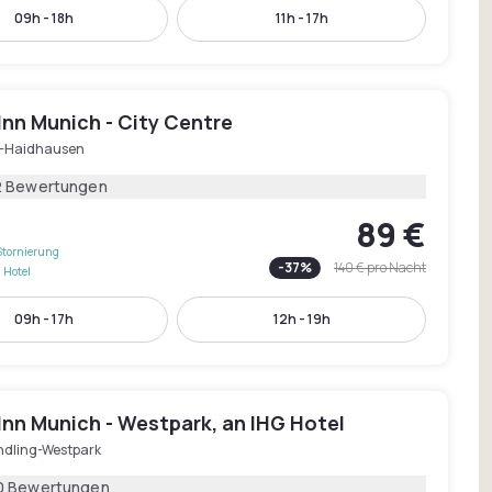
09h - 18h
11h - 17h
Inn Munich - City Centre
-Haidhausen
2 Bewertungen
89 €
Stornierung
-
37
%
140 €
pro Nacht
 Hotel
09h - 17h
12h - 19h
Inn Munich - Westpark, an IHG Hotel
ndling-Westpark
0 Bewertungen