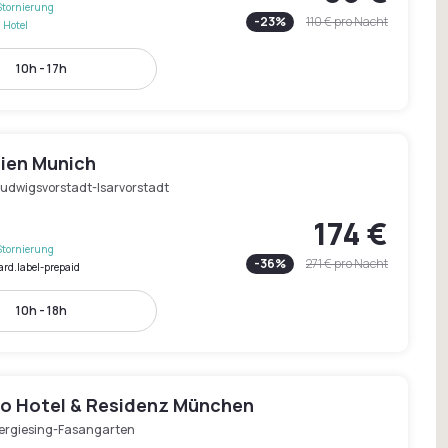
Stornierung
-
23
%
110 €
pro Nacht
 Hotel
10h - 17h
dien Munich
Ludwigsvorstadt-Isarvorstadt
174 €
Stornierung
-
36
%
271 €
pro Nacht
ard.label-prepaid
10h - 18h
o Hotel & Residenz München
ergiesing-Fasangarten