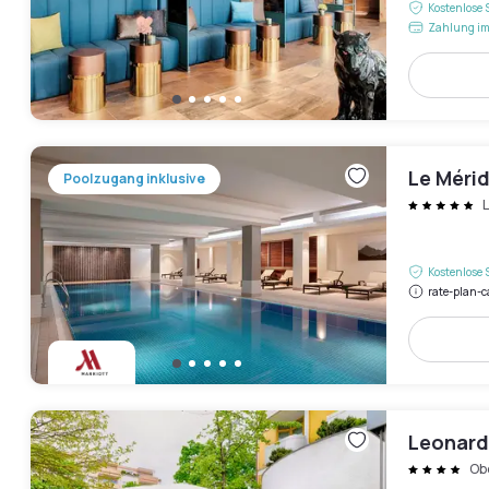
Kostenlose 
Zahlung im
Le Méri
Poolzugang inklusive
Kostenlose 
rate-plan-c
Leonard
Ob