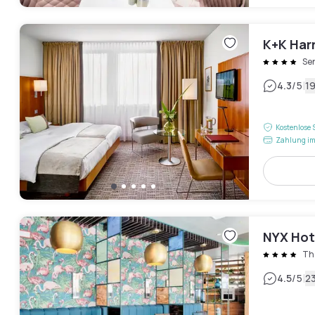
K+K Har
Se
|
4.3
/5
1
Kostenlose 
Zahlung im
NYX Hot
Th
|
4.5
/5
2