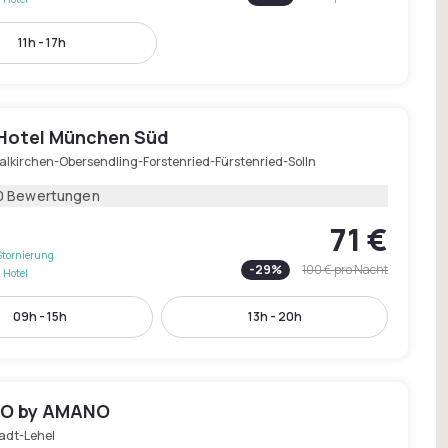
11h - 17h
otel München Süd
alkirchen-Obersendling-Forstenried-Fürstenried-Solln
0 Bewertungen
71 €
Stornierung
-
29
%
100 €
pro Nacht
 Hotel
09h - 15h
13h - 20h
IO by AMANO
tadt-Lehel