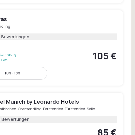
ras
ndling
9 Bewertungen
105 €
Stornierung
 Hotel
10h - 18h
el Munich by Leonardo Hotels
alkirchen-Obersendling-Forstenried-Fürstenried-Solln
3 Bewertungen
85 €