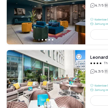
|
4.7
/5
9
Kostenlose 
Zahlung im
Leonard
Th
|
4.3
/5
1
Kostenlose 
Zahlung im