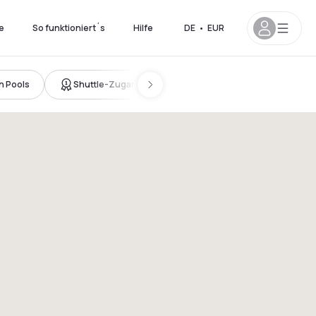
e
So funktioniert´s
Hilfe
DE
•
EUR
n Pools
Shuttle-Zugang