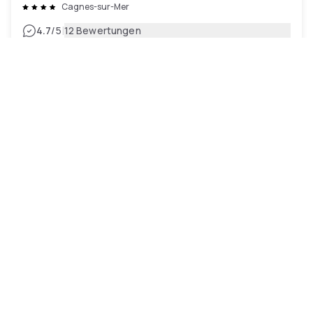
Cagnes-sur-Mer
|
4.7
/5
12 Bewertungen
154 €
Kostenlose Stornierung
Zahlung im Hotel
11h - 17h