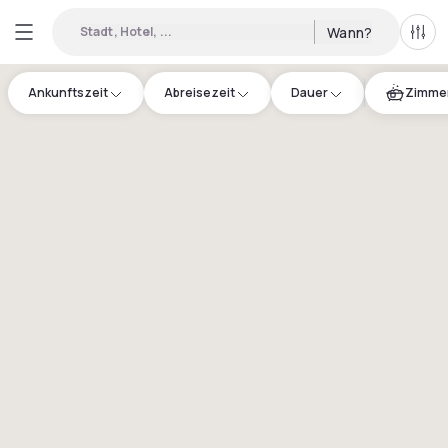
Stadt, Hotel, ...
Wann?
Alle 
Ankunftszeit
Abreisezeit
Dauer
Zimmer