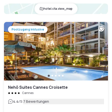
hotel.cta.view_map
Poolzugang inklusive
Nehô Suites Cannes Croisette
Cannes
|
4.4
/5
7 Bewertungen