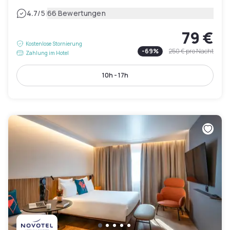
|
4.7
/5
66 Bewertungen
79 €
Kostenlose Stornierung
-
69
%
250 €
pro Nacht
Zahlung im Hotel
10h - 17h