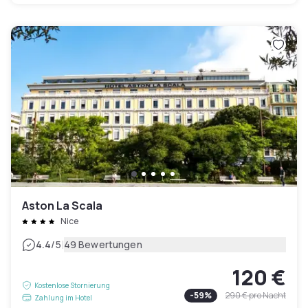
Aston La Scala
Nice
|
4.4
/5
49 Bewertungen
120 €
Kostenlose Stornierung
-
59
%
290 €
pro Nacht
Zahlung im Hotel