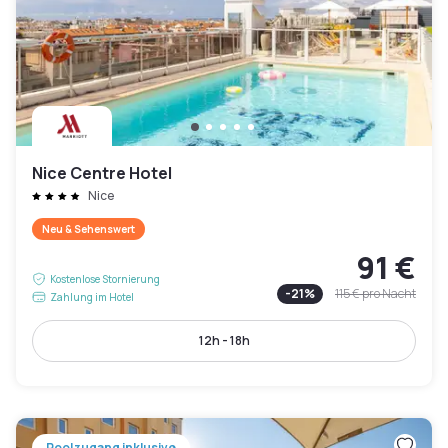
Nice Centre Hotel
Nice
Neu & Sehenswert
91 €
Kostenlose Stornierung
-
21
%
115 €
pro Nacht
Zahlung im Hotel
12h - 18h
Poolzugang inklusive