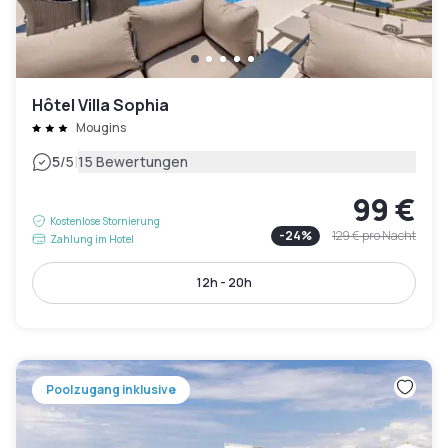
Hôtel Villa Sophia
Mougins
|
5
/5
15 Bewertungen
99 €
Kostenlose Stornierung
-
24
%
129 €
pro Nacht
Zahlung im Hotel
12h - 20h
Poolzugang inklusive