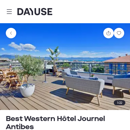
Dayuse
Teilen
Spei
1
/
22
Best Western Hôtel Journel
Antibes