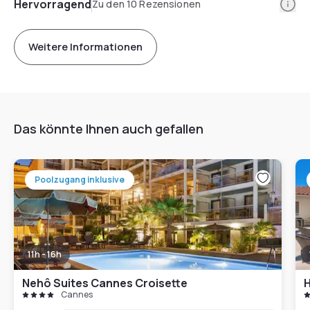
Info
Hervorragend
Zu den 10 Rezensionen
Weitere Informationen
Das könnte Ihnen auch gefallen
Poolzugang inklusive
11h - 16h
Nehô Suites Cannes Croisette
H
Cannes