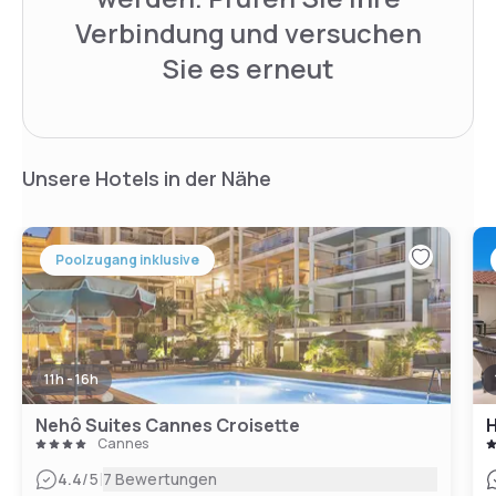
Verbindung und versuchen
Sie es erneut
Unsere Hotels in der Nähe
Poolzugang inklusive
11h - 16h
Nehô Suites Cannes Croisette
H
Cannes
|
4.4
/5
7 Bewertungen