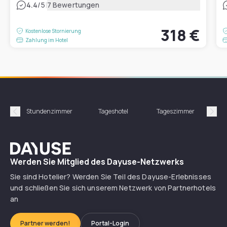
|
4.4
/5
7 Bewertungen
318 €
Kostenlose Stornierung
Zahlung im Hotel
Stundenzimmer
Tageshotel
Tageszimmer
Gün
Précédent
Suiv
Dayuse
Werden Sie Mitglied des Dayuse-Netzwerks
Sie sind Hotelier? Werden Sie Teil des Dayuse-Erlebnisses
und schließen Sie sich unserem Netzwerk von Partnerhotels
an
Partner werden!
Portal-Login