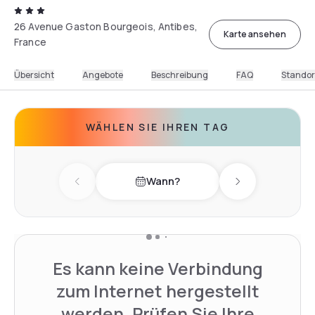
26 Avenue Gaston Bourgeois, Antibes,
Karte ansehen
France
Übersicht
Angebote
Beschreibung
FAQ
Standor
WÄHLEN SIE IHREN TAG
Wann?
Previous day
Next day
Es kann keine Verbindung
zum Internet hergestellt
werden. Prüfen Sie Ihre