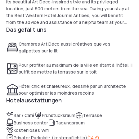
its beautiful Art Deco-inspired style and its privileged
location, just 600 meters from the sea. During your stay at
the Best Western Hotel Journel Antibes, you will benefit
from the advice and assistance of a helpful team at your
Das gefällt uns
disposal, as well as comfortable facilities and practical
services designed to make your life easier. Solo, as a
couple, or with your family, you will enjoy the many
Chambres Art Déco aussi créatives que vos
amenities and services that we have available.
galipettes sur le lit
Pour profiter au maximum de la ville en étant à l’hôtel, il
suffit de mettre la terrasse sur le toit
Hôtel chic et chaleureux, dessiné par un architecte
pour optimiser les moindres recoins
Hotelausstattungen
Bar / Café
Frühstücksraum
Terrasse
Business center
Tagungsraum
Kostenloses Wifi
Privater Parkplatz (kostenpflichtig)
(
14 €
)