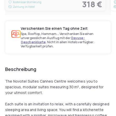
318 €
Kostenlose Stornierung
Zahlung im Hotel
Verschenken Sie einen Tag ohne Zeit
Spa, Rooftop, Hammam... Verschenken Sie einen
unvergesslichen Ausflug mit der
Dayuse-
Geschenkkarte
. Nicht in allen Hotels verfügbar.
Verfügbarkeit prüfen.
Beschreibung
The Novotel Suites Cannes Centre welcomes you to
spacious, modular suites measuring 30 m², designed for
your utmost comfort.
Each suite is an invitation to relax, with a carefully designed
sleeping area and living space. You will find a kitchenette
equipped with a minibar, microwave and Nespresso coffee