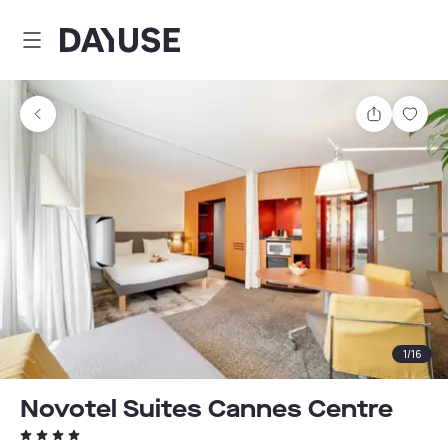
Dayuse
Teilen
Spei
1
/
16
Novotel Suites Cannes Centre