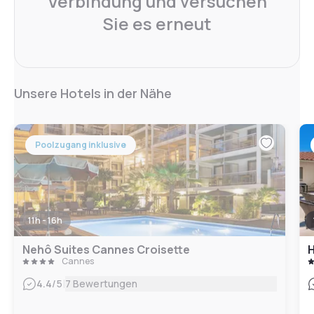
Verbindung und versuchen
Sie es erneut
Unsere Hotels in der Nähe
Poolzugang inklusive
11h - 16h
Nehô Suites Cannes Croisette
H
Cannes
|
4.4
/5
7 Bewertungen