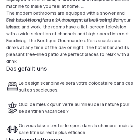
machine to make you feel at home.
The modern bathrooms are equipped with a shower and
bathtub, offering you a true moment of well-being. For your
The hotel also offers a 24-hour gym to help you stay in
leisure and work, the rooms have a flat-screen television
shape.
with a wide selection of channels and high-speed internet
access.
For dining, the Boutique Gourmande offers snacks and
drinks at any time of the day or night. The hotel bar and its
pleasant tree-lined patio are perfect places to relax with a
drink.
Das gefällt uns
Le design scandinave sera votre colocataire dans ces
suites spacieuses.
Quoi de mieux qu’un verre au milieu de la nature pour
se sentir en vacances ?
On vous laisse tester le sport dans la chambre, mais la
salle fitness reste plus efficace.
Hotelausstattungen