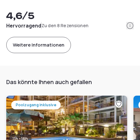
4,6
/5
Info
Hervorragend
Zu den 8 Rezensionen
Weitere Informationen
Das könnte Ihnen auch gefallen
Poolzugang inklusive
11h - 16h