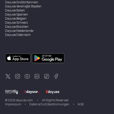
Dayuse
Großbritannien
Dayuse
Vereinigte Staaten
Dayuse
Italien
Dayuse
Spanien
Dayuse
Belgien
Dayuse
Schweiz
Dayuse
Brasilien
Dayuse
Niederlande
Dayuse
Österreich
Dayuse
Australien
Dayuse
Irland
Dayuse
Hongkong
Dayuse
Kanada
Dayuse
Singapur
Dayuse
Zweden
Dayuse
Thailand
Dayuse
Portugal
Dayuse
Korea
Dayuse
Neuseeland
Dayuse
Türkei
©
2026
dayuse.com
•
All Rights Reserved
Impressum
•
Datenschutzbestimmungen
•
AGB