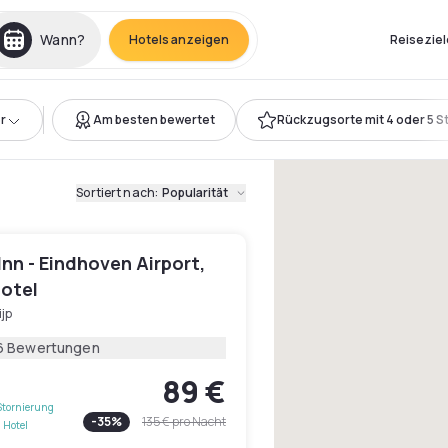
Wann?
Hotels anzeigen
Reiseziel
r
Am besten bewertet
Rückzugsorte mit 4 oder 5 S
Sortiert nach
:
Popularität
Inn - Eindhoven Airport,
Hotel
ijp
6 Bewertungen
89 €
Stornierung
-
35
%
135 €
pro Nacht
 Hotel