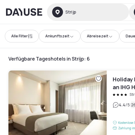
Dayuse
Strijp
Alle Filter
Ankunftszeit
Abreisezeit
Daue
Verfügbare Tageshotels in Strijp
:
6
Holiday 
an IHG 
Str
|
4.4
/5
2
Kostenlose 
Zahlung im