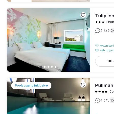
Tulip In
Eind
|
4.4
/5
2
Kostenlose 
Zahlung im
11h 
Pullman
Poolzugang inklusive
Ce
|
4.3
/5
1