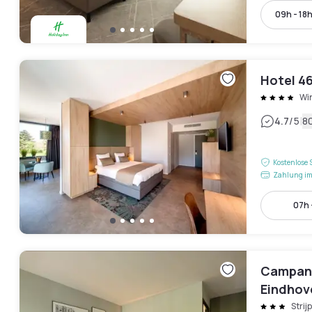
09h - 18
Hotel 4
Wi
|
4.7
/5
8
Kostenlose 
Zahlung im
07h 
Campani
Eindhov
Strijp