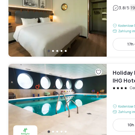
|
3.8
/5
1
Kostenlose 
Zahlung im
17h 
Holiday 
IHG Hot
Ce
Kostenlose 
Zahlung im
10h 