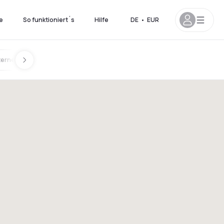
e
So funktioniert´s
Hilfe
DE
•
EUR
ternen