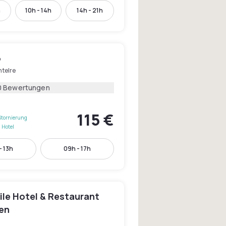
h
10h - 14h
14h - 21h
6
ntelre
0 Bewertungen
115 €
Stornierung
 Hotel
- 13h
09h - 17h
le Hotel & Restaurant
en