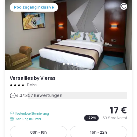
Poolzugang inklusive
Versailles by Vieras
Deira
|
4.3
/5
57 Bewertungen
17 €
Kostenlose Stornierung
-
72
%
59 €
pro Nacht
Zahlung im Hotel
09h - 18h
16h - 22h