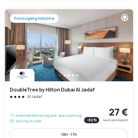
Poolzugang inklusive
DoubleTree by Hilton Dubai Al Jadaf
Al Jadaf
27 €
Kostenlose Stornierung (exkl. Vorauszahlung)
-
82
%
144 €
pro Nacht
Zahlung im Hotel
10h - 17h