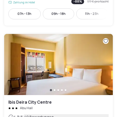
-
88
%
177 €
pro Nacht
Zahlung im Hotel
07h - 13h
09h - 18h
11h - 23h
Ibis Deira City Centre
Abu Hail
4.3
/5
40 Bewertungen