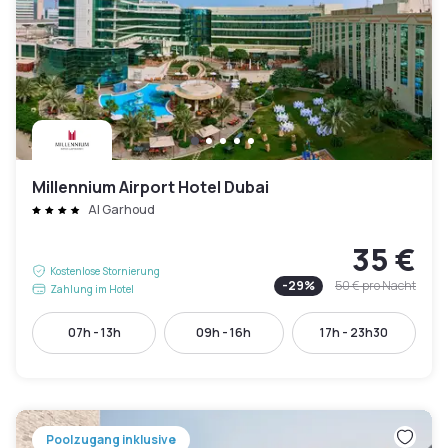
Millennium Airport Hotel Dubai
Al Garhoud
35 €
Kostenlose Stornierung
-
29
%
50 €
pro Nacht
Zahlung im Hotel
07h - 13h
09h - 16h
17h - 23h30
Poolzugang inklusive