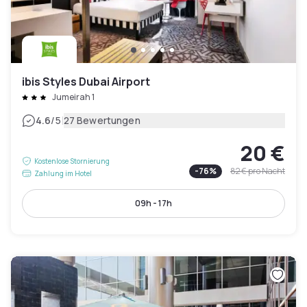
ibis Styles Dubai Airport
Jumeirah 1
|
4.6
/5
27 Bewertungen
20 €
Kostenlose Stornierung
-
76
%
82 €
pro Nacht
Zahlung im Hotel
09h - 17h