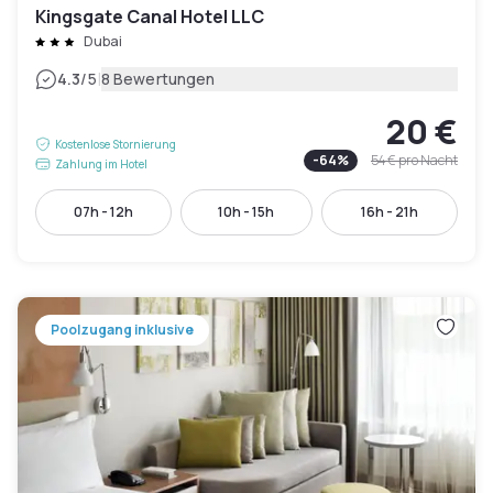
Kingsgate Canal Hotel LLC
Dubai
|
4.3
/5
8 Bewertungen
20 €
Kostenlose Stornierung
-
64
%
54 €
pro Nacht
Zahlung im Hotel
07h - 12h
10h - 15h
16h - 21h
Poolzugang inklusive