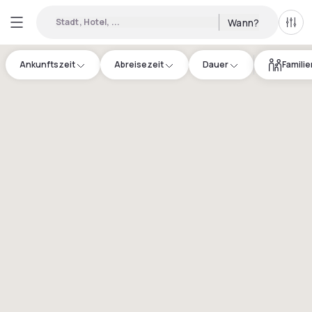
Stadt, Hotel, ...
Wann?
Alle 
Ankunftszeit
Abreisezeit
Dauer
Famili