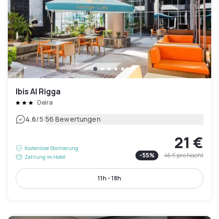
Ibis Al Rigga
Deira
|
4.6
/5
56 Bewertungen
21 €
Kostenlose Stornierung
-
55
%
46 €
pro Nacht
Zahlung im Hotel
11h - 18h