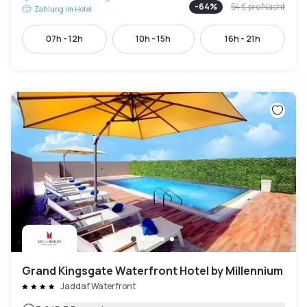
-
64
%
54 €
pro Nacht
Zahlung im Hotel
07h - 12h
10h - 15h
16h - 21h
Grand Kingsgate Waterfront Hotel by Millennium
Jaddaf Waterfront