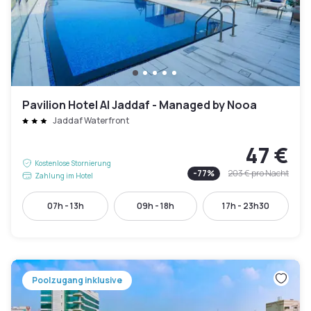
Pavilion Hotel Al Jaddaf - Managed by Nooa
Jaddaf Waterfront
47 €
Kostenlose Stornierung
-
77
%
203 €
pro Nacht
Zahlung im Hotel
07h - 13h
09h - 18h
17h - 23h30
Poolzugang inklusive