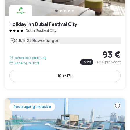
Holiday Inn Dubai Festival City
Dubai Festival City
|
4.8
/5
24 Bewertungen
93 €
Kostenlose Stornierung
-
21
%
118 €
pro Nacht
Zahlung im Hotel
10h - 17h
Poolzugang inklusive