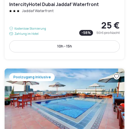
IntercityHotel Dubai Jaddaf Waterfront
Jaddaf Waterfront
25 €
Kostenlose Stornierung
-
58
%
59 €
pro Nacht
Zahlung im Hotel
10h - 15h
Poolzugang inklusive