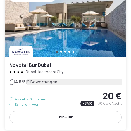
Novotel Bur Dubai
Dubai Healthcare City
|
4.5
/5
9 Bewertungen
20 €
Kostenlose Stornierung
-
34
%
30 €
pro Nacht
Zahlung im Hotel
09h - 18h