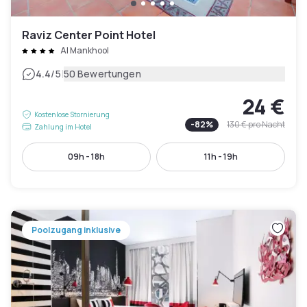
Raviz Center Point Hotel
Al Mankhool
|
4.4
/5
50 Bewertungen
24 €
Kostenlose Stornierung
-
82
%
130 €
pro Nacht
Zahlung im Hotel
09h - 18h
11h - 19h
Poolzugang inklusive