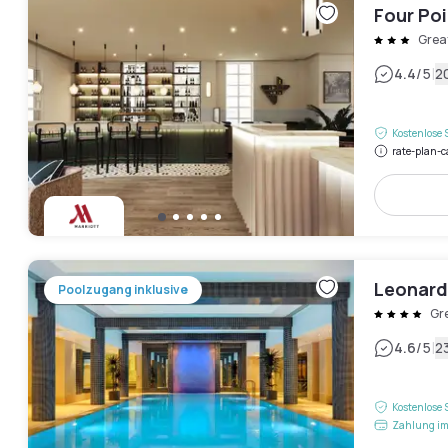
Four Po
Grea
|
4.4
/5
2
Kostenlose 
rate-plan-c
Leonard
Poolzugang inklusive
Gr
|
4.6
/5
2
Kostenlose 
Zahlung im