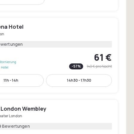
na Hotel
on
ewertungen
61 €
Stornierung
-
57
%
140 €
pro Nacht
 Hotel
11h - 14h
14h30 - 17h30
 London Wembley
eater London
9 Bewertungen