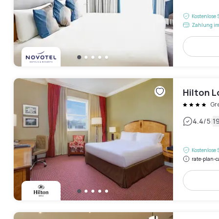
Kostenlose 
Zahlung im
Hilton 
Gr
|
4.4
/5
1
Kostenlose 
rate-plan-c