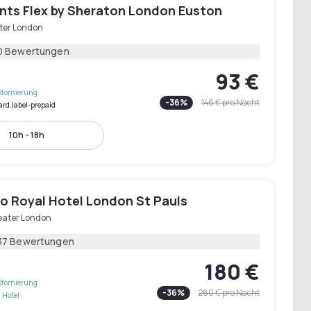
ints Flex by Sheraton London Euston
ter London
0 Bewertungen
93 €
Stornierung
-
36
%
146 €
pro Nacht
ard.label-prepaid
10h - 18h
o Royal Hotel London St Pauls
eater London
37 Bewertungen
180 €
Stornierung
-
36
%
280 €
pro Nacht
 Hotel