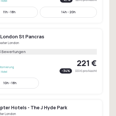
 Hotel
11h - 18h
14h - 20h
 London St Pancras
eater London
3 Bewertungen
221 €
Stornierung
-
34
%
331 €
pro Nacht
 Hotel
10h - 18h
pter Hotels - The J Hyde Park
ter London