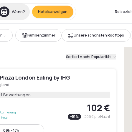
Wann?
Hotels anzeigen
Reiseziel
r
Familienzimmer
Unsere schönsten Rooftops
Sortiert nach
:
Popularität
Plaza London Ealing by IHG
gland
01 Bewertungen
102 €
Stornierung
-
51
%
205 €
pro Nacht
 Hotel
09h - 17h