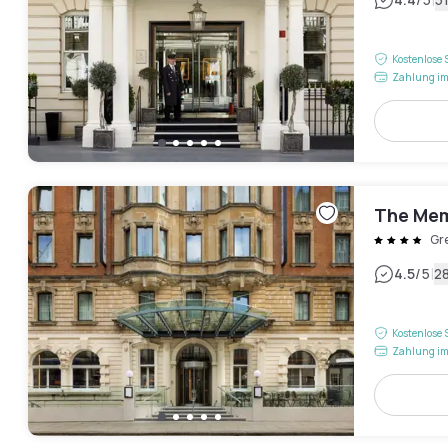
|
Kostenlose 
Zahlung im
The Mem
Gr
|
4.5
/5
2
Kostenlose 
Zahlung im