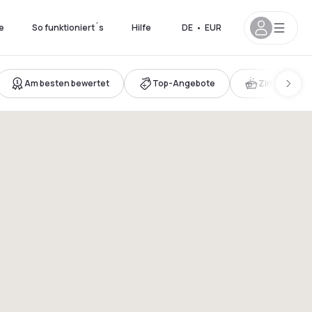
e
So funktioniert´s
Hilfe
DE
•
EUR
Am besten bewertet
Top-Angebote
Zimmer mit