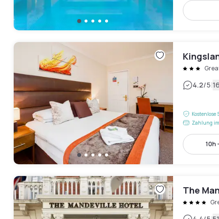
Kingsla
Grea
|
4.2
/5
1
Kostenlose 
Zahlung im
10h 
The Man
Gr
4.4
/5
5