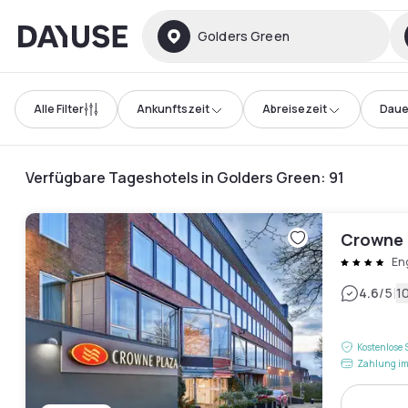
Dayuse
Golders Green
Alle Filter
Ankunftszeit
Abreisezeit
Daue
Verfügbare Tageshotels in Golders Green
:
91
Crowne 
En
|
4.6
/5
1
Kostenlose 
Zahlung im