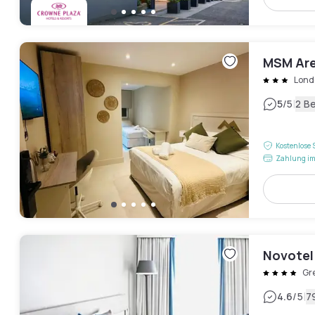
MSM Are
Lond
|
5
/5
2 B
Kostenlose 
Zahlung im
Novotel
Gr
|
4.6
/5
7