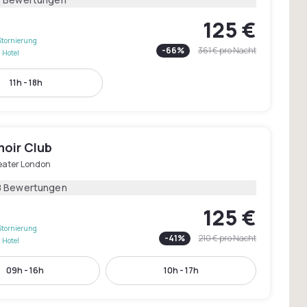
125 €
Stornierung
-
66
%
361 €
pro Nacht
 Hotel
11h - 18h
oir Club
eater London
8 Bewertungen
125 €
Stornierung
-
41
%
210 €
pro Nacht
 Hotel
09h - 16h
10h - 17h