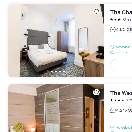
The Cha
Grea
|
4.1
/5
2 
Kostenlose 
Zahlung im
The Wes
Gr
|
4.2
/5
9
Kostenlose 