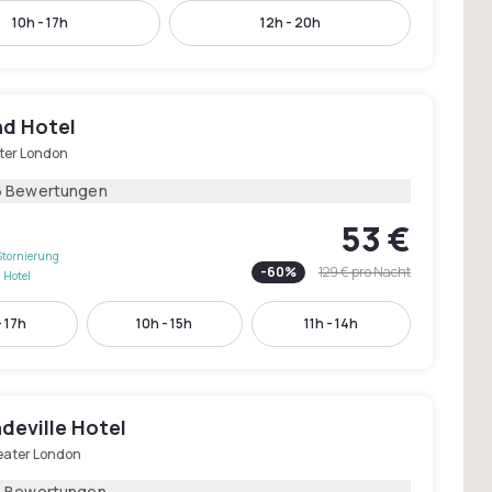
10h - 17h
12h - 20h
nd Hotel
ter London
6 Bewertungen
53 €
Stornierung
-
60
%
129 €
pro Nacht
 Hotel
- 17h
10h - 15h
11h - 14h
deville Hotel
eater London
1 Bewertungen