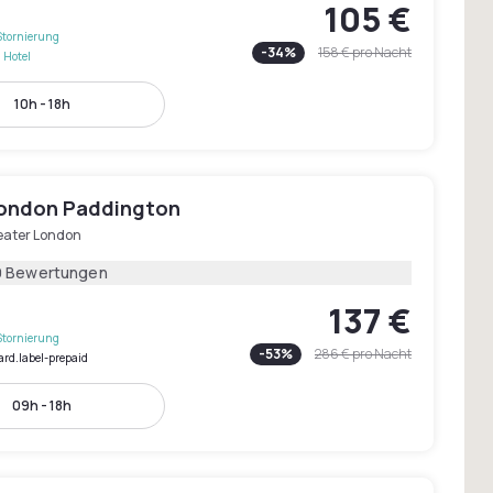
105 €
Stornierung
-
34
%
158 €
pro Nacht
 Hotel
10h - 18h
London Paddington
eater London
9 Bewertungen
137 €
Stornierung
-
53
%
286 €
pro Nacht
ard.label-prepaid
09h - 18h