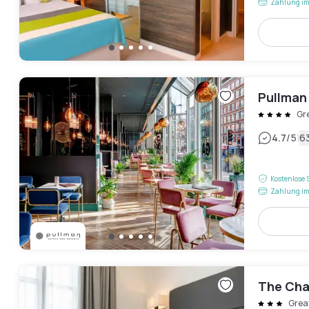
Zahlung im
Pullman
Gr
|
4.7
/5
6
Kostenlose 
Zahlung im
The Cha
Grea