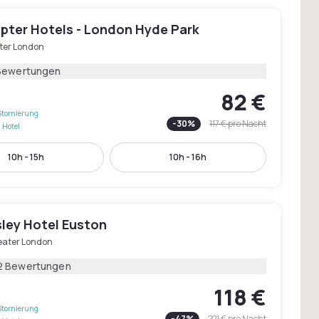
pter Hotels - London Hyde Park
ter London
Bewertungen
82 €
Stornierung
-
30
%
117 €
pro Nacht
 Hotel
10h - 15h
10h - 16h
ley Hotel Euston
eater London
2 Bewertungen
118 €
Stornierung
-
47
%
221 €
pro Nacht