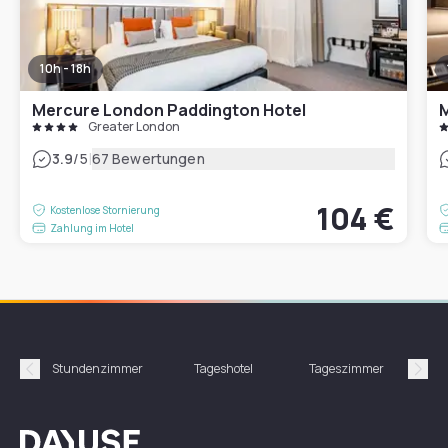
10h - 18h
Mercure London Paddington Hotel
Greater London
|
3.9
/5
67 Bewertungen
104 €
Kostenlose Stornierung
Zahlung im Hotel
Stundenzimmer
Tageshotel
Tageszimmer
Gün
Précédent
Suiv
Dayuse