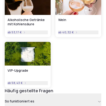
Alkoholische Getränke
Wein
mit Kohlensäure
ab
53,17 €
ab
40,32 €
VIP-Upgrade
ab
58,43 €
Häufig gestellte Fragen
So funktioniert es