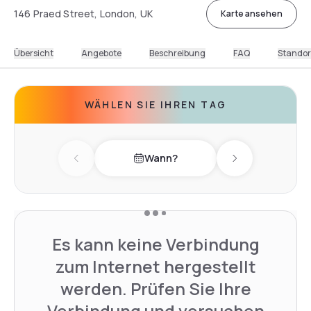
146 Praed Street, London, UK
Karte ansehen
Übersicht
Angebote
Beschreibung
FAQ
Standor
WÄHLEN SIE IHREN TAG
Wann?
Previous day
Next day
Es kann keine Verbindung
zum Internet hergestellt
werden. Prüfen Sie Ihre
Verbindung und versuchen