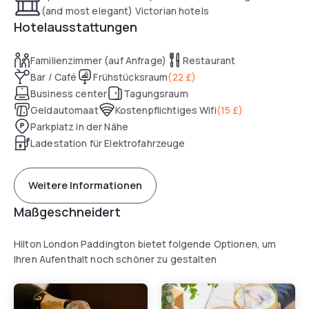
(and most elegant) Victorian hotels
Hotelausstattungen
Familienzimmer (auf Anfrage)
Restaurant
Bar / Café
Frühstücksraum
(
22 £
)
Business center
Tagungsraum
Geldautomaat
Kostenpflichtiges Wifi
(
15 £
)
Parkplatz in der Nähe
Ladestation für Elektrofahrzeuge
Weitere Informationen
Maßgeschneidert
Hilton London Paddington bietet folgende Optionen, um
Ihren Aufenthalt noch schöner zu gestalten