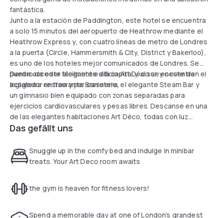
fantástica.
Junto a la estación de Paddington, este hotel se encuentra
a solo 15 minutos del aeropuerto de Heathrow mediante el
Heathrow Express y, con cuatro líneas de metro de Londres
a la puerta (Circle, Hammersmith & City, District y Bakerloo),
es uno de los hoteles mejor comunicados de Londres. Se
puede acceder fácilmente a la capital y al sur y oeste de
Dentro de este elegante edificio Art Déco se encuentran el
Inglaterra en tren y por carretera.
acogedor restaurante Brasserie, el elegante Steam Bar y
un gimnasio bien equipado con zonas separadas para
ejercicios cardiovasculares y pesas libres. Descanse en una
de las elegantes habitaciones Art Déco, todas con luz
Das gefällt uns
natural, un moderno televisor de pantalla plana, una zona de
estar y un minibar. Elija una habitación ejecutiva y disfrute de
servicios adicionales, como agua gratuita a su llegada,
Snuggle up in the comfy bed and indulge in minibar
albornoces y zapatillas, y acceso gratuito al salón
treats. Your Art Deco room awaits
ejecutivo, donde se sirve desayuno continental y refrescos
durante todo el día.
the gym is heaven for fitness lovers!
Spend a memorable day at one of London’s grandest