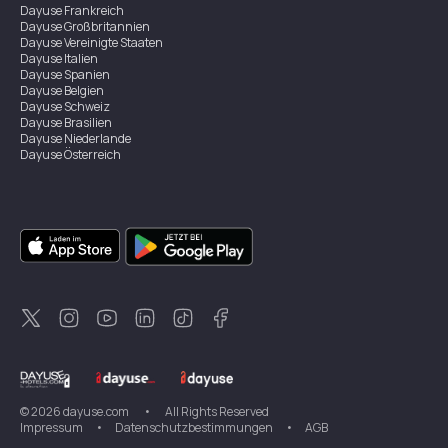
Dayuse
Frankreich
Dayuse
Großbritannien
Dayuse
Vereinigte Staaten
Dayuse
Italien
Dayuse
Spanien
Dayuse
Belgien
Dayuse
Schweiz
Dayuse
Brasilien
Dayuse
Niederlande
Dayuse
Österreich
Dayuse
Australien
Dayuse
Irland
Dayuse
Hongkong
Dayuse
Kanada
Dayuse
Singapur
Dayuse
Zweden
Dayuse
Thailand
Dayuse
Portugal
Dayuse
Korea
Dayuse
Neuseeland
Dayuse
Türkei
©
2026
dayuse.com
•
All Rights Reserved
Impressum
•
Datenschutzbestimmungen
•
AGB