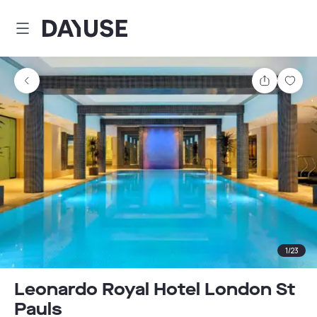
Dayuse
Teilen
Spei
1
/
23
Leonardo Royal Hotel London St
Pauls