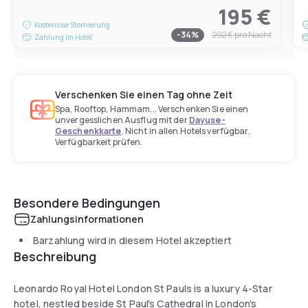
195 €
Kostenlose Stornierung
-
34
%
292 €
pro Nacht
Zahlung im Hotel
Verschenken Sie einen Tag ohne Zeit
Spa, Rooftop, Hammam... Verschenken Sie einen
unvergesslichen Ausflug mit der
Dayuse-
Geschenkkarte
. Nicht in allen Hotels verfügbar.
Verfügbarkeit prüfen.
Besondere Bedingungen
Zahlungsinformationen
Barzahlung wird in diesem Hotel akzeptiert
Beschreibung
Leonardo Royal Hotel London St Pauls is a luxury 4-Star
hotel, nestled beside St Paul's Cathedral in London's