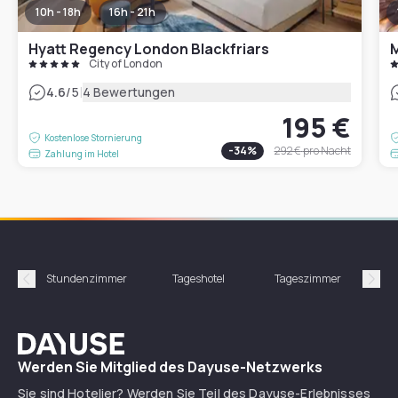
10h - 18h
16h - 21h
Hyatt Regency London Blackfriars
M
City of London
|
4.6
/5
4 Bewertungen
195 €
Kostenlose Stornierung
-
34
%
292 €
pro Nacht
Zahlung im Hotel
Stundenzimmer
Tageshotel
Tageszimmer
Gün
Précédent
Suiv
Dayuse
Werden Sie Mitglied des Dayuse-Netzwerks
Sie sind Hotelier? Werden Sie Teil des Dayuse-Erlebnisses