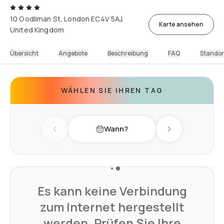
10 Godliman St, London EC4V 5AJ,
Karte ansehen
United Kingdom
Übersicht
Angebote
Beschreibung
FAQ
Standor
WÄHLEN SIE IHREN TAG
Wann?
Previous day
Next day
Es kann keine Verbindung
zum Internet hergestellt
werden. Prüfen Sie Ihre