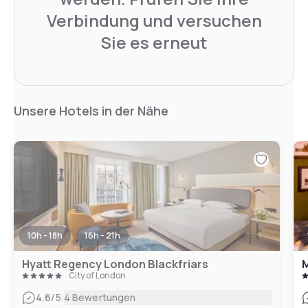
Verbindung und versuchen
Sie es erneut
Unsere Hotels in der Nähe
10h - 18h
16h - 21h
Hyatt Regency London Blackfriars
M
City of London
|
4.6
/5
4 Bewertungen