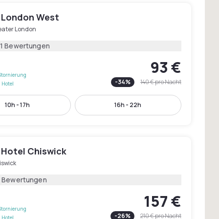
 London West
eater London
51 Bewertungen
93 €
Stornierung
-
34
%
140 €
pro Nacht
 Hotel
10h - 17h
16h - 22h
 Hotel Chiswick
iswick
2 Bewertungen
157 €
Stornierung
-
26
%
210 €
pro Nacht
 Hotel