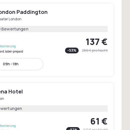
London Paddington
eater London
9 Bewertungen
137 €
Stornierung
-
53
%
286 €
pro Nacht
ard.label-prepaid
09h - 18h
na Hotel
on
ewertungen
61 €
Stornierung
-
57
%
140 €
pro Nacht