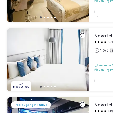
Zahlung im
Novotel
Gr
|
4.6
/5
7
Kostenlose 
Zahlung im
Novotel
Poolzugang inklusive
En