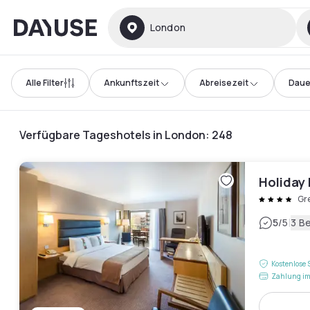
Dayuse
London
Alle Filter
Ankunftszeit
Abreisezeit
Daue
Verfügbare Tageshotels in London
:
248
Holiday
Gr
|
5
/5
3 B
Kostenlose 
Zahlung im