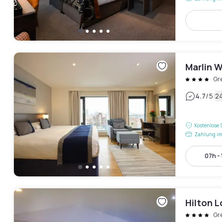
Marlin 
Gr
|
4.7
/5
2
Kostenlose 
Zahlung im
07h -
Hilton 
Gr