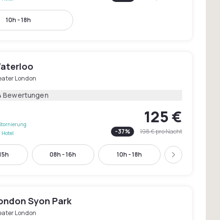
10h - 18h
Waterloo
eater London
4 Bewertungen
125 €
Stornierung
-
37
%
198 €
pro Nacht
 Hotel
 15h
08h - 16h
10h - 18h
12h - 20h
Weiter
London Syon Park
eater London