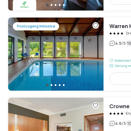
Warren 
Poolzugang inklusive
Gr
|
4.5
/5
1
Kostenlose 
Zahlung im
Crowne 
En
|
4.6
/5
1