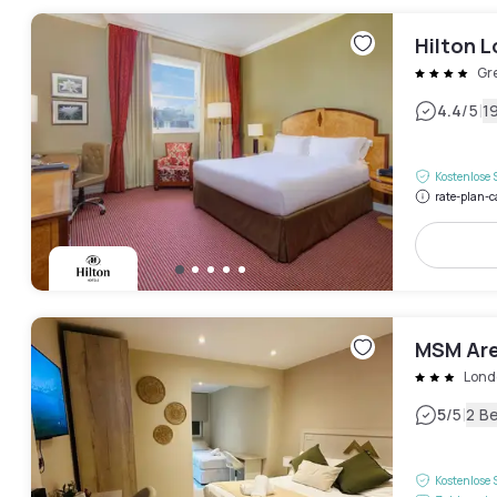
Hilton 
Gr
|
4.4
/5
1
Kostenlose 
rate-plan-c
MSM Are
Lond
|
5
/5
2 B
Kostenlose 