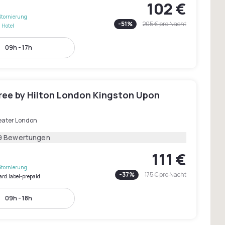
102 €
Stornierung
-
51
%
205 €
pro Nacht
 Hotel
09h - 17h
ree by Hilton London Kingston Upon
eater London
9 Bewertungen
111 €
Stornierung
-
37
%
175 €
pro Nacht
ard.label-prepaid
09h - 18h