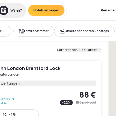
Wann?
Hotels anzeigen
Reiseziel
r
Familienzimmer
Unsere schönsten Rooftops
Sortiert nach
:
Popularität
 Inn London Brentford Lock
eater London
ewertungen
88 €
Stornierung
-
22
%
111 €
pro Nacht
 Hotel
10h - 17h