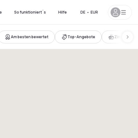
e
So funktioniert´s
Hilfe
DE
•
EUR
Am besten bewertet
Top-Angebote
Zimmer mit