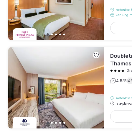
Kostenlose 
Zahlung im
Doublet
Thames
Gr
|
4.5
/5
4
Kostenlose 
rate-plan-c