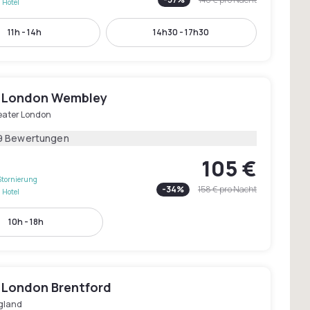
 Hotel
11h - 14h
14h30 - 17h30
 London Wembley
eater London
9 Bewertungen
105 €
Stornierung
-
34
%
158 €
pro Nacht
 Hotel
10h - 18h
 London Brentford
gland