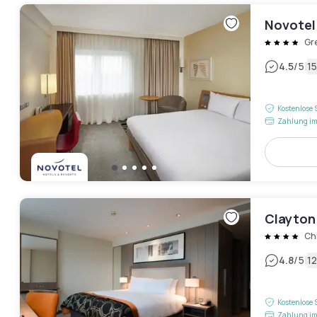
Novotel
Gr
|
4.5
/5
1
Kostenlose 
Zahlung im
Clayton
Ch
|
4.8
/5
1
Kostenlose 
Zahlung im