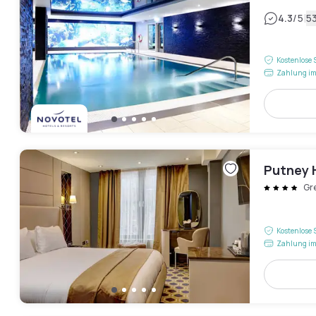
|
4.3
/5
5
Kostenlose 
Zahlung im
Putney 
Gr
Kostenlose 
Zahlung im