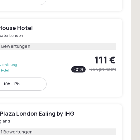
House Hotel
eater London
6 Bewertungen
111 €
Stornierung
-
21
%
139 €
pro Nacht
 Hotel
10h - 17h
Plaza London Ealing by IHG
gland
01 Bewertungen