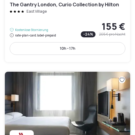
The Gantry London, Curio Collection by Hilton
East Village
155 €
Kostenlose Stornierung
-
24
%
205 €
pro Nacht
rate-plan-card.label-prepaid
10h - 17h