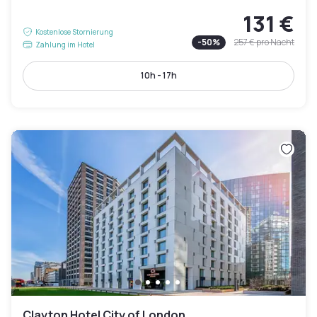
131 €
Kostenlose Stornierung
-
50
%
257 €
pro Nacht
Zahlung im Hotel
10h - 17h
Clayton Hotel City of London