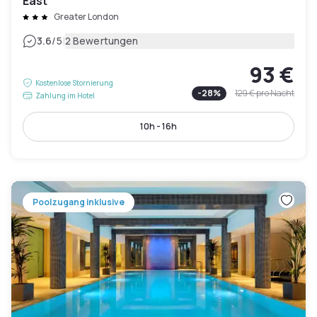
East
Greater London
|
3.6
/5
2 Bewertungen
93 €
Kostenlose Stornierung
-
28
%
129 €
pro Nacht
Zahlung im Hotel
10h - 16h
Poolzugang inklusive