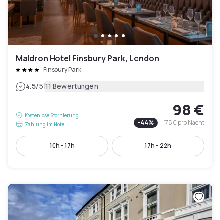
Maldron Hotel Finsbury Park, London
Finsbury Park
|
4.5
/5
11 Bewertungen
98 €
Kostenlose Stornierung
-
44
%
175 €
pro Nacht
Zahlung im Hotel
10h - 17h
17h - 22h