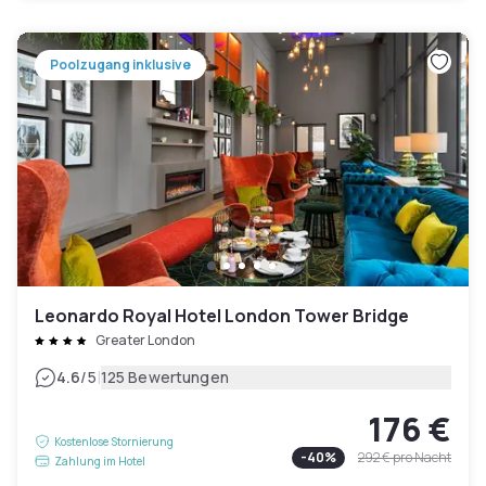
Poolzugang inklusive
Leonardo Royal Hotel London Tower Bridge
Greater London
|
4.6
/5
125 Bewertungen
176 €
Kostenlose Stornierung
-
40
%
292 €
pro Nacht
Zahlung im Hotel