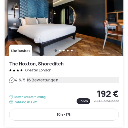
The Hoxton, Shoreditch
Greater London
|
4.6
/5
16 Bewertungen
192 €
Kostenlose Stornierung
-
36
%
299 €
pro Nacht
Zahlung im Hotel
10h - 17h