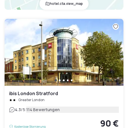
hotel.cta.view_map
ibis London Stratford
Greater London
|
4.3
/5
114 Bewertungen
90 €
Kostenlose Stornierung