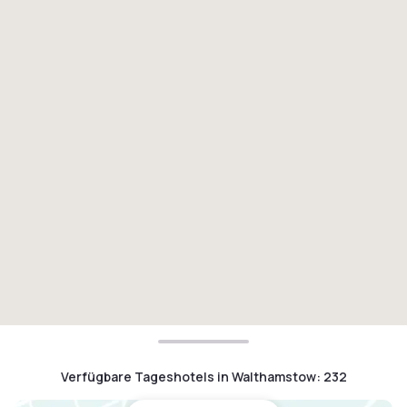
Verfügbare Tageshotels in Walthamstow
:
232