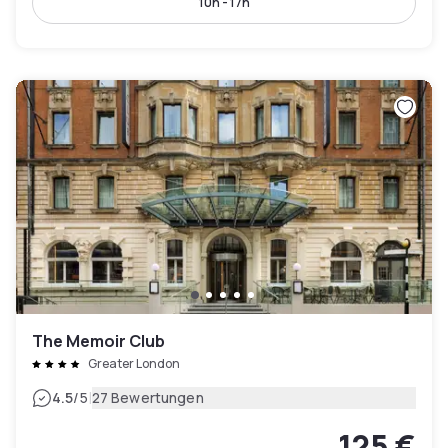
10h - 17h
The Memoir Club
Greater London
|
4.5
/5
27 Bewertungen
125 €