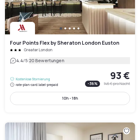
Four Points Flex by Sheraton London Euston
Greater London
|
4.4
/5
20 Bewertungen
93 €
Kostenlose Stornierung
-
36
%
146 €
pro Nacht
rate-plan-card.label-prepaid
10h - 18h