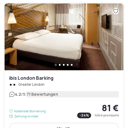
ibis London Barking
Greater London
|
4.2
/5
71 Bewertungen
81 €
Kostenlose Stornierung
-
24
%
105 €
pro Nacht
Zahlung im Hotel