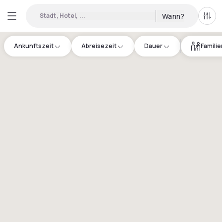
Stadt, Hotel, ...
Wann?
Alle 
Ankunftszeit
Abreisezeit
Dauer
Famili