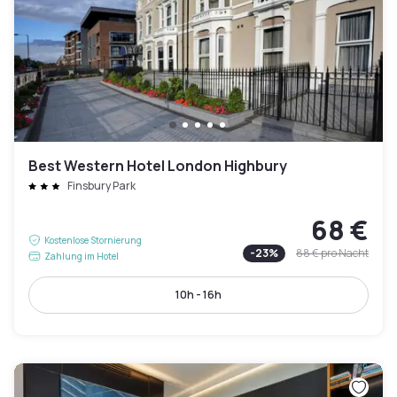
Best Western Hotel London Highbury
Finsbury Park
68 €
Kostenlose Stornierung
-
23
%
88 €
pro Nacht
Zahlung im Hotel
10h - 16h