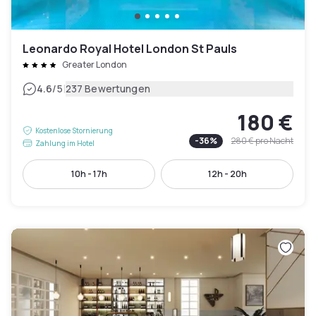
Leonardo Royal Hotel London St Pauls
Greater London
|
4.6
/5
237 Bewertungen
180 €
Kostenlose Stornierung
-
36
%
280 €
pro Nacht
Zahlung im Hotel
10h - 17h
12h - 20h