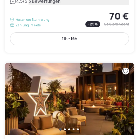
|
4.5
/5
3 Bewertungen
70 €
Kostenlose Stornierung
-
25
%
93 €
pro Nacht
Zahlung im Hotel
11h - 16h