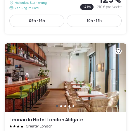
Kostenlose Stornierung
-
41
%
210 €
pro Nacht
Zahlung im Hotel
09h - 16h
10h - 17h
Leonardo Hotel London Aldgate
Greater London