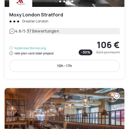
Moxy London Stratford
Greater London
|
4.6
/5
37 Bewertungen
106 €
Kostenlose Stornierung
-
30
%
152 €
pro Nacht
rate-plan-card.label-prepaid
10h - 17h