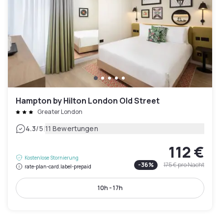
Hampton by Hilton London Old Street
Greater London
|
4.3
/5
11 Bewertungen
112 €
Kostenlose Stornierung
-
36
%
175 €
pro Nacht
rate-plan-card.label-prepaid
10h - 17h