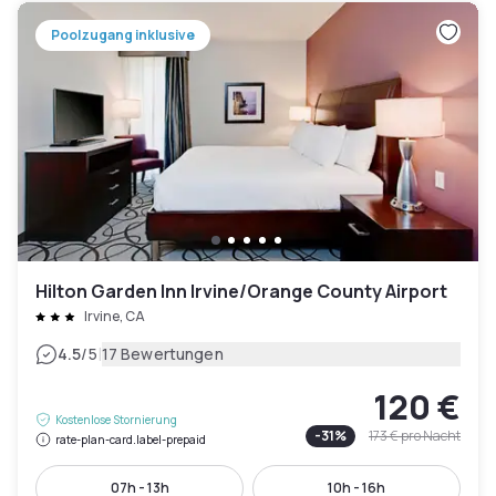
Poolzugang inklusive
Hilton Garden Inn Irvine/Orange County Airport
Irvine, CA
|
4.5
/5
17 Bewertungen
120 €
Kostenlose Stornierung
-
31
%
173 €
pro Nacht
rate-plan-card.label-prepaid
07h - 13h
10h - 16h