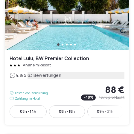
Hotel Lulu, BW Premier Collection
Anaheim Resort
|
4.8
/5
63 Bewertungen
88 €
Kostenlose Stornierung
-
48
%
167 €
pro Nacht
Zahlung im Hotel
08h - 14h
08h - 18h
09h - 21h