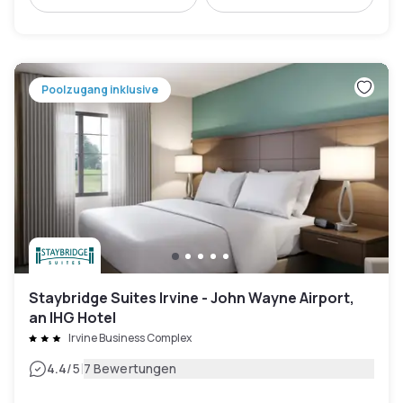
Poolzugang inklusive
Staybridge Suites Irvine - John Wayne Airport,
an IHG Hotel
Irvine Business Complex
|
4.4
/5
7 Bewertungen