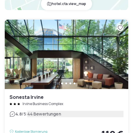
hotel.cta.view_map
Sonesta Irvine
Irvine Business Complex
|
4.8
/5
44 Bewertungen
Kostenlose Stornierung