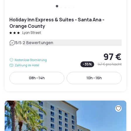
Holiday Inn Express & Suites - Santa Ana -
Orange County
Lyon Street
|
5
/5
2 Bewertungen
97 €
Kostenlose Stornierung
-
35
%
147 €
pro Nacht
Zahlung im Hotel
08h - 14h
10h - 16h