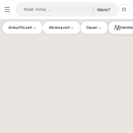
Stadt, Hotel, ...
Wann?
Alle 
Ankunftszeit
Abreisezeit
Dauer
Famili