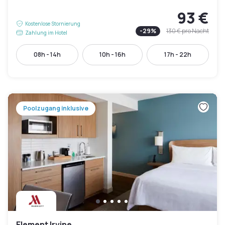
93 €
Kostenlose Stornierung
-
29
%
130 €
pro Nacht
Zahlung im Hotel
08h - 14h
10h - 16h
17h - 22h
Poolzugang inklusive
Element Irvine