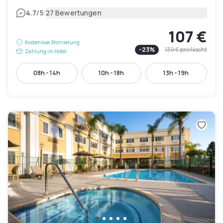
|
4.7
/5
27 Bewertungen
107 €
Kostenlose Stornierung
-
23
%
139 €
pro Nacht
Zahlung im Hotel
08h - 14h
10h - 18h
13h - 19h