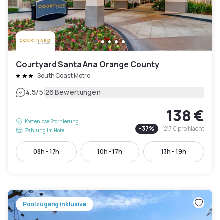
Courtyard Santa Ana Orange County
South Coast Metro
|
4.5
/5
26 Bewertungen
138 €
Kostenlose Stornierung
-
37
%
217 €
pro Nacht
Zahlung im Hotel
08h - 17h
10h - 17h
13h - 19h
Poolzugang inklusive