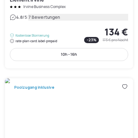
Irvine Business Complex
|
4.8
/5
7 Bewertungen
134 €
Kostenlose Stornierung
-
23
%
173 €
pro Nacht
rate-plan-card.label-prepaid
10h - 16h
Poolzugang inklusive