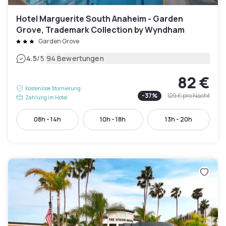
Hotel Marguerite South Anaheim - Garden
Grove, Trademark Collection by Wyndham
Garden Grove
|
4.5
/5
94 Bewertungen
82 €
Kostenlose Stornierung
-
37
%
129 €
pro Nacht
Zahlung im Hotel
08h - 14h
10h - 18h
13h - 20h