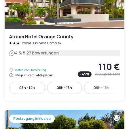
Atrium Hotel Orange County
Irvine Business Complex
|
4.3
/5
27 Bewertungen
110 €
Kostenlose Stornierung
-
45
%
199 €
pro Nacht
rate-plan-card.label-prepaid
08h - 14h
08h - 15h
09h - 15h
Poolzugang inklusive