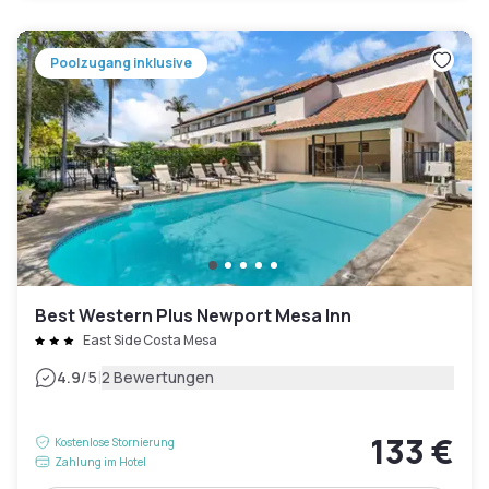
Poolzugang inklusive
Best Western Plus Newport Mesa Inn
East Side Costa Mesa
|
4.9
/5
2 Bewertungen
133 €
Kostenlose Stornierung
Zahlung im Hotel