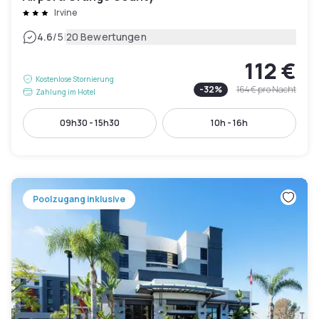
Irvine
|
4.6
/5
20 Bewertungen
112 €
Kostenlose Stornierung
-
32
%
164 €
pro Nacht
Zahlung im Hotel
09h30 - 15h30
10h - 16h
Poolzugang inklusive