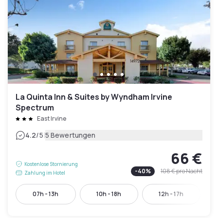
La Quinta Inn & Suites by Wyndham Irvine
Spectrum
East Irvine
|
4.2
/5
5 Bewertungen
66 €
Kostenlose Stornierung
-
40
%
108 €
pro Nacht
Zahlung im Hotel
07h - 13h
10h - 18h
12h - 17h