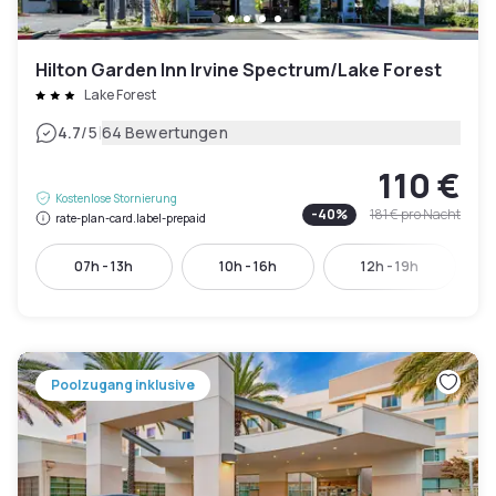
Hilton Garden Inn Irvine Spectrum/Lake Forest
Lake Forest
|
4.7
/5
64 Bewertungen
110 €
Kostenlose Stornierung
-
40
%
181 €
pro Nacht
rate-plan-card.label-prepaid
07h - 13h
10h - 16h
12h - 19h
Poolzugang inklusive