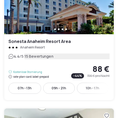
Sonesta Anaheim Resort Area
Anaheim Resort
|
4.4
/5
15 Bewertungen
88 €
Kostenlose Stornierung
-
44
%
156 €
pro Nacht
rate-plan-card.label-prepaid
07h - 13h
09h - 21h
10h - 17h