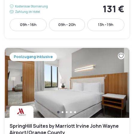
131 €
Kostenlose Stornierung
Zahlung im Hotel
09h - 16h
09h - 20h
13h - 19h
Poolzugang inklusive
SpringHill Suites by Marriott Irvine John Wayne
Airport/Orange County