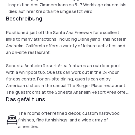
Inspektion des Zimmers kann es 5–7 Werktage dauern, bis
dies auf Ihrer Kreditkarte umgesetzt wird.
Beschreibung
Positioned just off the Santa Ana Freeway for excellent
links to many attractions, including Disneyland, this hotel in
Anaheim, California offers a variety of leisure activities and
an on-site restaurant.
Sonesta Anaheim Resort Area features an outdoor pool
with a whirlpool tub. Guests can work out in the 24-hour
fitness centre. For on-site dining, guests can enjoy
American dishes in the casual The Burger Place restaurant.
The guestrooms at the Sonesta Anaheim Resort Area offer
Das gefällt uns
several amenities for a comfortable stay. Guests can use
the free, in-room wireless high-speed internet access.
The rooms offer refined decor, custom hardwood
finishes, fine furnishings, and a wide array of
amenities.