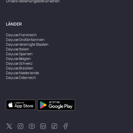
Unsere Stellenangebote ansehen
LÄNDER
Dayuse
Frankreich
Dayuse
Großbritannien
Dayuse
Vereinigte Staaten
Dayuse
Italien
Dayuse
Spanien
Dayuse
Belgien
Dayuse
Schweiz
Dayuse
Brasilien
Dayuse
Niederlande
Dayuse
Österreich
Dayuse
Australien
Dayuse
Irland
Dayuse
Hongkong
Dayuse
Kanada
Dayuse
Singapur
Dayuse
Zweden
Dayuse
Thailand
Dayuse
Portugal
Dayuse
Korea
Dayuse
Neuseeland
Dayuse
Türkei