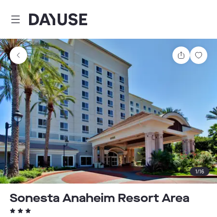
Dayuse
Teilen
Spei
1
/
16
Sonesta Anaheim Resort Area