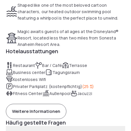
Shaped like one of the most beloved cartoon
characters, our heated outdoor swimming pool
featuring a whirlpool is the perfect place to unwind.
Magic awaits guests of all ages at the Disneyland®
Resort, located less than two miles from Sonesta
Anaheim Resort Area.
Hotelausstattungen
Restaurant
Bar / Café
Terrasse
Business center
Tagungsraum
Kostenloses Wifi
Privater Parkplatz (kostenpflichtig)
(
25 $
)
Fitness Center
Außenpool
Jacuzzi
Weitere Informationen
Häufig gestellte Fragen