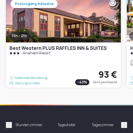
Poolzugang inklusive
15h - 21h
Best Western PLUS RAFFLES INN & SUITES
H
Anaheim Resort
93 €
Kostenlose Stornierung
-
43
%
161 €
pro Nacht
Zahlung im Hotel
Stundenzimmer
Tageshotel
Tageszimmer
Gün
Précédent
Suiv