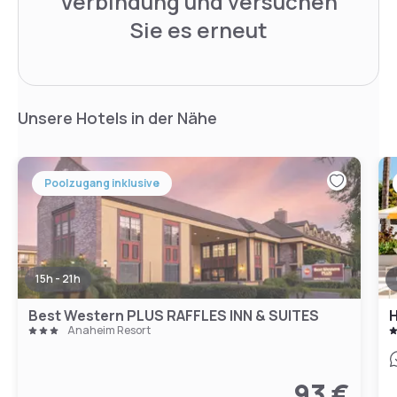
Verbindung und versuchen
Sie es erneut
Unsere Hotels in der Nähe
Poolzugang inklusive
15h - 21h
Best Western PLUS RAFFLES INN & SUITES
H
Anaheim Resort
93 €