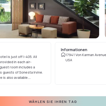
Informationen
17941 Von Karman Avenue,
el is just off I-405. All
USA
rovided in each air-
guest room includes a
ts guests of Sonesta Irvine.
 is also available.
ty of California Irvine is 10
ry SNA Airport shuttle for
WÄHLEN SIE IHREN TAG