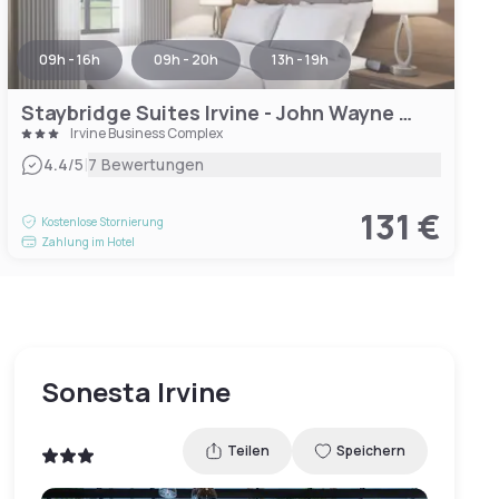
09h - 16h
09h - 20h
13h - 19h
Staybridge Suites Irvine - John Wayne Airport, an IHG Hotel
Irvine Business Complex
|
4.4
/5
7 Bewertungen
131 €
Kostenlose Stornierung
Zahlung im Hotel
Sonesta Irvine
Teilen
Speichern