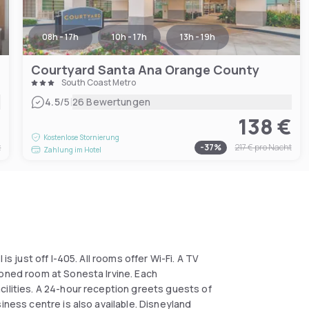
08h - 17h
10h - 17h
13h - 19h
Courtyard Santa Ana Orange County
South Coast Metro
|
4.5
/5
26 Bewertungen
€
138 €
Kostenlose Stornierung
t
-
37
%
217 €
pro Nacht
Zahlung im Hotel
is just off I-405. All rooms offer Wi-Fi. A TV
ioned room at Sonesta Irvine. Each
cilities. A 24-hour reception greets guests of
iness centre is also available. Disneyland