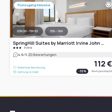
Poolzugang inklusive
09h30 - 15h30
10h - 16h
SpringHill Suites by Marriott Irvine John Wayne Airport/Orange County
Irvine
|
4.6
/5
20 Bewertungen
112 
Kostenlose Stornierung
-
32
%
164 €
pro Nach
Zahlung im Hotel