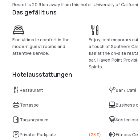
Resort is 20.9 km away from this hotel. University of Californ
Das gefällt uns
Irvine provides complimentary SNA Airport shuttle for hotel 
Find ultimate comfort in the
Enjoy contemporary cui
modern guest rooms and
a touch of Southern Cal
attentive service.
flair at the on-site rest
bar, Haven Point Provis
Spirits.
Hotelausstattungen
Restaurant
Bar / Café
Terrasse
Business 
Tagungsraum
Kostenlose
Privater Parkplatz
(
28 $
)
Fitness C