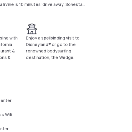
ia Irvine is 10 minutes’ drive away. Sonesta
guests daily from 6am to 10pm.
sine with
Enjoy a spellbinding visit to
ifornia
Disneyland® or go to the
aurant &
renowned bodysurfing
ions &
destination, the Wedge.
center
s Wifi
enter