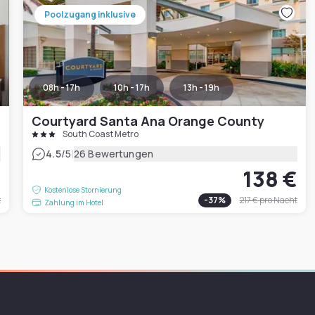
Poolzugang inklusive
08h - 17h
10h - 17h
13h - 19h
Courtyard Santa Ana Orange County
South Coast Metro
|
4.5
/5
26 Bewertungen
€
138 €
Kostenlose Stornierung
t
-
37
%
217 €
pro Nacht
Zahlung im Hotel