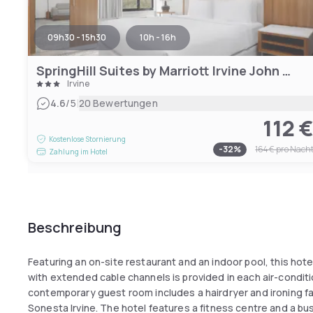
09h30 - 15h30
10h - 16h
SpringHill Suites by Marriott Irvine John Wayne Airport/Orange County
Irvine
|
4.6
/5
20 Bewertungen
112 
Kostenlose Stornierung
-
32
%
164 €
pro Nach
Zahlung im Hotel
Beschreibung
Featuring an on-site restaurant and an indoor pool, this hotel 
with extended cable channels is provided in each air-condit
contemporary guest room includes a hairdryer and ironing fa
Sonesta Irvine. The hotel features a fitness centre and a bus