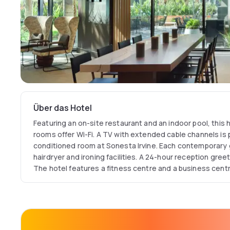
Über das Hotel
Featuring an on-site restaurant and an indoor pool, this hot
rooms offer Wi-Fi. A TV with extended cable channels is p
conditioned room at Sonesta Irvine. Each contemporary 
hairdryer and ironing facilities. A 24-hour reception gree
The hotel features a fitness centre and a business centre
Disneyland Resort is 20.9 km away from this hotel. Universi
minutes’ drive away. Sonesta Irvine provides complimenta
hotel guests daily from 6am to 10pm.