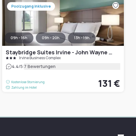
Poolzugang inklusive
09h - 16h
09h - 20h
13h - 19h
Staybridge Suites Irvine - John Wayne Airport, an IHG Hotel
Irvine Business Complex
|
4.4
/5
7 Bewertungen
131 €
Kostenlose Stornierung
Zahlung im Hotel