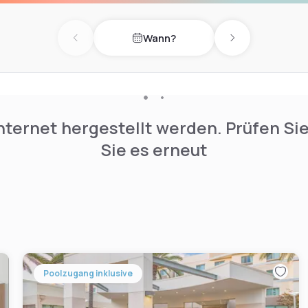
Wann?
Previous day
Next day
nternet hergestellt werden. Prüfen Si
Sie es erneut
Poolzugang inklusive