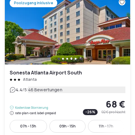
Poolzugang inklusive
Sonesta Atlanta Airport South
Atlanta
|
4.4
/5
46 Bewertungen
68 €
Kostenlose Stornierung
-
26
%
92 €
pro Nacht
rate-plan-card.label-prepaid
07h - 13h
09h - 15h
11h - 17h