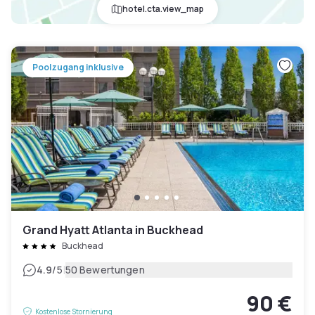
hotel.cta.view_map
Poolzugang inklusive
Grand Hyatt Atlanta in Buckhead
Buckhead
|
4.9
/5
50 Bewertungen
90 €
Kostenlose Stornierung