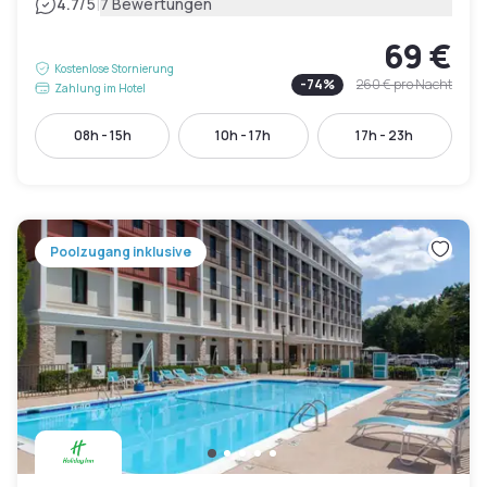
|
4.7
/5
7 Bewertungen
69 €
Kostenlose Stornierung
-
74
%
260 €
pro Nacht
Zahlung im Hotel
08h - 15h
10h - 17h
17h - 23h
Poolzugang inklusive