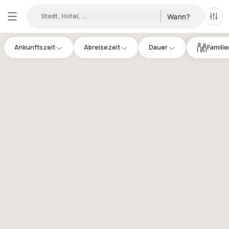
Stadt, Hotel, ...
Wann?
Alle 
Ankunftszeit
Abreisezeit
Dauer
Famili