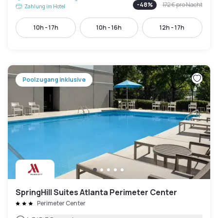
-
48
%
172 €
pro Nacht
Zahlung im Hotel
10h - 17h
10h - 16h
12h - 17h
Poolzugang inklusive
SpringHill Suites Atlanta Perimeter Center
Perimeter Center