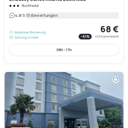
Buckhead
|
4.8
/5
15 Bewertungen
68 €
Kostenlose Stornierung
-
61
%
173 €
pro Nacht
Zahlung im Hotel
08h - 17h