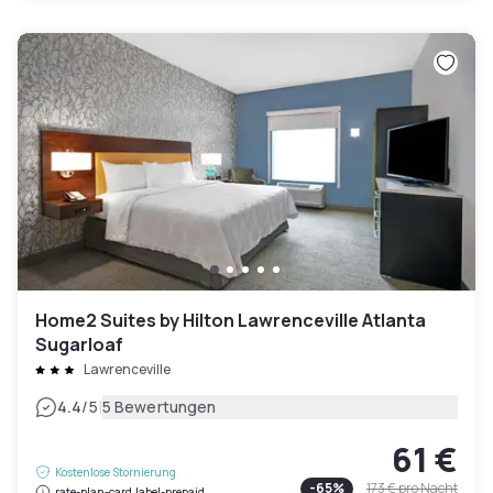
Home2 Suites by Hilton Lawrenceville Atlanta
Sugarloaf
Lawrenceville
|
4.4
/5
5 Bewertungen
61 €
Kostenlose Stornierung
-
65
%
173 €
pro Nacht
rate-plan-card.label-prepaid