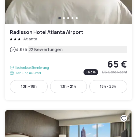
Radisson Hotel Atlanta Airport
Atlanta
|
4.6
/5
22 Bewertungen
65 €
Kostenlose Stornierung
-
63
%
173 €
pro Nacht
Zahlung im Hotel
10h - 18h
13h - 21h
18h - 23h