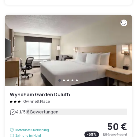
Wyndham Garden Duluth
Gwinnett Place
|
4.1
/5
8 Bewertungen
50 €
Kostenlose Stornierung
-
59
%
121 €
pro Nacht
Zahlung im Hotel