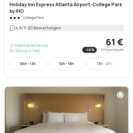
Holiday Inn Express Atlanta Airport-College Park
by IHG
College Park
|
4.6
/5
20 Bewertungen
61 €
Kostenlose Stornierung
-
46
%
111 €
pro Nacht
Zahlung im Hotel
06h - 13h
10h - 18h
13h - 21h