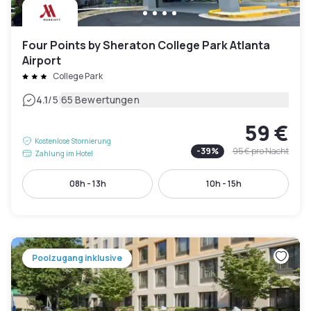
Four Points by Sheraton College Park Atlanta
Airport
College Park
|
4.1
/5
65 Bewertungen
59 €
Kostenlose Stornierung
-
39
%
95 €
pro Nacht
Zahlung im Hotel
08h - 13h
10h - 15h
Poolzugang inklusive