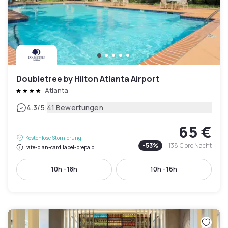
Doubletree by Hilton Atlanta Airport
Atlanta
|
4.3
/5
41 Bewertungen
65 €
Kostenlose Stornierung
-
53
%
138 €
pro Nacht
rate-plan-card.label-prepaid
10h - 18h
10h - 16h