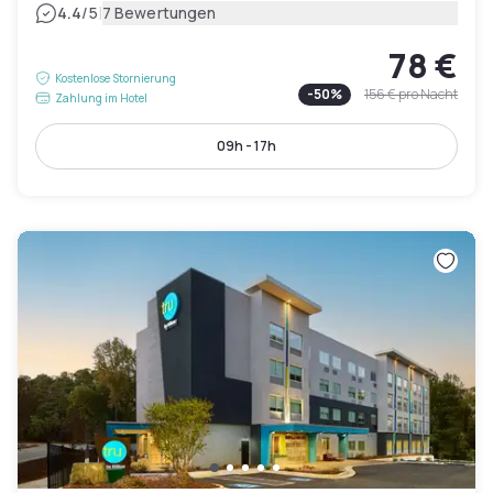
|
4.4
/5
7 Bewertungen
78 €
Kostenlose Stornierung
-
50
%
156 €
pro Nacht
Zahlung im Hotel
09h - 17h