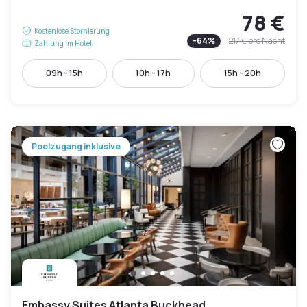
78 €
Kostenlose Stornierung
-
64
%
217 €
pro Nacht
Zahlung im Hotel
09h - 15h
10h - 17h
15h - 20h
Poolzugang inklusive
Embassy Suites Atlanta Buckhead