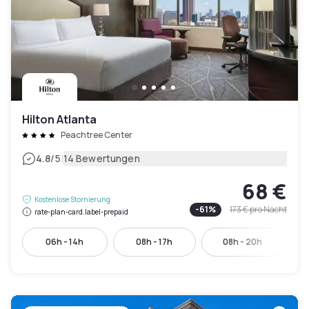
Hilton Atlanta
Peachtree Center
|
4.8
/5
14 Bewertungen
68 €
Kostenlose Stornierung
-
61
%
173 €
pro Nacht
rate-plan-card.label-prepaid
06h - 14h
08h - 17h
08h - 20h