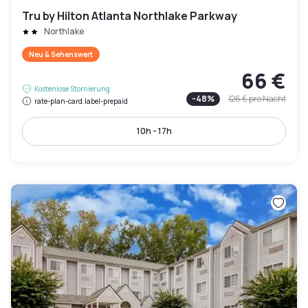
Tru by Hilton Atlanta Northlake Parkway
Northlake
Neu & Sehenswert
66 €
Kostenlose Stornierung
-
48
%
126 €
pro Nacht
rate-plan-card.label-prepaid
10h - 17h