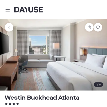
Dayuse
Teilen
Spei
1
/
18
Westin Buckhead Atlanta