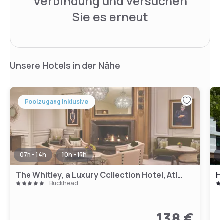
Verbindung und versuchen
Sie es erneut
Unsere Hotels in der Nähe
Poolzugang inklusive
07h - 14h
10h - 17h
The Whitley, a Luxury Collection Hotel, Atlanta Buckhead
H
Buckhead
138 €