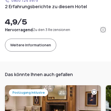
0800 724 5975
2 Erfahrungsberichte zu diesem Hotel
4,9
/5
Info
Hervorragend
Zu den 3 Rezensionen
Weitere Informationen
Das könnte Ihnen auch gefallen
Poolzugang inklusive