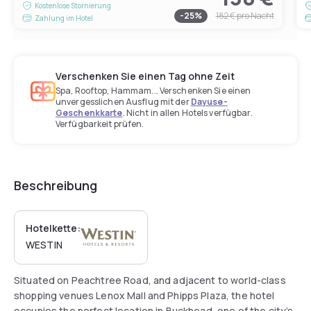
Kostenlose Stornierung
-
25
%
182 €
pro Nacht
Zahlung im Hotel
Verschenken Sie einen Tag ohne Zeit
Spa, Rooftop, Hammam... Verschenken Sie einen
unvergesslichen Ausflug mit der
Dayuse-
Geschenkkarte
. Nicht in allen Hotels verfügbar.
Verfügbarkeit prüfen.
Beschreibung
Hotelkette:
WESTIN
Situated on Peachtree Road, and adjacent to world-class
shopping venues Lenox Mall and Phipps Plaza, the hotel
occupies the perfect location in Buckhead, one of the city’s