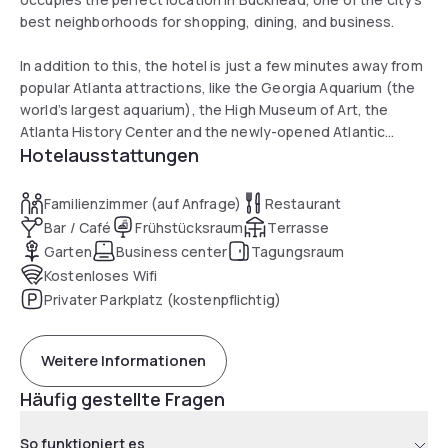
best neighborhoods for shopping, dining, and business.
In addition to this, the hotel is just a few minutes away from
popular Atlanta attractions, like the Georgia Aquarium (the
world’s largest aquarium), the High Museum of Art, the
Atlanta History Center and the newly-opened Atlantic
Hotelausstattungen
Station.
Familienzimmer (auf Anfrage)
Restaurant
Bar / Café
Frühstücksraum
Terrasse
Garten
Business center
Tagungsraum
Kostenloses Wifi
Privater Parkplatz (kostenpflichtig)
Weitere Informationen
Häufig gestellte Fragen
So funktioniert es