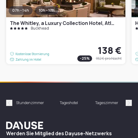
07h - 14h
10h - 17h
The Whitley, a Luxury Collection Hotel, Atlanta Buckhead
H
Buckhead
138 €
Kostenlose Stornierung
-
25
%
182 €
pro Nacht
Zahlung im Hotel
Stundenzimmer
Tageshotel
Tageszimmer
Gün
Précédent
Suiv
Dayuse
Werden Sie Mitglied des Dayuse-Netzwerks