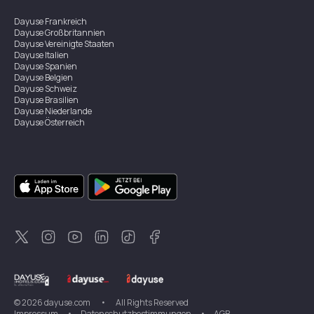
Dayuse
Frankreich
Dayuse
Großbritannien
Dayuse
Vereinigte Staaten
Dayuse
Italien
Dayuse
Spanien
Dayuse
Belgien
Dayuse
Schweiz
Dayuse
Brasilien
Dayuse
Niederlande
Dayuse
Österreich
Dayuse
Australien
Dayuse
Irland
Dayuse
Hongkong
Dayuse
Kanada
Dayuse
Singapur
Dayuse
Zweden
Dayuse
Thailand
Dayuse
Portugal
Dayuse
Korea
Dayuse
Neuseeland
Dayuse
Türkei
©
2026
dayuse.com
•
All Rights Reserved
Impressum
•
Datenschutzbestimmungen
•
AGB