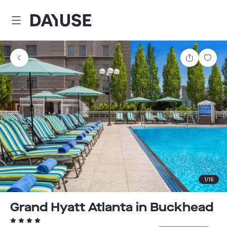
Dayuse
Teilen
Spei
1
/
16
Grand Hyatt Atlanta in Buckhead