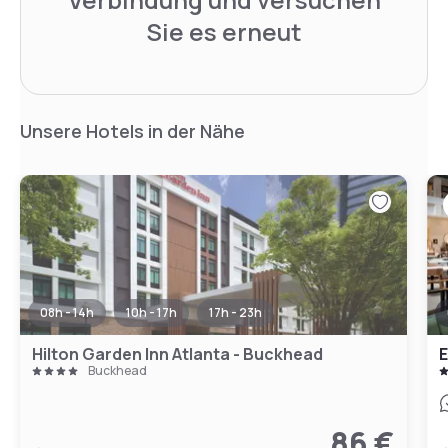
Sie es erneut
Unsere Hotels in der Nähe
08h - 14h
10h - 17h
17h - 23h
Hilton Garden Inn Atlanta - Buckhead
E
Buckhead
86 €