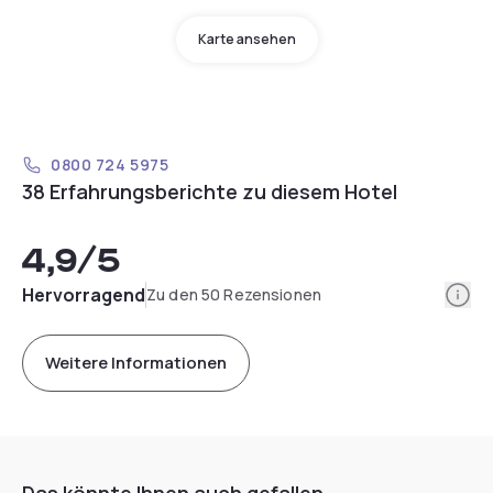
Karte ansehen
0800 724 5975
38 Erfahrungsberichte zu diesem Hotel
4,9
/5
Info
Hervorragend
Zu den 50 Rezensionen
Weitere Informationen
Das könnte Ihnen auch gefallen