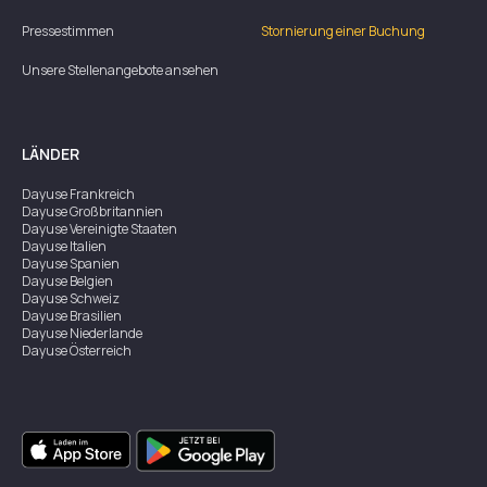
Pressestimmen
Stornierung einer Buchung
Unsere Stellenangebote ansehen
LÄNDER
Dayuse
Frankreich
Dayuse
Großbritannien
Dayuse
Vereinigte Staaten
Dayuse
Italien
Dayuse
Spanien
Dayuse
Belgien
Dayuse
Schweiz
Dayuse
Brasilien
Dayuse
Niederlande
Dayuse
Österreich
Dayuse
Australien
Dayuse
Irland
Dayuse
Hongkong
Dayuse
Kanada
Dayuse
Singapur
Dayuse
Zweden
Dayuse
Thailand