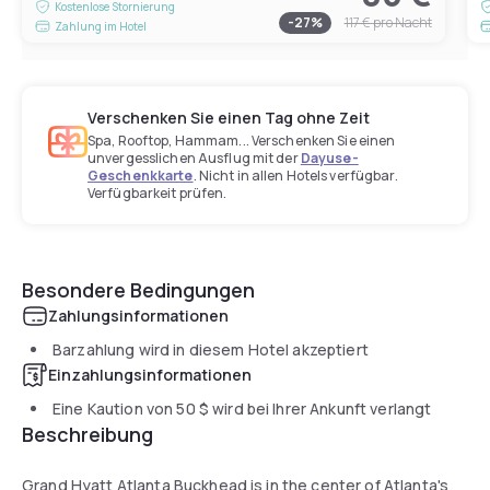
Kostenlose Stornierung
-
27
%
117 €
pro Nacht
Zahlung im Hotel
Verschenken Sie einen Tag ohne Zeit
Spa, Rooftop, Hammam... Verschenken Sie einen
unvergesslichen Ausflug mit der
Dayuse-
Geschenkkarte
. Nicht in allen Hotels verfügbar.
Verfügbarkeit prüfen.
Besondere Bedingungen
Zahlungsinformationen
Barzahlung wird in diesem Hotel akzeptiert
Einzahlungsinformationen
Eine Kaution von
50 $
wird bei Ihrer Ankunft verlangt
Beschreibung
Grand Hyatt Atlanta Buckhead is in the center of Atlanta's