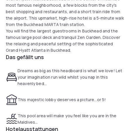
most famous neighborhood, a few blocks from the city's
best shopping and restaurants, and a short train ride from
the airport. This upmarket, high-rise hotel is a 5-minute walk
from the Buckhead MARTA train station.
You will find the largest guestrooms in Buckhead and the
famous large pool deck and tranquil Zen Garden. Discover
the relaxing and peaceful setting of the sophisticated
Grand Hyatt Atlanta in Buckhead.
Das gefällt uns
Dreams as big as this headboard is what we love! Let
your imagination run wild whilst you nap in this
heavenly bed...
This majestic lobby deserves a picture...or 5!
This pool area will make you feel like you are in the
Maldives...
Hotelausstattungen