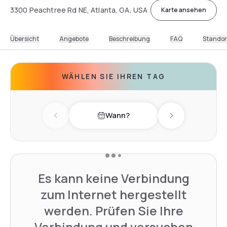
3300 Peachtree Rd NE, Atlanta, GA, USA
Karte ansehen
Übersicht
Angebote
Beschreibung
FAQ
Standor
WÄHLEN SIE IHREN TAG
Wann?
Previous day
Next day
Es kann keine Verbindung
zum Internet hergestellt
werden. Prüfen Sie Ihre
Verbindung und versuchen