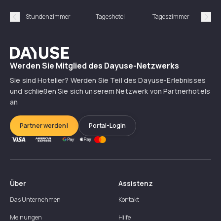
Stundenzimmer
Tageshotel
Tageszimmer
Gün
Précédent
Suiv
Dayuse
Werden Sie Mitglied des Dayuse-Netzwerks
Sie sind Hotelier? Werden Sie Teil des Dayuse-Erlebnisses
und schließen Sie sich unserem Netzwerk von Partnerhotels
an
Partner werden!
Portal-Login
Über
Assistenz
Das Unternehmen
Kontakt
Meinungen
Hilfe