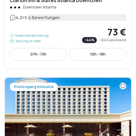
Clarion Inn & Suites Atlanta Downtown
Downtown Atlanta
|
4.2
/5
4 Bewertungen
73 €
Kostenlose Stornierung
-
44
%
130 €
pro Nacht
Zahlung im Hotel
07h - 13h
10h - 18h
Poolzugang inklusive