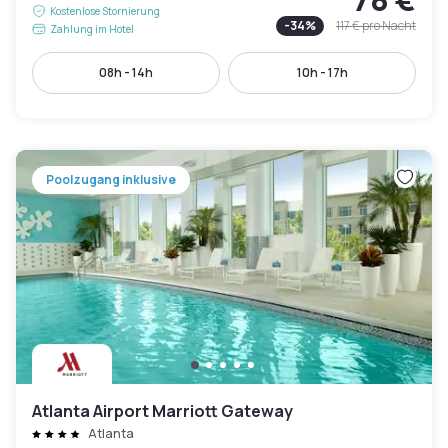
Kostenlose Stornierung
-
34
%
117 €
pro Nacht
Zahlung im Hotel
08h - 14h
10h - 17h
Poolzugang inklusive
Atlanta Airport Marriott Gateway
Atlanta