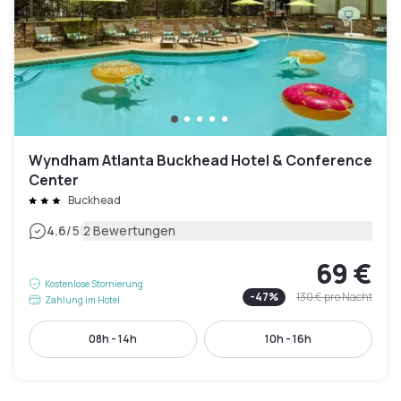
Wyndham Atlanta Buckhead Hotel & Conference
Center
Buckhead
|
4.6
/5
2 Bewertungen
69 €
Kostenlose Stornierung
-
47
%
130 €
pro Nacht
Zahlung im Hotel
08h - 14h
10h - 16h