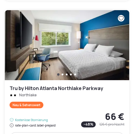
Tru by Hilton Atlanta Northlake Parkway
Northlake
Neu & Sehenswert
66 €
Kostenlose Stornierung
-
48
%
126 €
pro Nacht
rate-plan-card.label-prepaid