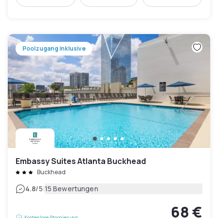
Poolzugang inklusive
Embassy Suites Atlanta Buckhead
Buckhead
|
4.8
/5
15 Bewertungen
68 €
Kostenlose Stornierung