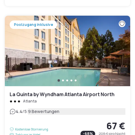
Poolzugang inklusive
La Quinta by Wyndham Atlanta Airport North
Atlanta
|
4.4
/5
9 Bewertungen
67 €
Kostenlose Stornierung
-
68
%
208 €
pro Nacht
Zahlung im Hotel