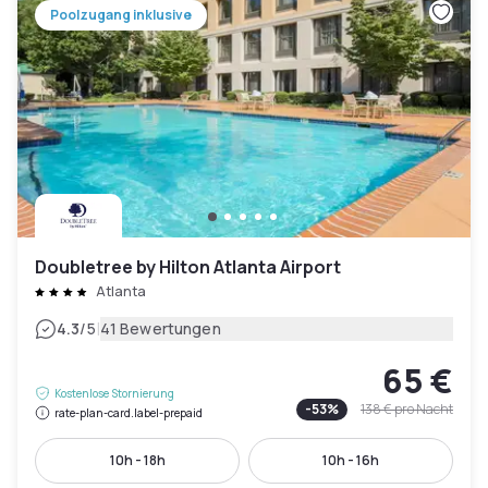
Poolzugang inklusive
Doubletree by Hilton Atlanta Airport
Atlanta
|
4.3
/5
41 Bewertungen
65 €
Kostenlose Stornierung
-
53
%
138 €
pro Nacht
rate-plan-card.label-prepaid
10h - 18h
10h - 16h