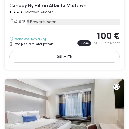
Canopy By Hilton Atlanta Midtown
Midtown Atlanta
|
4.6
/5
8 Bewertungen
100 €
Kostenlose Stornierung
-
53
%
208 €
pro Nacht
rate-plan-card.label-prepaid
09h - 17h