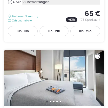
|
4.6
/5
22 Bewertungen
65 €
Kostenlose Stornierung
-
63
%
173 €
pro Nacht
Zahlung im Hotel
10h - 18h
13h - 21h
18h - 23h