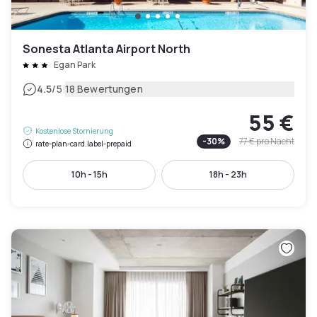
Sonesta Atlanta Airport North
Egan Park
|
4.5
/5
18 Bewertungen
55 €
Kostenlose Stornierung
-
30
%
77 €
pro Nacht
rate-plan-card.label-prepaid
10h - 15h
18h - 23h