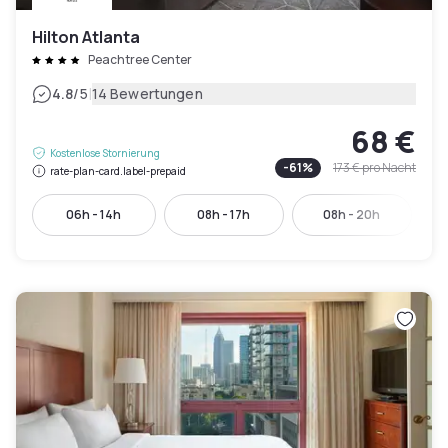
Hilton Atlanta
Peachtree Center
|
4.8
/5
14 Bewertungen
68 €
Kostenlose Stornierung
-
61
%
173 €
pro Nacht
rate-plan-card.label-prepaid
06h - 14h
08h - 17h
08h - 20h