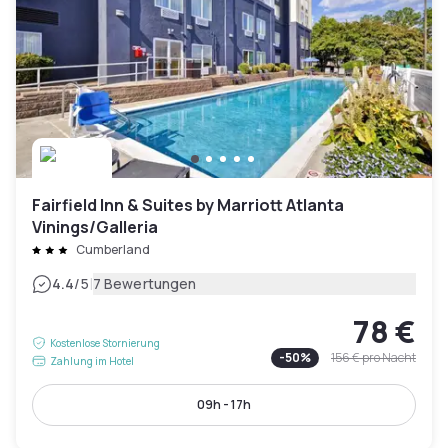
Fairfield Inn & Suites by Marriott Atlanta
Vinings/Galleria
Cumberland
|
4.4
/5
7 Bewertungen
78 €
Kostenlose Stornierung
-
50
%
156 €
pro Nacht
Zahlung im Hotel
09h - 17h