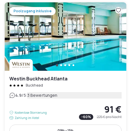
Poolzugang inklusive
Westin Buckhead Atlanta
Buckhead
|
4.9
/5
3 Bewertungen
91 €
Kostenlose Stornierung
-
60
%
225 €
pro Nacht
Zahlung im Hotel
09h - 15h