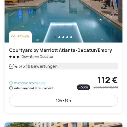
Courtyard by Marriott Atlanta-Decatur/Emory
Downtown Decatur
|
4.5
/5
16 Bewertungen
112 €
Kostenlose Stornierung
-
53
%
233 €
pro Nacht
rate-plan-card.label-prepaid
10h - 16h