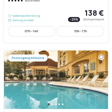
Buckhead
138 €
Kostenlose Stornierung
-
25
%
182 €
pro Nacht
Zahlung im Hotel
07h - 14h
10h - 17h
Poolzugang inklusive