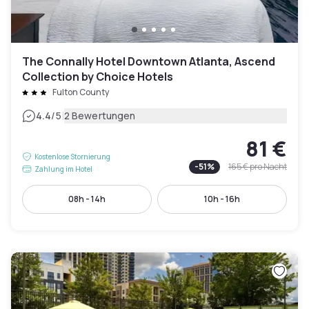
The Connally Hotel Downtown Atlanta, Ascend
Collection by Choice Hotels
Fulton County
|
4.4
/5
2 Bewertungen
81 €
Kostenlose Stornierung
-
51
%
165 €
pro Nacht
Zahlung im Hotel
08h - 14h
10h - 16h