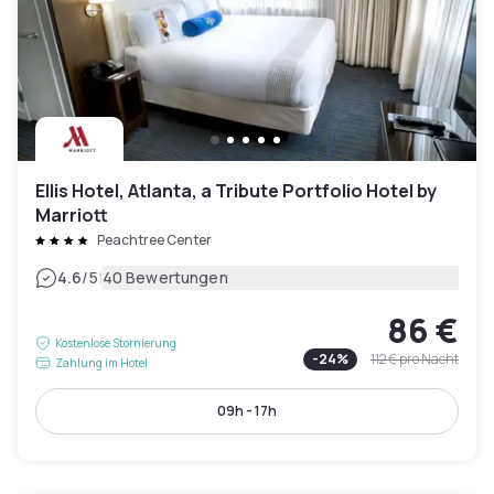
Ellis Hotel, Atlanta, a Tribute Portfolio Hotel by
Marriott
Peachtree Center
|
4.6
/5
40 Bewertungen
86 €
Kostenlose Stornierung
-
24
%
112 €
pro Nacht
Zahlung im Hotel
09h - 17h