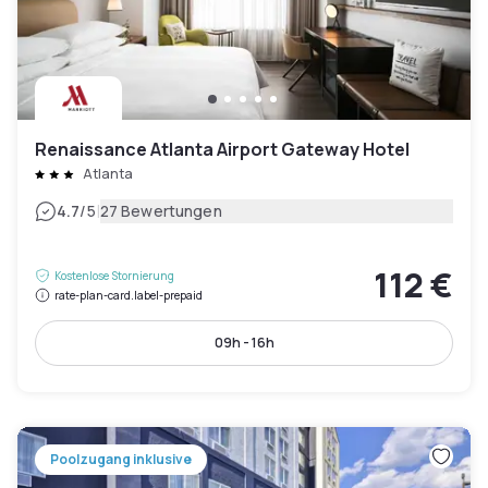
Renaissance Atlanta Airport Gateway Hotel
Atlanta
|
4.7
/5
27 Bewertungen
112 €
Kostenlose Stornierung
rate-plan-card.label-prepaid
09h - 16h
Poolzugang inklusive