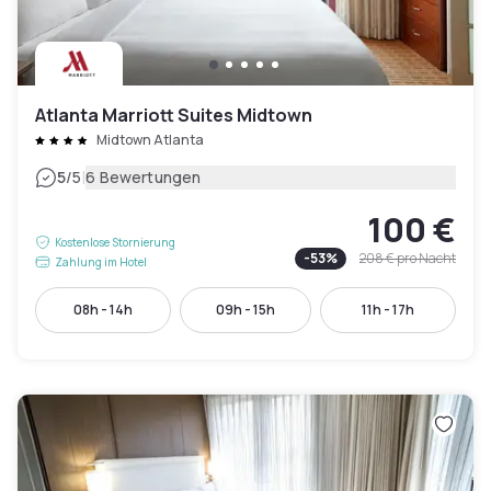
Atlanta Marriott Suites Midtown
Midtown Atlanta
|
5
/5
6 Bewertungen
100 €
Kostenlose Stornierung
-
53
%
208 €
pro Nacht
Zahlung im Hotel
08h - 14h
09h - 15h
11h - 17h