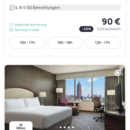
|
4.9
/5
50 Bewertungen
90 €
Kostenlose Stornierung
-
48
%
172 €
pro Nacht
Zahlung im Hotel
10h - 17h
10h - 16h
12h - 17h