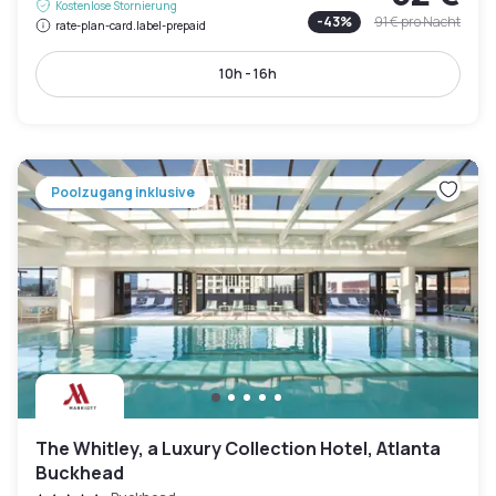
Kostenlose Stornierung
-
43
%
91 €
pro Nacht
rate-plan-card.label-prepaid
10h - 16h
Poolzugang inklusive
The Whitley, a Luxury Collection Hotel, Atlanta
Buckhead