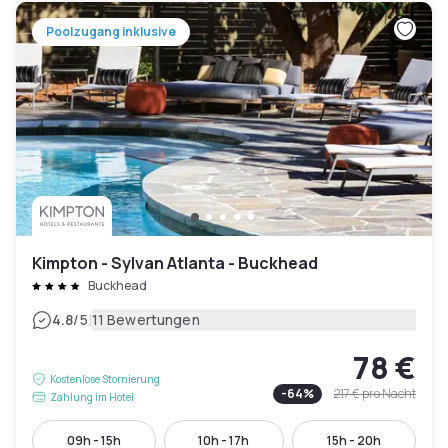
Poolzugang inklusive
Kimpton - Sylvan Atlanta - Buckhead
Buckhead
|
4.8
/5
11 Bewertungen
78 €
Kostenlose Stornierung
-
64
%
217 €
pro Nacht
Zahlung im Hotel
09h - 15h
10h - 17h
15h - 20h