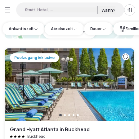
Stadt, Hotel, ...
Wann?
Alle 
Verfügbare Tageshotels in Peachtree Center
:
30
Ankunftszeit
Abreisezeit
Dauer
Famili
hotel.cta.view_map
Poolzugang inklusive
Grand Hyatt Atlanta in Buckhead
Buckhead