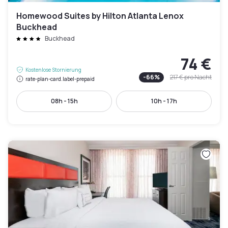
Homewood Suites by Hilton Atlanta Lenox
Buckhead
Buckhead
74 €
Kostenlose Stornierung
-
66
%
217 €
pro Nacht
rate-plan-card.label-prepaid
08h - 15h
10h - 17h