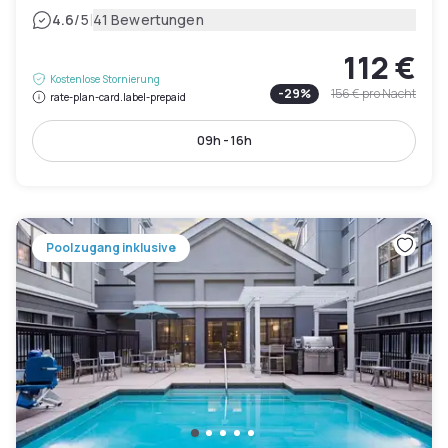
|
4.6
/5
41 Bewertungen
112 €
Kostenlose Stornierung
-
29
%
156 €
pro Nacht
rate-plan-card.label-prepaid
09h - 16h
Poolzugang inklusive