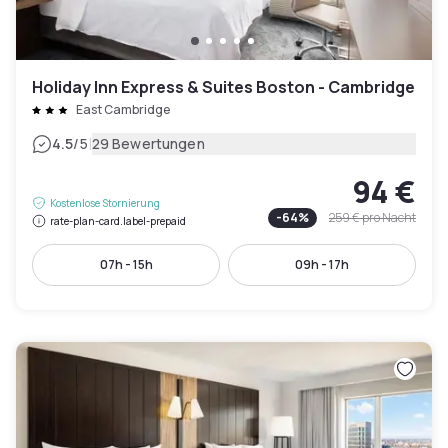
Holiday Inn Express & Suites Boston - Cambridge
East Cambridge
|
4.5
/5
29 Bewertungen
94 €
Kostenlose Stornierung
-
64
%
259 €
pro Nacht
rate-plan-card.label-prepaid
07h - 15h
09h - 17h