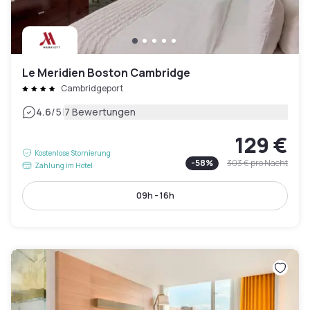
Le Meridien Boston Cambridge
Cambridgeport
|
4.6
/5
7 Bewertungen
129 €
Kostenlose Stornierung
-
58
%
303 €
pro Nacht
Zahlung im Hotel
09h - 16h