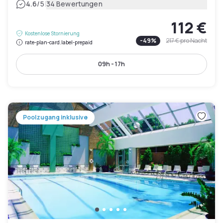
|
4.6
/5
34 Bewertungen
112 €
Kostenlose Stornierung
-
49
%
217 €
pro Nacht
rate-plan-card.label-prepaid
09h - 17h
Poolzugang inklusive