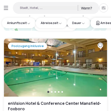
Stadt, Hotel, ...
Wann?
Alle 
Verfügbare Tageshotels in Foxborough
:
18
Ankunftszeit
Abreisezeit
Dauer
Am bes
hotel.cta.view_map
Poolzugang inklusive
enVision Hotel & Conference Center Mansfield-
Foxboro