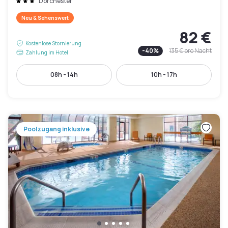
Dorchester
Neu & Sehenswert
82 €
Kostenlose Stornierung
-
40
%
135 €
pro Nacht
Zahlung im Hotel
08h - 14h
10h - 17h
Poolzugang inklusive