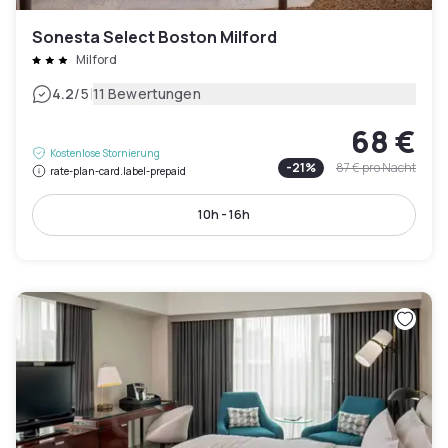
Sonesta Select Boston Milford
Milford
|
4.2
/5
11 Bewertungen
68 €
Kostenlose Stornierung
-
21
%
87 €
pro Nacht
rate-plan-card.label-prepaid
10h - 16h