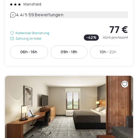
Mansfield
|
4.4
/5
59 Bewertungen
77 €
Kostenlose Stornierung
-
42
%
132 €
pro Nacht
Zahlung im Hotel
06h - 16h
09h - 18h
10h - 22h