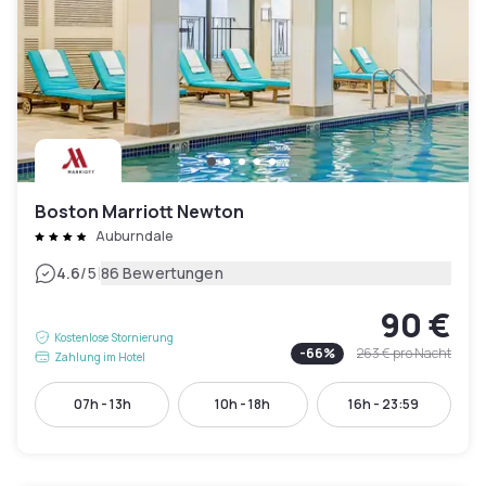
Boston Marriott Newton
Auburndale
|
4.6
/5
86 Bewertungen
90 €
Kostenlose Stornierung
-
66
%
263 €
pro Nacht
Zahlung im Hotel
07h - 13h
10h - 18h
16h - 23:59