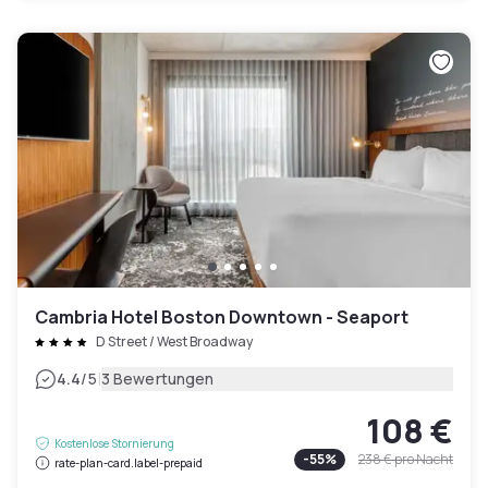
Cambria Hotel Boston Downtown - Seaport
D Street / West Broadway
|
4.4
/5
3 Bewertungen
108 €
Kostenlose Stornierung
-
55
%
238 €
pro Nacht
rate-plan-card.label-prepaid