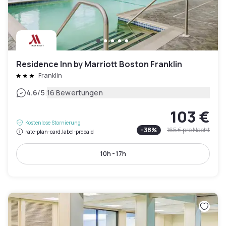
Residence Inn by Marriott Boston Franklin
Franklin
|
4.6
/5
16 Bewertungen
103 €
Kostenlose Stornierung
-
38
%
165 €
pro Nacht
rate-plan-card.label-prepaid
10h - 17h