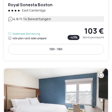
Royal Sonesta Boston
East Cambridge
|
4.6
/5
14 Bewertungen
103 €
Kostenlose Stornierung
-
43
%
180 €
pro Nacht
rate-plan-card.label-prepaid
10h - 16h