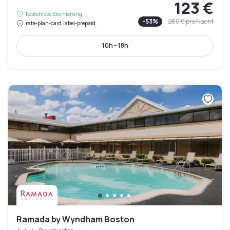
123 €
Kostenlose Stornierung
-
53
%
260 €
pro Nacht
rate-plan-card.label-prepaid
10h - 18h
Ramada by Wyndham Boston