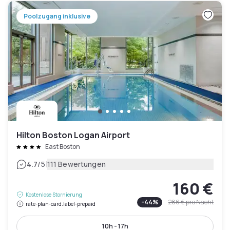
Poolzugang inklusive
Hilton Boston Logan Airport
East Boston
|
4.7
/5
111 Bewertungen
160 €
Kostenlose Stornierung
-
44
%
286 €
pro Nacht
rate-plan-card.label-prepaid
10h - 17h