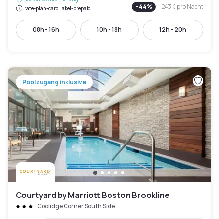
-
44
%
243 €
pro Nacht
rate-plan-card.label-prepaid
08h - 16h
10h - 18h
12h - 20h
Poolzugang inklusive
Courtyard by Marriott Boston Brookline
Coolidge Corner South Side