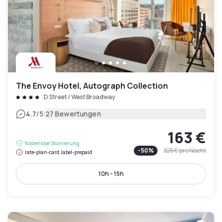
The Envoy Hotel, Autograph Collection
D Street / West Broadway
|
4.7
/5
27 Bewertungen
163 €
Kostenlose Stornierung
-
50
%
325 €
pro Nacht
rate-plan-card.label-prepaid
10h - 15h