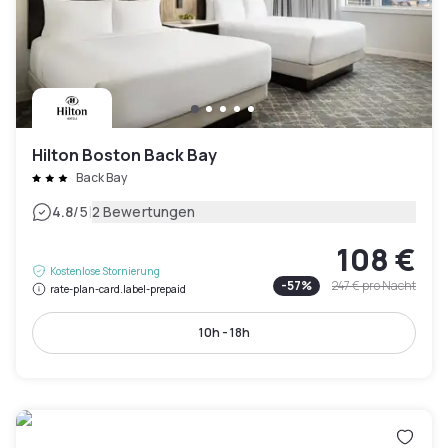
Hilton Boston Back Bay
Back Bay
|
4.8
/5
2 Bewertungen
108 €
Kostenlose Stornierung
-
57
%
247 €
pro Nacht
rate-plan-card.label-prepaid
10h - 18h