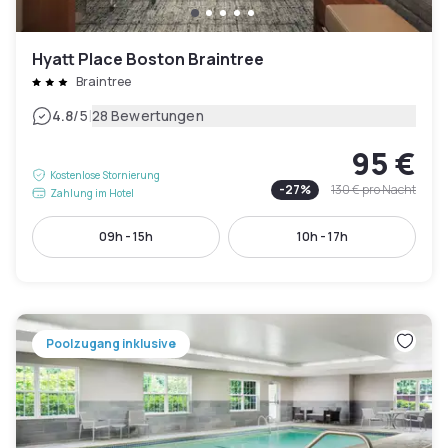
Hyatt Place Boston Braintree
Braintree
|
4.8
/5
28 Bewertungen
95 €
Kostenlose Stornierung
-
27
%
130 €
pro Nacht
Zahlung im Hotel
09h - 15h
10h - 17h
Poolzugang inklusive