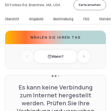
50 Forbes Rd, Braintree, MA, USA
Karte ansehen
Übersicht
Angebote
Beschreibung
FAQ
Standor
WÄHLEN SIE IHREN TAG
Wann?
Previous day
Next day
Es kann keine Verbindung
zum Internet hergestellt
werden. Prüfen Sie Ihre
Verbindung und versuchen