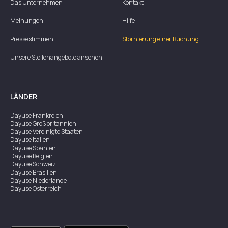
Das Unternehmen
Kontakt
Meinungen
Hilfe
Pressestimmen
Stornierung einer Buchung
Unsere Stellenangebote ansehen
LÄNDER
Dayuse
Frankreich
Dayuse
Großbritannien
Dayuse
Vereinigte Staaten
Dayuse
Italien
Dayuse
Spanien
Dayuse
Belgien
Dayuse
Schweiz
Dayuse
Brasilien
Dayuse
Niederlande
Dayuse
Österreich
Dayuse
Australien
Dayuse
Irland
Dayuse
Hongkong
Dayuse
Kanada