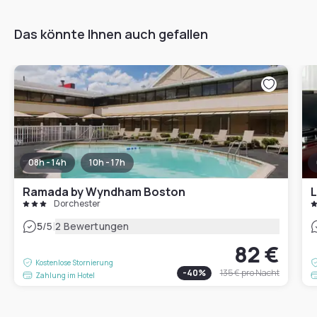
Das könnte Ihnen auch gefallen
08h - 14h
10h - 17h
Ramada by Wyndham Boston
L
Dorchester
|
5
/5
2 Bewertungen
82 €
Kostenlose Stornierung
-
40
%
135 €
pro Nacht
Zahlung im Hotel