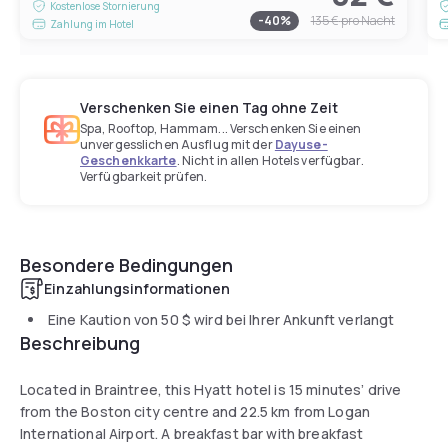
Kostenlose Stornierung
-
40
%
135 €
pro Nacht
Zahlung im Hotel
Verschenken Sie einen Tag ohne Zeit
Spa, Rooftop, Hammam... Verschenken Sie einen
unvergesslichen Ausflug mit der
Dayuse-
Geschenkkarte
. Nicht in allen Hotels verfügbar.
Verfügbarkeit prüfen.
Besondere Bedingungen
Einzahlungsinformationen
Eine Kaution von
50 $
wird bei Ihrer Ankunft verlangt
Beschreibung
Located in Braintree, this Hyatt hotel is 15 minutes’ drive
from the Boston city centre and 22.5 km from Logan
International Airport. A breakfast bar with breakfast