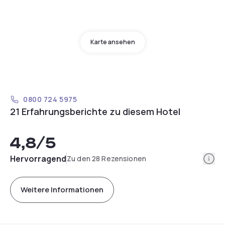
Karte ansehen
0800 724 5975
21 Erfahrungsberichte zu diesem Hotel
4,8
/5
Info
Hervorragend
Zu den 28 Rezensionen
Weitere Informationen