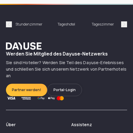
Stundenzimmer
Tageshotel
Tageszimmer
Gün
Précédent
Suiv
Dayuse
Werden Sie Mitglied des Dayuse-Netzwerks
Sie sind Hotelier? Werden Sie Teil des Dayuse-Erlebnisses
und schließen Sie sich unserem Netzwerk von Partnerhotels
an
Partner werden!
Portal-Login
Über
Assistenz