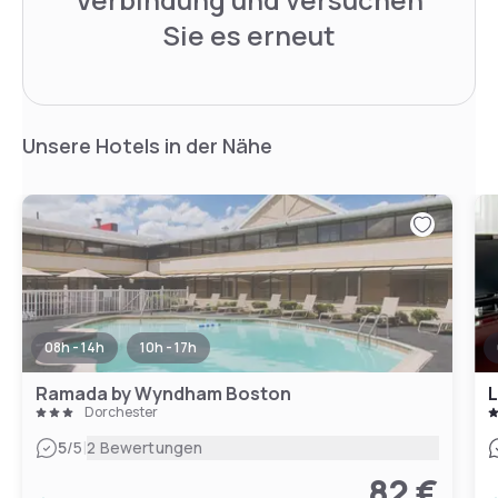
Sie es erneut
Unsere Hotels in der Nähe
08h - 14h
10h - 17h
Ramada by Wyndham Boston
L
Dorchester
|
5
/5
2 Bewertungen
82 €