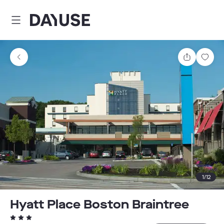
Dayuse
Teilen
Spei
1
/
12
Hyatt Place Boston Braintree