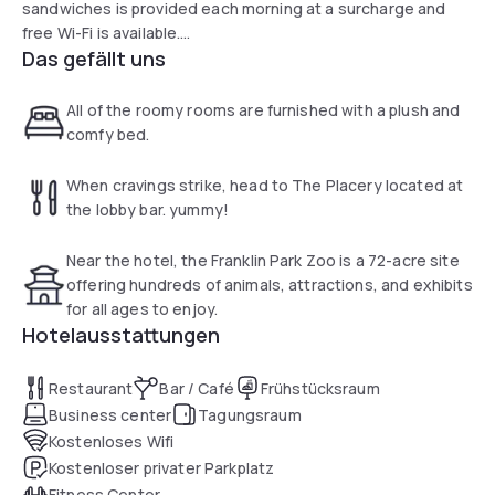
sandwiches is provided each morning at a surcharge and
free Wi-Fi is available.
Das gefällt uns
Guests staying at the Hyatt Place Boston/Braintree can
enjoy exercising in the fitness centre. The hotel also offers
All of the roomy rooms are furnished with a plush and
a transfer service to the Quincy Adams underground rail
comfy bed.
station.
When cravings strike, head to The Placery located at
A flat-screen cable TV and a refrigerator are in every room
the lobby bar. yummy!
at the Hyatt Place Braintree. There are also free toiletries
and a hairdryer in the en suite bathroom. The king room has
Near the hotel, the Franklin Park Zoo is a 72-acre site
a sofa bed.
offering hundreds of animals, attractions, and exhibits
for all ages to enjoy.
Shopping and dining at South Shore Plaza is 7 minutes’ walk
Hotelausstattungen
away.
Restaurant
Bar / Café
Frühstücksraum
Business center
Tagungsraum
Kostenloses Wifi
Kostenloser privater Parkplatz
Fitness Center