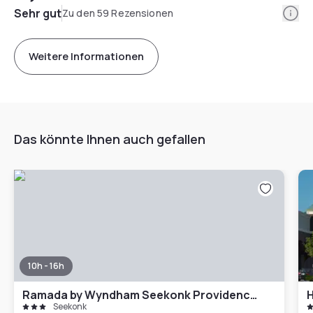
Info
Sehr gut
Zu den 59 Rezensionen
Weitere Informationen
Das könnte Ihnen auch gefallen
10h - 16h
Ramada by Wyndham Seekonk Providence Area
H
Seekonk