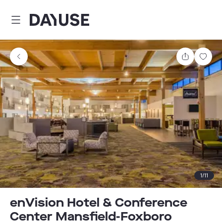
Dayuse
Teilen
Spei
1
/
11
enVision Hotel & Conference
Center Mansfield-Foxboro