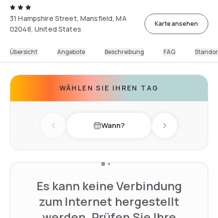
31 Hampshire Street, Mansfield, MA
Karte ansehen
02048, United States
Übersicht
Angebote
Beschreibung
FAQ
Standor
WÄHLEN SIE IHREN TAG
Wann?
Previous day
Next day
Es kann keine Verbindung
zum Internet hergestellt
werden. Prüfen Sie Ihre