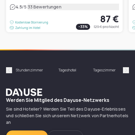
|
4.5
/5
33 Bewertungen
87 €
Kostenlose Stornierung
-
33
%
129 €
pro Nacht
Zahlung im Hotel
Stundenzimmer
Tageshotel
Tageszimmer
Gün
Précédent
Suiv
Dayuse
Werden Sie Mitglied des Dayuse-Netzwerks
Sie sind Hotelier? Werden Sie Teil des Dayuse-Erlebnisses
und schließen Sie sich unserem Netzwerk von Partnerhotels
an