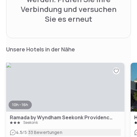
Verbindung und versuchen
Sie es erneut
Unsere Hotels in der Nähe
10h - 16h
Ramada by Wyndham Seekonk Providence Area
H
Seekonk
|
4.5
/5
33 Bewertungen