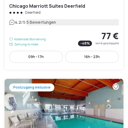
Chicago Marriott Suites Deerfield
Deerfield
|
4.2
/5
5 Bewertungen
77 €
Kostenlose Stornierung
-
48
%
147 €
pro Nacht
Zahlung im Hotel
09h - 17h
16h - 23h
Poolzugang inklusive