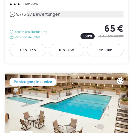
Glenview
|
4.7
/5
27 Bewertungen
65 €
Kostenlose Stornierung
-
50
%
130 €
pro Nacht
Zahlung im Hotel
08h - 13h
10h - 16h
12h - 18h
Poolzugang inklusive