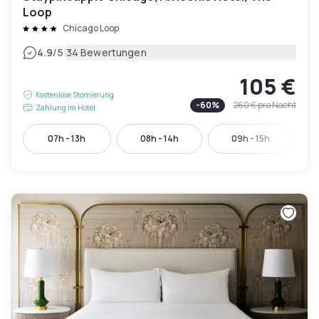
Loop
Chicago Loop
|
4.9
/5
34 Bewertungen
105 €
Kostenlose Stornierung
-
60
%
260 €
pro Nacht
Zahlung im Hotel
07h - 13h
08h - 14h
09h - 15h