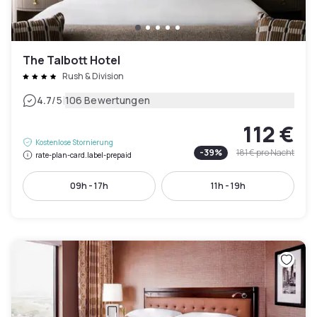
The Talbott Hotel
Rush & Division
|
4.7
/5
106 Bewertungen
112 €
Kostenlose Stornierung
-
39
%
181 €
pro Nacht
rate-plan-card.label-prepaid
09h - 17h
11h - 19h