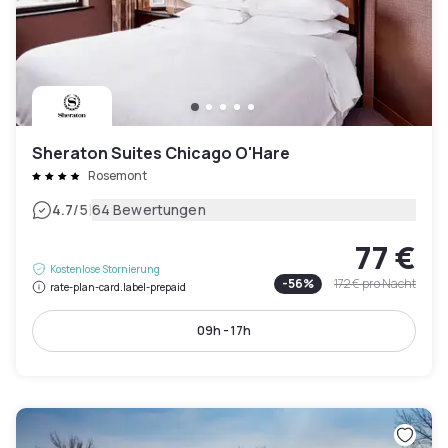
Sheraton Suites Chicago O'Hare
Rosemont
|
4.7
/5
64 Bewertungen
77 €
Kostenlose Stornierung
-
56
%
172 €
pro Nacht
rate-plan-card.label-prepaid
09h - 17h