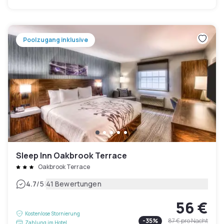
Poolzugang inklusive
Sleep Inn Oakbrook Terrace
Oakbrook Terrace
|
4.7
/5
41 Bewertungen
56 €
Kostenlose Stornierung
-
35
%
87 €
pro Nacht
Zahlung im Hotel