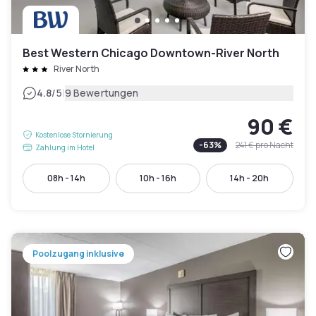
Best Western Chicago Downtown-River North
River North
|
4.8
/5
9 Bewertungen
90 €
Kostenlose Stornierung
-
63
%
241 €
pro Nacht
Zahlung im Hotel
08h - 14h
10h - 16h
14h - 20h
Poolzugang inklusive