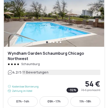
Wyndham Garden Schaumburg Chicago
Northwest
Schaumburg
|
4.2
/5
11 Bewertungen
54 €
Kostenlose Stornierung
-
32
%
78 €
pro Nacht
Zahlung im Hotel
07h - 14h
09h - 17h
11h - 18h