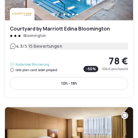
Courtyard by Marriott Edina Bloomington
Bloomington
|
4.3
/5
15 Bewertungen
78 €
Kostenlose Stornierung
-
50
%
156 €
pro Nacht
rate-plan-card.label-prepaid
10h - 18h