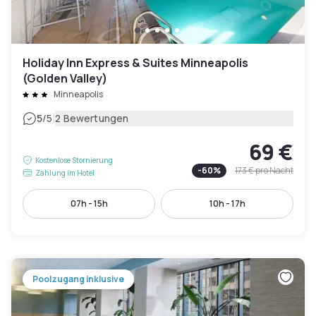
Holiday Inn Express & Suites Minneapolis
(Golden Valley)
Minneapolis
|
5
/5
2 Bewertungen
69 €
Kostenlose Stornierung
-
60
%
173 €
pro Nacht
Zahlung im Hotel
07h - 15h
10h - 17h
Poolzugang inklusive