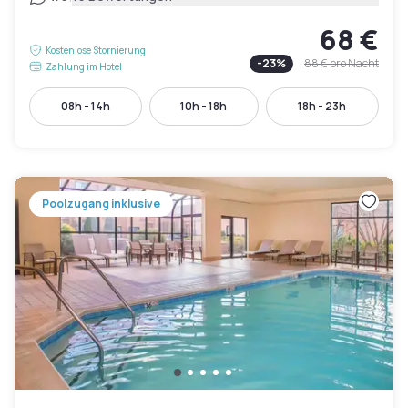
68 €
Kostenlose Stornierung
-
23
%
88 €
pro Nacht
Zahlung im Hotel
08h - 14h
10h - 18h
18h - 23h
Poolzugang inklusive