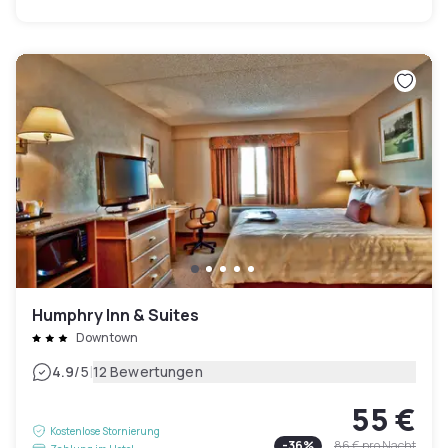
Humphry Inn & Suites
Downtown
|
4.9
/5
12 Bewertungen
55 €
Kostenlose Stornierung
-
36
%
86 €
pro Nacht