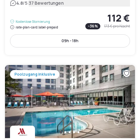
|
4.8
/5
37 Bewertungen
112 €
Kostenlose Stornierung
-
36
%
173 €
pro Nacht
rate-plan-card.label-prepaid
09h - 18h
Poolzugang inklusive