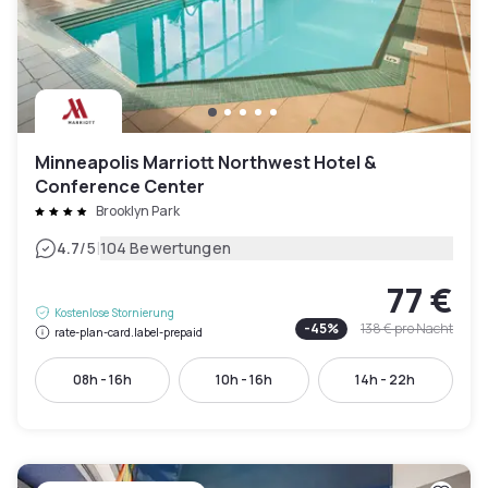
Minneapolis Marriott Northwest Hotel &
Conference Center
Brooklyn Park
|
4.7
/5
104 Bewertungen
77 €
Kostenlose Stornierung
-
45
%
138 €
pro Nacht
rate-plan-card.label-prepaid
08h - 16h
10h - 16h
14h - 22h