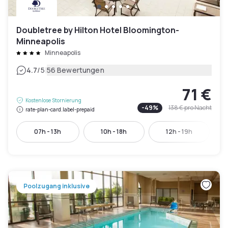
Doubletree by Hilton Hotel Bloomington-
Minneapolis
Minneapolis
|
4.7
/5
56 Bewertungen
71 €
Kostenlose Stornierung
-
49
%
138 €
pro Nacht
rate-plan-card.label-prepaid
07h - 13h
10h - 18h
12h - 19h
Poolzugang inklusive