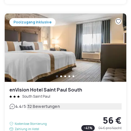
Poolzugang inklusive
enVision Hotel Saint Paul South
South Saint Paul
|
4.4
/5
32 Bewertungen
56 €
Kostenlose Stornierung
-
41
%
94 €
pro Nacht
Zahlung im Hotel