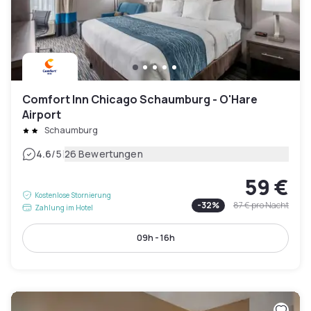
Comfort Inn Chicago Schaumburg - O'Hare
Airport
Schaumburg
|
4.6
/5
26 Bewertungen
59 €
Kostenlose Stornierung
-
32
%
87 €
pro Nacht
Zahlung im Hotel
09h - 16h