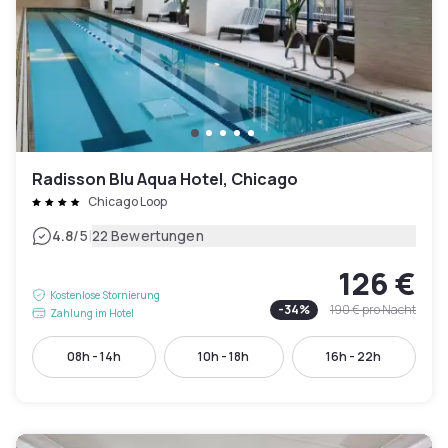
Radisson Blu Aqua Hotel, Chicago
Chicago Loop
|
4.8
/5
22 Bewertungen
126 €
Kostenlose Stornierung
-
34
%
190 €
pro Nacht
Zahlung im Hotel
08h - 14h
10h - 18h
16h - 22h