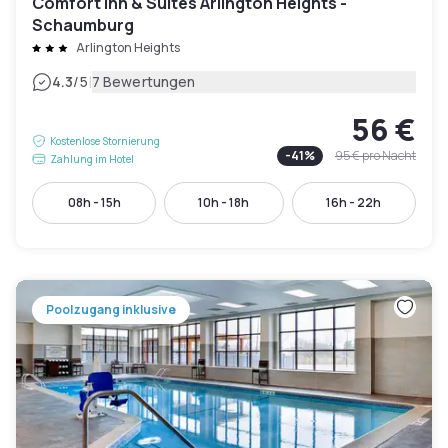
Comfort Inn & Suites Arlington Heights -
Schaumburg
Arlington Heights
|
4.3
/5
7 Bewertungen
56 €
Kostenlose Stornierung
-
41
%
95 €
pro Nacht
Zahlung im Hotel
08h - 15h
10h - 18h
16h - 22h
Poolzugang inklusive