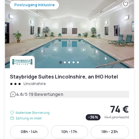
Poolzugang inklusive
Staybridge Suites Lincolnshire, an IHG Hotel
Lincolnshire
|
4.6
/5
19 Bewertungen
74 €
Kostenlose Stornierung
-
36
%
114 €
pro Nacht
Zahlung im Hotel
08h - 14h
10h - 17h
18h - 23h