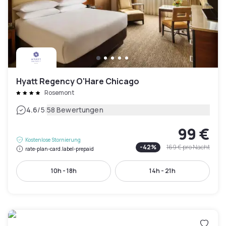
Hyatt Regency O'Hare Chicago
Rosemont
|
4.6
/5
58 Bewertungen
99 €
Kostenlose Stornierung
-
42
%
169 €
pro Nacht
rate-plan-card.label-prepaid
10h - 18h
14h - 21h