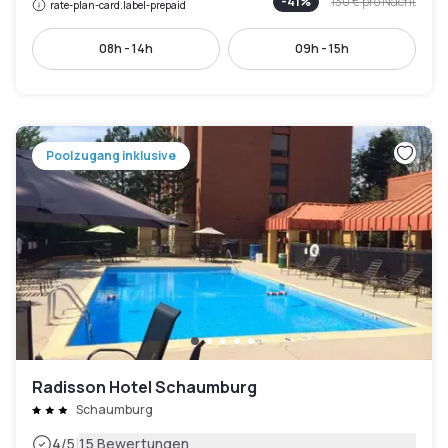
-
41
%
130 €
pro Nacht
rate-plan-card.label-prepaid
08h - 14h
09h - 15h
Poolzugang inklusive
Radisson Hotel Schaumburg
Schaumburg
|
4
/5
15 Bewertungen