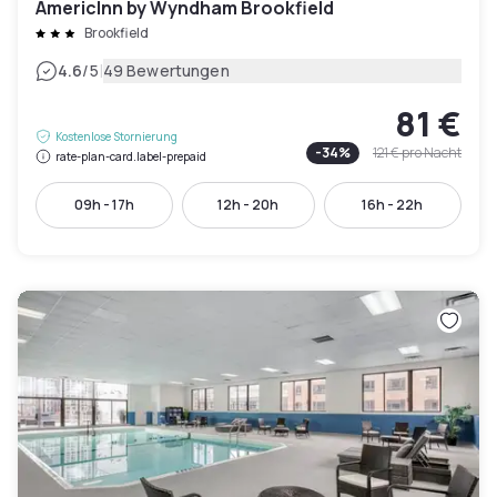
AmericInn by Wyndham Brookfield
Brookfield
|
4.6
/5
49 Bewertungen
81 €
Kostenlose Stornierung
-
34
%
121 €
pro Nacht
rate-plan-card.label-prepaid
09h - 17h
12h - 20h
16h - 22h