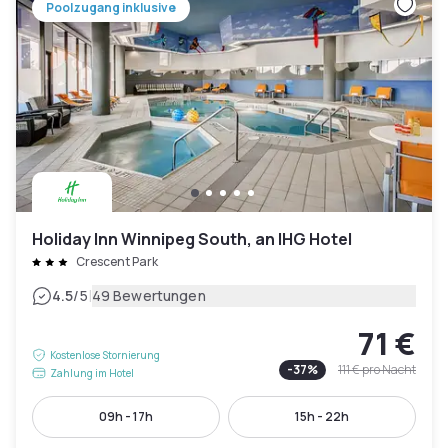
Poolzugang inklusive
Holiday Inn Winnipeg South, an IHG Hotel
Crescent Park
|
4.5
/5
49 Bewertungen
71 €
Kostenlose Stornierung
-
37
%
111 €
pro Nacht
Zahlung im Hotel
09h - 17h
15h - 22h