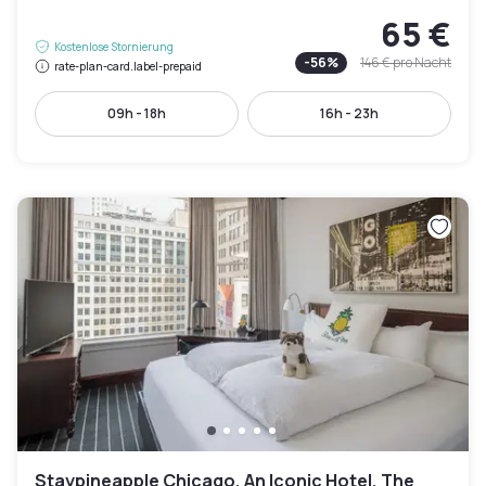
65 €
Kostenlose Stornierung
-
56
%
146 €
pro Nacht
rate-plan-card.label-prepaid
09h - 18h
16h - 23h
Staypineapple Chicago, An Iconic Hotel, The