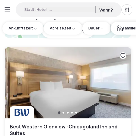
Stadt, Hotel, ...
Wann?
Alle 
Verfügbare Tageshotels in Minnesota
:
319
Ankunftszeit
Abreisezeit
Dauer
Famili
hotel.cta.view_map
Best Western Glenview -Chicagoland Inn and
Suites