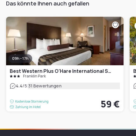
Das könnte Ihnen auch gefallen
09h - 17h
Best Western Plus O'Hare International South Hotel
B
Franklin Park
|
4.4
/5
31 Bewertungen
59 €
Kostenlose Stornierung
Zahlung im Hotel