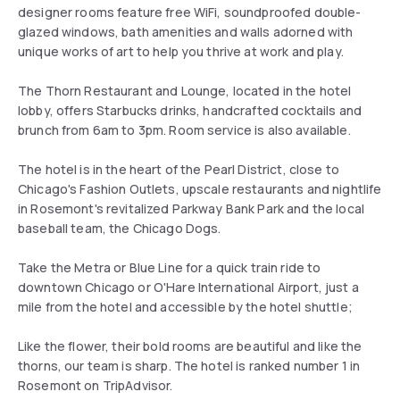
designer rooms feature free WiFi, soundproofed double-
glazed windows, bath amenities and walls adorned with
unique works of art to help you thrive at work and play.
The Thorn Restaurant and Lounge, located in the hotel
lobby, offers Starbucks drinks, handcrafted cocktails and
brunch from 6am to 3pm. Room service is also available.
The hotel is in the heart of the Pearl District, close to
Chicago's Fashion Outlets, upscale restaurants and nightlife
in Rosemont's revitalized Parkway Bank Park and the local
baseball team, the Chicago Dogs.
Take the Metra or Blue Line for a quick train ride to
downtown Chicago or O'Hare International Airport, just a
mile from the hotel and accessible by the hotel shuttle;
Like the flower, their bold rooms are beautiful and like the
thorns, our team is sharp. The hotel is ranked number 1 in
Rosemont on TripAdvisor.