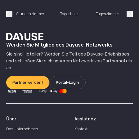
Stundenzimmer
Tageshotel
Tageszimmer
Gün
Précédent
Suiv
Dayuse
Werden Sie Mitglied des Dayuse-Netzwerks
Sie sind Hotelier? Werden Sie Teil des Dayuse-Erlebnisses
und schließen Sie sich unserem Netzwerk von Partnerhotels
an
Partner werden!
Portal-Login
Über
Assistenz
Das Unternehmen
Kontakt