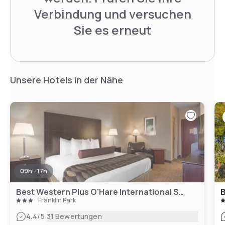
Verbindung und versuchen
Sie es erneut
Unsere Hotels in der Nähe
09h - 17h
Best Western Plus O'Hare International South Hotel
B
Franklin Park
|
4.4
/5
31 Bewertungen