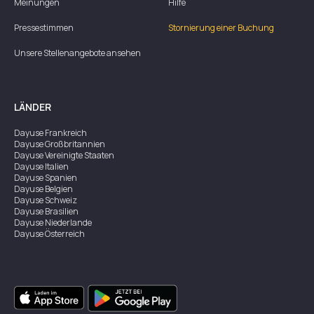
Meinungen
Hilfe
Pressestimmen
Stornierung einer Buchung
Unsere Stellenangebote ansehen
LÄNDER
Dayuse
Frankreich
Dayuse
Großbritannien
Dayuse
Vereinigte Staaten
Dayuse
Italien
Dayuse
Spanien
Dayuse
Belgien
Dayuse
Schweiz
Dayuse
Brasilien
Dayuse
Niederlande
Dayuse
Österreich
Dayuse
Australien
Dayuse
Irland
Dayuse
Hongkong
Dayuse
Kanada
Dayuse
Singapur
Dayuse
Zweden
Dayuse
Thailand