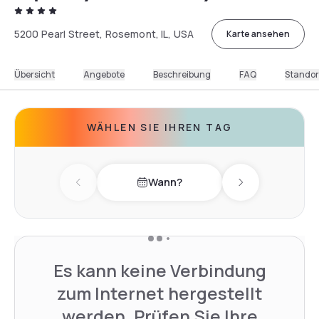
5200 Pearl Street, Rosemont, IL, USA
Karte ansehen
Übersicht
Angebote
Beschreibung
FAQ
Standor
WÄHLEN SIE IHREN TAG
Wann?
Previous day
Next day
Es kann keine Verbindung
zum Internet hergestellt
werden. Prüfen Sie Ihre