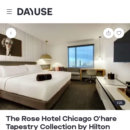
Dayuse
Teilen
Spei
1
/
20
The Rose Hotel Chicago O'hare
Tapestry Collection by Hilton