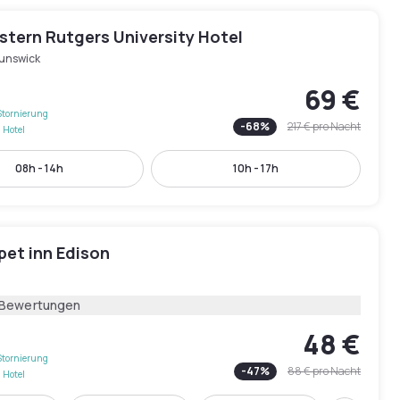
stern Rutgers University Hotel
runswick
69 €
Stornierung
-
68
%
217 €
pro Nacht
 Hotel
08h - 14h
10h - 17h
pet inn Edison
 Bewertungen
48 €
Stornierung
-
47
%
88 €
pro Nacht
 Hotel