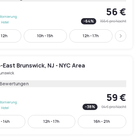
56 €
Stornierung
-
64
%
155 €
pro Nacht
 Hotel
 12h
10h - 15h
12h - 17h
13h - 
Weiter
-East Brunswick, NJ - NYC Area
runswick
 Bewertungen
59 €
Stornierung
-
38
%
94 €
pro Nacht
 Hotel
 - 14h
12h - 17h
16h - 21h