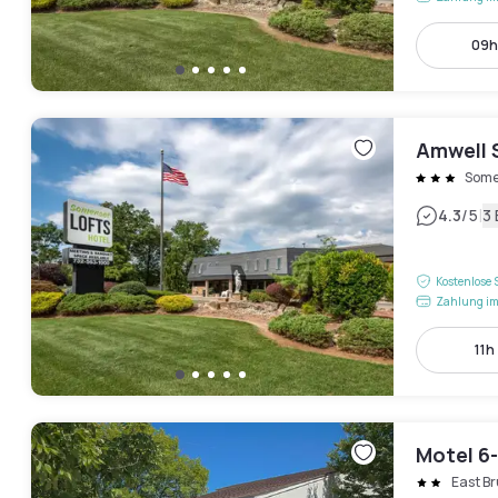
09h
Amwell 
Some
|
4.3
/5
3
Kostenlose 
Zahlung im
11h
Motel 6-
East B