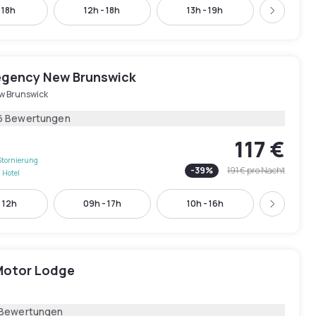
 18h
12h - 18h
13h - 19h
14h -
Weiter
egency New Brunswick
w Brunswick
6 Bewertungen
117 €
Stornierung
-
39
%
191 €
pro Nacht
 Hotel
 12h
09h - 17h
10h - 16h
13h - 
Weiter
Motor Lodge
 Bewertungen