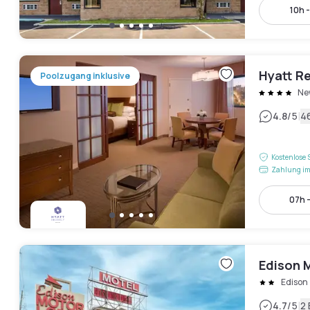
10h -
Hyatt R
Poolzugang inklusive
Ne
|
4.8
/5
4
Kostenlose 
Zahlung im
07h -
Edison 
Edison
|
4.7
/5
2