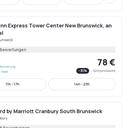
Weiter
 Inn Express Tower Center New Brunswick, an
el
runswick
 Bewertungen
78 €
Stornierung
-
31
%
112 €
pro Nacht
 Hotel
11h - 17h
14h - 23h
rd by Marriott Cranbury South Brunswick
bury
16 Bewertungen