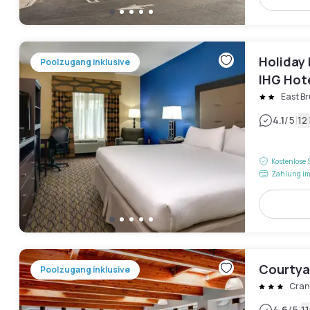
Holiday
Poolzugang inklusive
IHG Hot
East B
|
4.1
/5
12
Kostenlose 
Zahlung im
Courtya
Poolzugang inklusive
Cran
4.6
/5
1