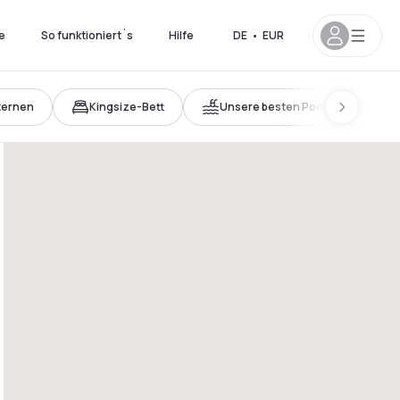
e
So funktioniert´s
Hilfe
DE
•
EUR
ternen
Kingsize-Bett
Unsere besten Pools
 22h