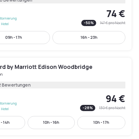
74 €
Stornierung
-
50
%
147 €
pro Nacht
 Hotel
09h - 17h
16h - 23h
rd by Marriott Edison Woodbridge
on
2 Bewertungen
94 €
Stornierung
-
28
%
130 €
pro Nacht
 Hotel
 - 14h
10h - 16h
10h - 17h