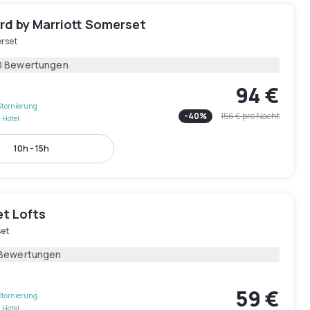
rd by Marriott Somerset
rset
0 Bewertungen
94 €
Stornierung
-
40
%
156 €
pro Nacht
 Hotel
10h - 15h
t Lofts
et
 Bewertungen
59 €
Stornierung
 Hotel