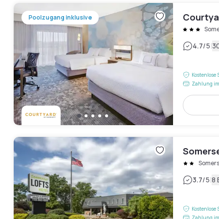
Courtya
Poolzugang inklusive
Some
|
4.7
/5
3
Kostenlose 
Zahlung im
Somerse
Somers
|
3.7
/5
8
Kostenlose 
Zahlung im