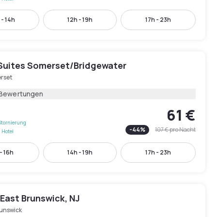
 - 14h
12h - 19h
17h - 23h
Suites Somerset/Bridgewater
rset
 Bewertungen
61 €
Stornierung
-
44
%
107 €
pro Nacht
 Hotel
 - 16h
14h - 19h
17h - 23h
East Brunswick, NJ
runswick