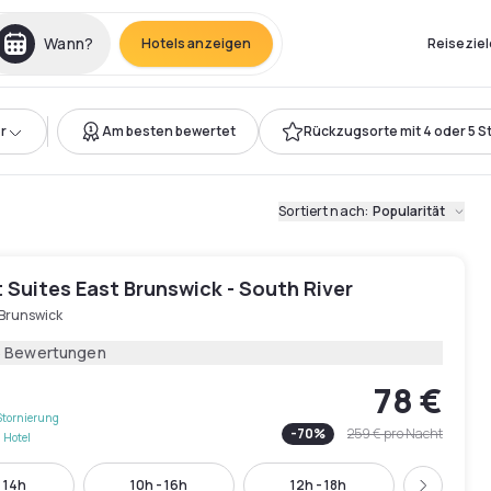
Wann?
Hotels anzeigen
Reiseziel
r
Am besten bewertet
Rückzugsorte mit 4 oder 5 S
Sortiert nach
:
Popularität
Suites East Brunswick - South River
 Brunswick
6 Bewertungen
78 €
Stornierung
-
70
%
259 €
pro Nacht
 Hotel
 14h
10h - 16h
12h - 18h
16h -