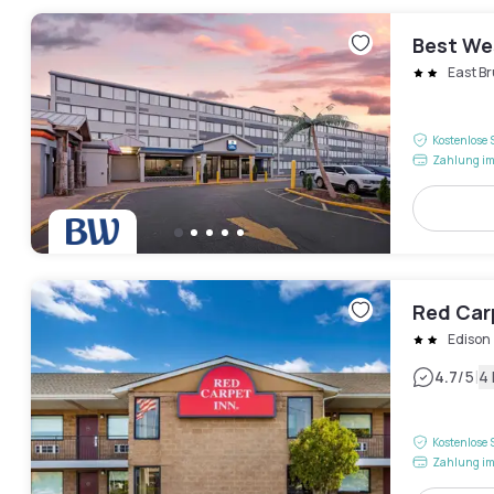
Best We
East B
Kostenlose 
Zahlung im
Red Car
Edison
|
4.7
/5
4
Kostenlose 
Zahlung im