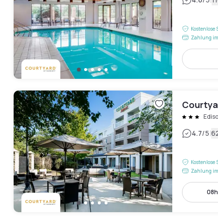
|
Kostenlose 
Zahlung im
Courtya
Edis
|
4.7
/5
6
Kostenlose 
Zahlung im
08h