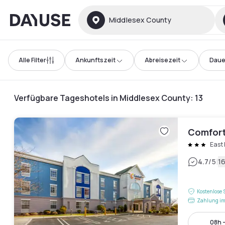
Dayuse
Middlesex County
Alle Filter
Ankunftszeit
Abreisezeit
Daue
Verfügbare Tageshotels in Middlesex County
:
13
Comfort 
East
|
4.7
/5
1
Kostenlose 
Zahlung im
08h -