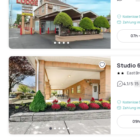
Kostenlose 
Zahlung im
07h -
Studio 6
East B
|
4.1
/5
15
Kostenlose 
Zahlung im
09h