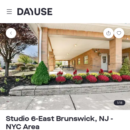
Dayuse
Teilen
Spei
1
/
18
Studio 6-East Brunswick, NJ -
NYC Area