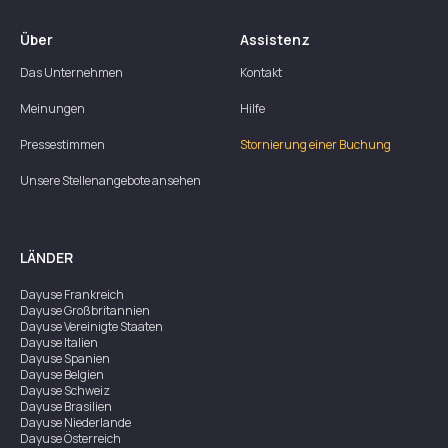
Über
Assistenz
Das Unternehmen
Kontakt
Meinungen
Hilfe
Pressestimmen
Stornierung einer Buchung
Unsere Stellenangebote ansehen
LÄNDER
Dayuse
Frankreich
Dayuse
Großbritannien
Dayuse
Vereinigte Staaten
Dayuse
Italien
Dayuse
Spanien
Dayuse
Belgien
Dayuse
Schweiz
Dayuse
Brasilien
Dayuse
Niederlande
Dayuse
Österreich