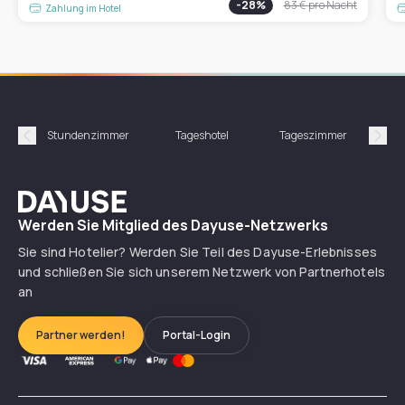
-
28
%
83 €
pro Nacht
Zahlung im Hotel
Stundenzimmer
Tageshotel
Tageszimmer
Gün
Précédent
Suiv
Dayuse
Werden Sie Mitglied des Dayuse-Netzwerks
Sie sind Hotelier? Werden Sie Teil des Dayuse-Erlebnisses
und schließen Sie sich unserem Netzwerk von Partnerhotels
an
Partner werden!
Portal-Login