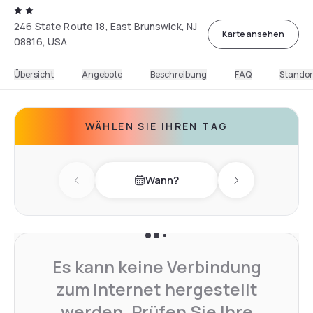
246 State Route 18, East Brunswick, NJ
Karte ansehen
08816, USA
Übersicht
Angebote
Beschreibung
FAQ
Standor
WÄHLEN SIE IHREN TAG
Wann?
Previous day
Next day
Es kann keine Verbindung
zum Internet hergestellt
werden. Prüfen Sie Ihre