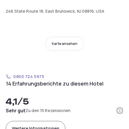
246 State Route 18, East Brunswick, NJ 08816, USA
Karte ansehen
0800 724 5975
14 Erfahrungsberichte zu diesem Hotel
4,1
/5
Info
Sehr gut
Zu den 15 Rezensionen
Weitere Informationen