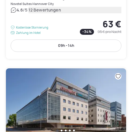
Novotel Suites Hannover City
|
4.6
/5
12 Bewertungen
63 €
Kostenlose Stornierung
-
34
%
95 €
pro Nacht
Zahlung im Hotel
09h - 14h