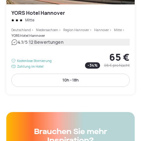
YORS Hotel Hannover
Mitte
Deutschland
>
Niedersachsen
>
Region Hannover
>
Hannover
>
Mitte
>
YORS Hotel Hannover
|
4.1
/5
12 Bewertungen
65 €
Kostenlose Stornierung
-
34
%
98 €
pro Nacht
Zahlung im Hotel
10h - 18h
Brauchen Sie mehr
Inspiration?