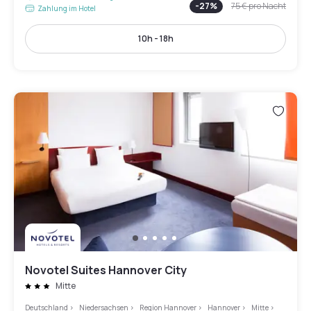
-
27
%
75 €
pro Nacht
Zahlung im Hotel
10h - 18h
Novotel Suites Hannover City
Mitte
Deutschland
>
Niedersachsen
>
Region Hannover
>
Hannover
>
Mitte
>