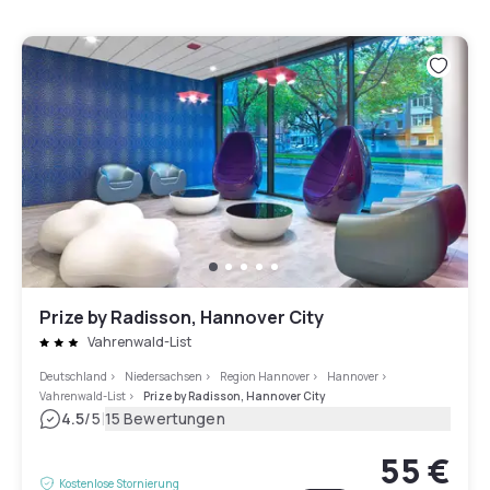
Prize by Radisson, Hannover City
Vahrenwald-List
Deutschland
>
Niedersachsen
>
Region Hannover
>
Hannover
>
Vahrenwald-List
>
Prize by Radisson, Hannover City
|
4.5
/5
15 Bewertungen
55 €
Kostenlose Stornierung