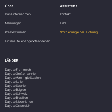
Über
Assistenz
Das Unternehmen
Kontakt
Meinungen
Hilfe
Pressestimmen
Stornierung einer Buchung
Unsere Stellenangebote ansehen
LÄNDER
Dayuse
Frankreich
Dayuse
Großbritannien
Dayuse
Vereinigte Staaten
Dayuse
Italien
Dayuse
Spanien
Dayuse
Belgien
Dayuse
Schweiz
Dayuse
Brasilien
Dayuse
Niederlande
Dayuse
Österreich
Dayuse
Australien