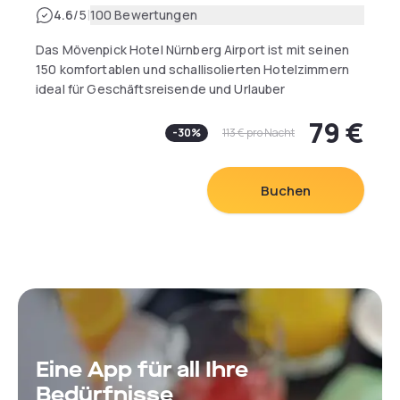
|
4.6
/5
100 Bewertungen
Das Mövenpick Hotel Nürnberg Airport ist mit seinen
150 komfortablen und schallisolierten Hotelzimmern
ideal für Geschäftsreisende und Urlauber
gleichermaßen. Der SPA Bereich sorgt mit einem
79 €
Fitnessraum, Sauna und Dampfbad für entspannende
-
30
%
113 €
pro Nacht
Stunden. Massagen und weitere
Beautybehandlungen sind auf Anfrage möglich.
Buchen
Eine App für all Ihre
Bedürfnisse