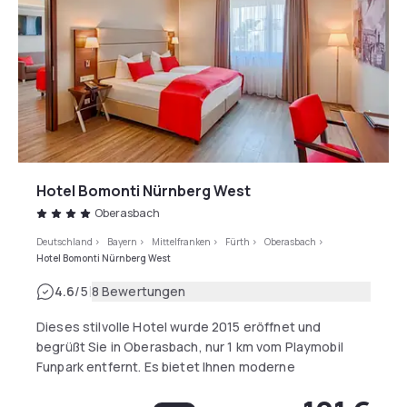
Hotel Bomonti Nürnberg West
Oberasbach
Deutschland
>
Bayern
>
Mittelfranken
>
Fürth
>
Oberasbach
>
Hotel Bomonti Nürnberg West
|
4.6
/5
8 Bewertungen
Dieses stilvolle Hotel wurde 2015 eröffnet und
begrüßt Sie in Oberasbach, nur 1 km vom Playmobil
Funpark entfernt. Es bietet Ihnen moderne
Unterkünfte mit kostenfreiem WLAN und kostenfreien
Parkplätzen an der Unterkunft.