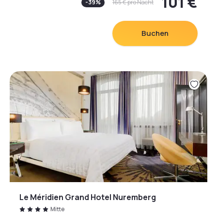
101 €
-
39
%
165 €
pro Nacht
Das hotel bomonti umfasst helle und geräumige
Zimmer mit modernen Möbeln und Klimaanlage. Auf
Buchen
Anfrage erhalten Sie eine Nespresso-Kaffeemaschine
für ihr Zimmer sowie eine Wiederbefüllung Ihrer
Minibar.
Le Méridien Grand Hotel Nuremberg
Mitte