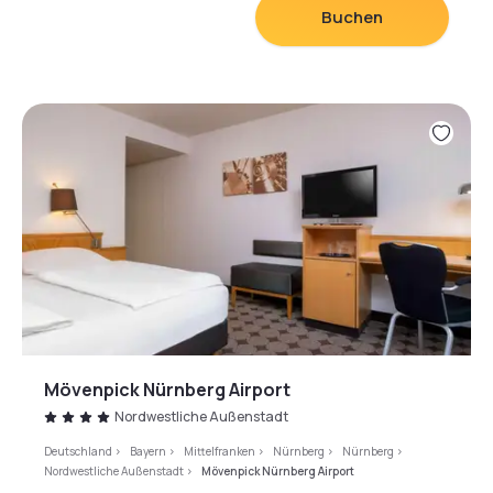
Buchen
Die Rezeption des Nürnberger Leonardo ist 24
Stunden am Tag geöffnet, und ein Parkplatz steht
Ihnen vor Ort zur Verfügung.
Mövenpick Nürnberg Airport
Nordwestliche Außenstadt
Deutschland
>
Bayern
>
Mittelfranken
>
Nürnberg
>
Nürnberg
>
Nordwestliche Außenstadt
>
Mövenpick Nürnberg Airport