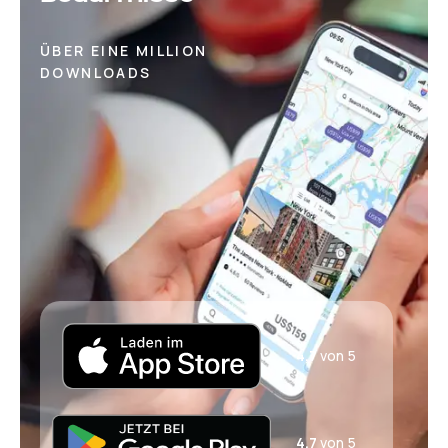
ÜBER EINE MILLION
DOWNLOADS
4,7
von 5
4,7
von 5