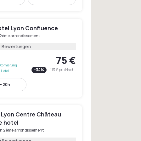
otel Lyon Confluence
 2ème arrondissement
3 Bewertungen
75 €
Stornierung
-
34
%
113 €
pro Nacht
 Hotel
 - 20h
 Lyon Centre Château
e hotel
on 2ème arrondissement
0 Bewertungen