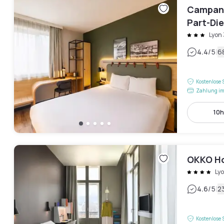
Campani
Part-Di
Lyon
|
4.4
/5
6
Kostenlose 
Zahlung im
10h
OKKO Ho
Ly
|
4.6
/5
2
Kostenlose 