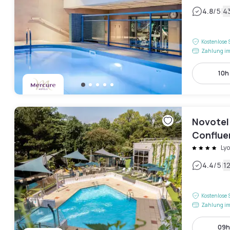
|
4.8
/5
4
Kostenlose 
Zahlung im
10h 
Novotel
Conflue
Ly
|
4.4
/5
1
Kostenlose 
Zahlung im
09h 