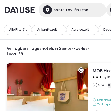
Dayuse
Sainte-Foy-lès-Lyon
Alle Filter
Ankunftszeit
Abreisezeit
Daue
Verfügbare Tageshotels in Sainte-Foy-lès-
Lyon
:
58
MOB Hot
Lyon
|
4.3
/5
1
Kostenlose 
Zahlung im