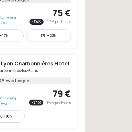
75 €
Stornierung
-
34
%
113 €
pro Nacht
 Hotel
- 17h
17h - 23h
 Lyon Charbonnières Hotel
arbonnières-les-Bains
3 Bewertungen
79 €
Stornierung
-
34
%
119 €
pro Nacht
 Hotel
0 - 16h