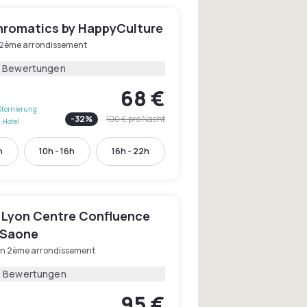
hromatics by HappyCulture
 2ème arrondissement
1 Bewertungen
68 €
Stornierung
-
32
%
100 €
pro Nacht
 Hotel
h
10h - 16h
16h - 22h
 Lyon Centre Confluence
 Saone
on 2ème arrondissement
1 Bewertungen
95 €