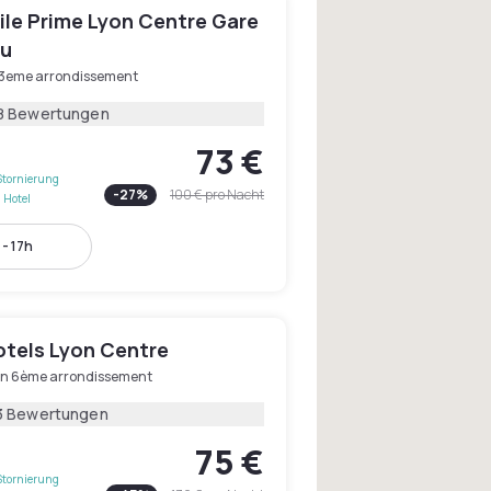
le Prime Lyon Centre Gare
eu
 3eme arrondissement
8 Bewertungen
73 €
Stornierung
-
27
%
100 €
pro Nacht
 Hotel
 - 17h
tels Lyon Centre
on 6ème arrondissement
3 Bewertungen
75 €
Stornierung