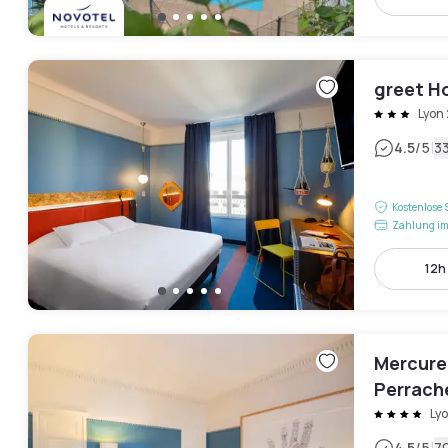
greet H
Lyon
|
4.5
/5
3
Kostenlose 
Zahlung im
12h
Mercure
Perrach
Ly
4.5
/5
7