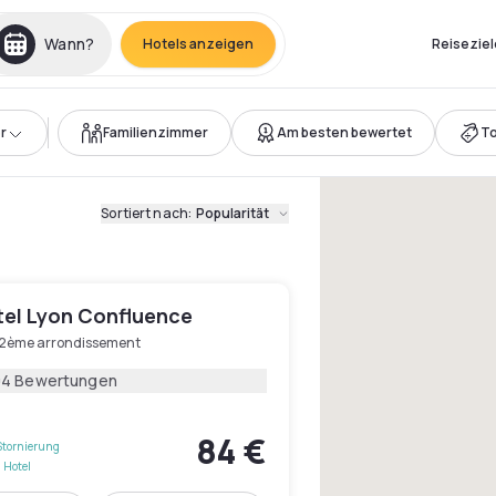
Wann?
Hotels anzeigen
Reiseziel
r
Familienzimmer
Am besten bewertet
T
Sortiert nach
:
Popularität
el Lyon Confluence
 2ème arrondissement
04 Bewertungen
84 €
Stornierung
 Hotel