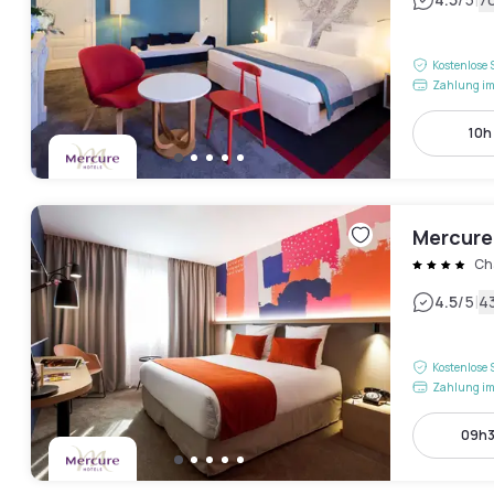
|
Kostenlose 
Zahlung im
10h 
Mercure
Ch
|
4.5
/5
4
Kostenlose 
Zahlung im
09h3