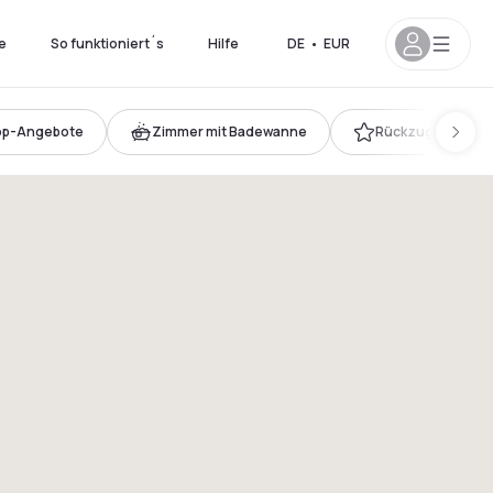
e
So funktioniert´s
Hilfe
DE
•
EUR
op-Angebote
Zimmer mit Badewanne
Rückzugsorte mit