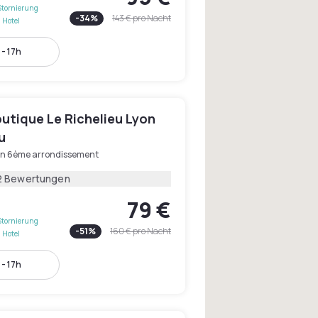
Stornierung
-
34
%
143 €
pro Nacht
 Hotel
 - 17h
utique Le Richelieu Lyon
u
on 6ème arrondissement
2 Bewertungen
79 €
Stornierung
-
51
%
160 €
pro Nacht
 Hotel
 - 17h