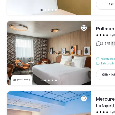
12h 
Pullman
Ly
|
4.7
/5
5
Kostenlose 
Zahlung im
08h - 14
Mercure
Lafayet
Ly