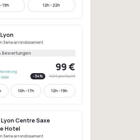
- 19h
12h - 22h
 Lyon
on 3eme arrondissement
4 Bewertungen
99 €
Stornierung
-
34
%
149 €
pro Nacht
 Hotel
h
10h - 17h
12h - 19h
 Lyon Centre Saxe
te Hotel
on 3eme arrondissement