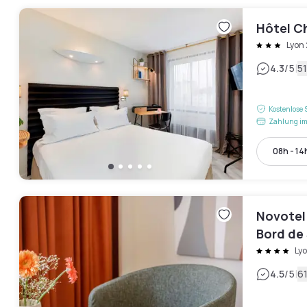
Hôtel C
Lyon
|
4.3
/5
5
Kostenlose 
Zahlung im
08h - 14
Novotel
Bord de
Ly
|
4.5
/5
6