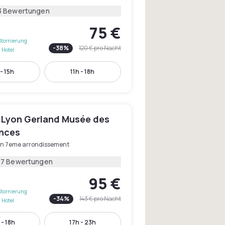
3 Bewertungen
75 €
Stornierung
-
38
%
120 €
pro Nacht
 Hotel
- 15h
11h - 18h
 Lyon Gerland Musée des
nces
on 7eme arrondissement
27 Bewertungen
95 €
Stornierung
-
34
%
143 €
pro Nacht
 Hotel
- 18h
17h - 23h