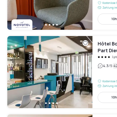
Kostenlose 
Zahlung im
10h
Hôtel Bo
Part Die
Ly
|
4.3
/5
4
Kostenlose 
Zahlung im
10h