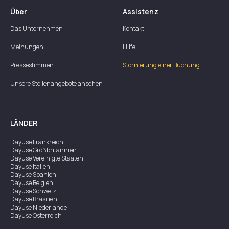
Über
Assistenz
Das Unternehmen
Kontakt
Meinungen
Hilfe
Pressestimmen
Stornierung einer Buchung
Unsere Stellenangebote ansehen
LÄNDER
Dayuse
Frankreich
Dayuse
Großbritannien
Dayuse
Vereinigte Staaten
Dayuse
Italien
Dayuse
Spanien
Dayuse
Belgien
Dayuse
Schweiz
Dayuse
Brasilien
Dayuse
Niederlande
Dayuse
Österreich
Dayuse
Australien