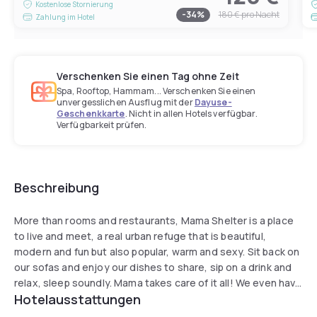
Kostenlose Stornierung
-
34
%
180 €
pro Nacht
Zahlung im Hotel
Verschenken Sie einen Tag ohne Zeit
Spa, Rooftop, Hammam... Verschenken Sie einen
unvergesslichen Ausflug mit der
Dayuse-
Geschenkkarte
. Nicht in allen Hotels verfügbar.
Verfügbarkeit prüfen.
Beschreibung
More than rooms and restaurants, Mama Shelter is a place
to live and meet, a real urban refuge that is beautiful,
modern and fun but also popular, warm and sexy. Sit back on
our sofas and enjoy our dishes to share, sip on a drink and
relax, sleep soundly. Mama takes care of it all! We even have
Hotelausstattungen
options for your children: children's menu, free breakfast for
children under 3, free baby crib on request.