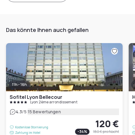
Das könnte Ihnen auch gefallen
11h - 16h
Sofitel Lyon Bellecour
H
Lyon 2ème arrondissement
|
4.3
/5
15 Bewertungen
120 €
Kostenlose Stornierung
-
34
%
180 €
pro Nacht
Zahlung im Hotel