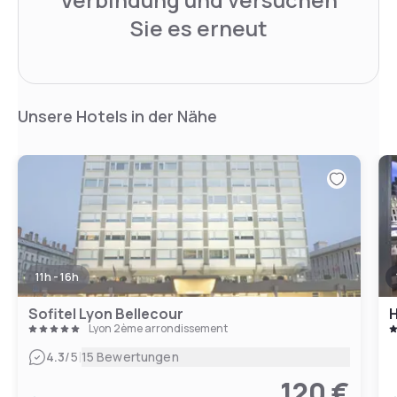
Sie es erneut
Unsere Hotels in der Nähe
11h - 16h
Sofitel Lyon Bellecour
H
Lyon 2ème arrondissement
|
4.3
/5
15 Bewertungen
120 €