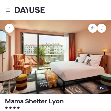
Dayuse
Teilen
Spei
1
/
27
Mama Shelter Lyon