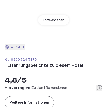
Karte ansehen
Anfahrt
0800 724 5975
1 Erfahrungsberichte zu diesem Hotel
4,8
/5
Info
Hervorragend
Zu den 1 Rezensionen
Weitere Informationen