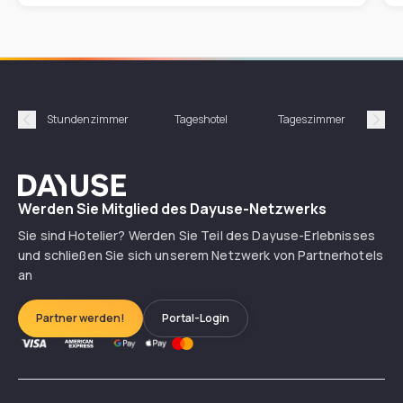
Stundenzimmer
Tageshotel
Tageszimmer
Gün
Précédent
Suiv
Dayuse
Werden Sie Mitglied des Dayuse-Netzwerks
Sie sind Hotelier? Werden Sie Teil des Dayuse-Erlebnisses
und schließen Sie sich unserem Netzwerk von Partnerhotels
an
Partner werden!
Portal-Login