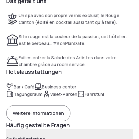
Das gefällt uns
Metro station, and an ideal base for exploring Lyon, its
opera house, museums and Saint-Jean Cathedral.
Un spa avec son propre vernis exclusif, le Rouge
Carlton (édité en cocktail aussi tant qu’à faire).
Si le rouge est la couleur de la passion, cet hôtel en
est le berceau… #BonPlanDate.
Faites entrer la Salade des Artistes dans votre
chambre grâce au room service.
Hotelausstattungen
Bar / Café
Business center
Tagungsraum
Valet-Parken
Fahrstuhl
Weitere Informationen
Häufig gestellte Fragen
So funktioniert es