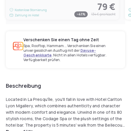
79 €
Kostenlose Stornierung
-
41
%
134 €
pro Nacht
Zahlung im Hotel
Verschenken Sie einen Tag ohne Zeit
Spa, Rooftop, Hammam... Verschenken Sie einen
unvergesslichen Ausflug mit der
Dayuse-
Geschenkkarte
. Nicht in allen Hotels verfügbar.
Verfügbarkeit prüfen.
Beschreibung
Located in La Presqu'île, you'll fall in love with Hotel Carlton
Lyon Mgallery, which combines authenticity and character
with modern comfort and elegance. Unwind in one of its 80
stylish rooms, the Codage Spa or the plush settings of the
hotel bar. The property is 5 minutes' walk from the Bellecour