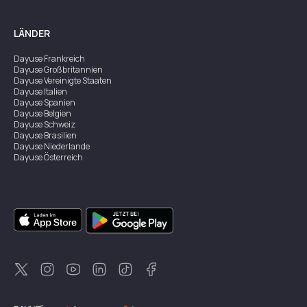
LÄNDER
Dayuse
Frankreich
Dayuse
Großbritannien
Dayuse
Vereinigte Staaten
Dayuse
Italien
Dayuse
Spanien
Dayuse
Belgien
Dayuse
Schweiz
Dayuse
Brasilien
Dayuse
Niederlande
Dayuse
Österreich
Dayuse
Australien
Dayuse
Irland
Dayuse
Hongkong
Dayuse
Kanada
Dayuse
Singapur
Dayuse
Zweden
Dayuse
Thailand
Dayuse
Portugal
Dayuse
Korea
Dayuse
Neuseeland
Dayuse
Türkei