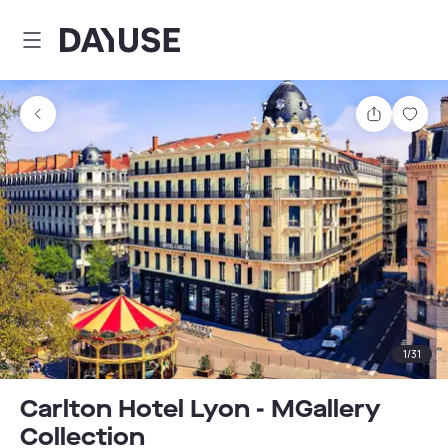
Dayuse
Teilen
Spei
1
/
31
Carlton Hotel Lyon - MGallery
Collection