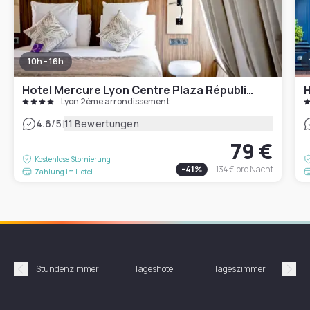
10h - 16h
Hotel Mercure Lyon Centre Plaza République
H
Lyon 2ème arrondissement
|
4.6
/5
11 Bewertungen
79 €
Kostenlose Stornierung
-
41
%
134 €
pro Nacht
Zahlung im Hotel
Stundenzimmer
Tageshotel
Tageszimmer
Gün
Précédent
Suiv