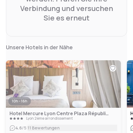
Verbindung und versuchen
Sie es erneut
Unsere Hotels in der Nähe
10h - 16h
Hotel Mercure Lyon Centre Plaza République
H
Lyon 2ème arrondissement
|
4.6
/5
11 Bewertungen