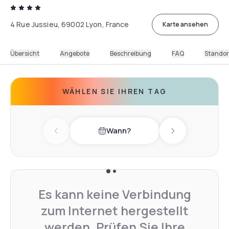
4 Rue Jussieu, 69002 Lyon, France
Karte ansehen
Übersicht
Angebote
Beschreibung
FAQ
Standor
WÄHLEN SIE IHREN TAG
Wann?
Previous day
Next day
Es kann keine Verbindung
zum Internet hergestellt
werden. Prüfen Sie Ihre