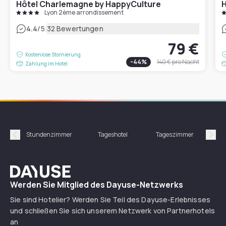
Hôtel Charlemagne by HappyCulture
H
Lyon 2ème arrondissement
|
4.4
/5
32 Bewertungen
79 €
Kostenlose Stornierung
-
44
%
140 €
pro Nacht
Zahlung im Hotel
Stundenzimmer
Tageshotel
Tageszimmer
Gün
Précédent
Suiv
Dayuse
Werden Sie Mitglied des Dayuse-Netzwerks
Sie sind Hotelier? Werden Sie Teil des Dayuse-Erlebnisses
und schließen Sie sich unserem Netzwerk von Partnerhotels
an