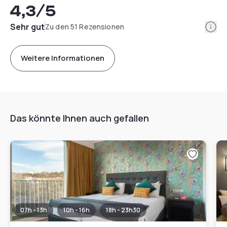
4,3
/5
Info
Sehr gut
Zu den 51 Rezensionen
Weitere Informationen
Das könnte Ihnen auch gefallen
07h - 13h
10h - 16h
18h - 23h30