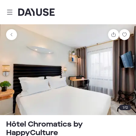
Dayuse
Teilen
Spei
1
/
12
Hôtel Chromatics by
HappyCulture