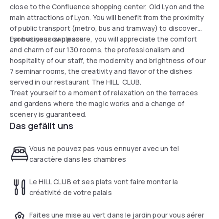
close to the Confluence shopping center, Old Lyon and the
main attractions of Lyon. You will benefit from the proximity
of public transport (metro, bus and tramway) to discover
Lyon at your own pace.
For business or pleasure, you will appreciate the comfort
and charm of our 130 rooms, the professionalism and
hospitality of our staff, the modernity and brightness of our
7 seminar rooms, the creativity and flavor of the dishes
served in our restaurant The HILL CLUB.
Treat yourself to a moment of relaxation on the terraces
and gardens where the magic works and a change of
scenery is guaranteed.
Das gefällt uns
Vous ne pouvez pas vous ennuyer avec un tel
caractère dans les chambres
Le HILL CLUB et ses plats vont faire monter la
créativité de votre palais
Faites une mise au vert dans le jardin pour vous aérer