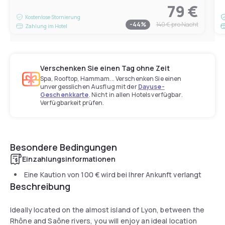
79 €
Kostenlose Stornierung
-
44
%
140 €
pro Nacht
Zahlung im Hotel
Verschenken Sie einen Tag ohne Zeit
Spa, Rooftop, Hammam... Verschenken Sie einen
unvergesslichen Ausflug mit der
Dayuse-
Geschenkkarte
. Nicht in allen Hotels verfügbar.
Verfügbarkeit prüfen.
Besondere Bedingungen
Einzahlungsinformationen
Eine Kaution von
100 €
wird bei Ihrer Ankunft verlangt
Beschreibung
Ideally located on the almost island of Lyon, between the
Rhône and Saône rivers, you will enjoy an ideal location