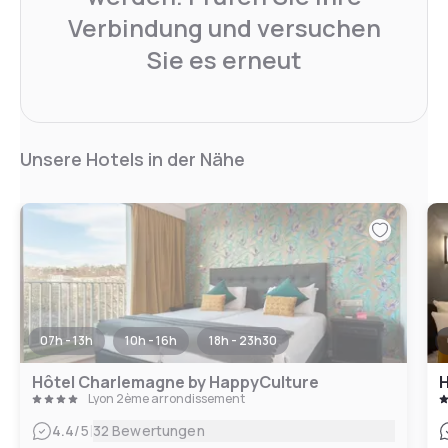
Verbindung und versuchen
Sie es erneut
Unsere Hotels in der Nähe
07h - 13h
10h - 16h
18h - 23h30
Hôtel Charlemagne by HappyCulture
H
Lyon 2ème arrondissement
|
4.4
/5
32 Bewertungen